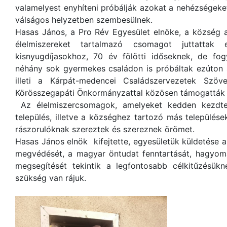
valamelyest enyhíteni próbálják azokat a nehézségeket
válságos helyzetben szembesülnek.
Hasas János, a Pro Rév Egyesület elnöke, a község a
élelmiszereket tartalmazó csomagot juttattak 
kisnyugdíjasokhoz, 70 év fölötti időseknek, de fog
néhány sok gyermekes családon is próbáltak ezúton s
illeti a Kárpát-medencei Családszervezetek Szöv
Körösszegapáti Önkormányzattal közösen támogatták 
Az élelmiszercsomagok, amelyeket kedden kezdtek
település, illetve a községhez tartozó más település
rászorulóknak szereztek és szereznek örömet.
Hasas János elnök kifejtette, egyesületük küldetése a
megvédését, a magyar öntudat fenntartását, hagyom
megsegítését tekintik a legfontosabb célkitűzésükn
szükség van rájuk.