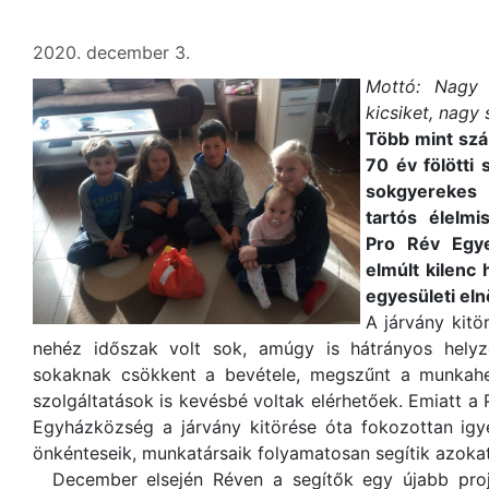
2020. december 3.
Mottó:
Nagy 
kicsiket, nagy
Több mint szá
70 év fölötti
sokgyerekes 
tartós élelm
Pro Rév Egye
elmúlt kilenc 
egyesületi eln
A járvány kitö
nehéz időszak volt sok, amúgy is hátrányos helyz
sokaknak csökkent a bevétele, megszűnt a munkahe
szolgáltatások is kevésbé voltak elérhetőek. Emiatt a
Egyházközség a járvány kitörése óta fokozottan igye
önkénteseik, munkatársaik folyamatosan segítik azoka
December elsején Réven a segítők egy újabb proje