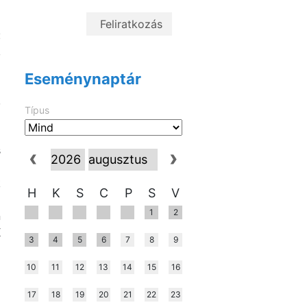
i
:
,
Eseménynaptár
a
,
Típus
z
s
k
H
K
S
C
P
S
V
1
2
n
K
3
4
5
6
7
8
9
10
11
12
13
14
15
16
17
18
19
20
21
22
23