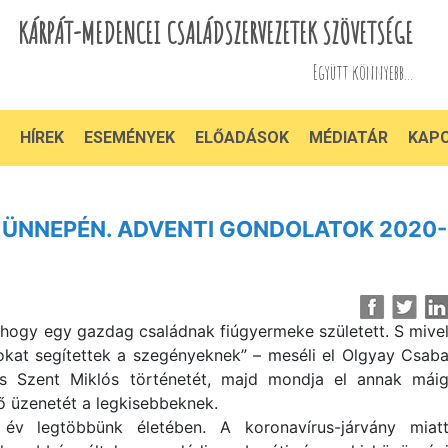
KÁRPÁT-MEDENCEI CSALÁDSZERVEZETEK SZÖVETSÉGE
Együtt könnyebb...
HÍREK
ESEMÉNYEK
ELŐADÁSOK
MÉDIATÁR
KAP
 ÜNNEPÉN. ADVENTI GONDOLATOK 2020-
 hogy egy gazdag családnak fiúgyermeke született. S mive
sokat segítettek a szegényeknek” – meséli el Olgyay Csab
us Szent Miklós történetét, majd mondja el annak mái
ő üzenetét a legkisebbeknek.
v legtöbbünk életében. A koronavírus-járvány miat