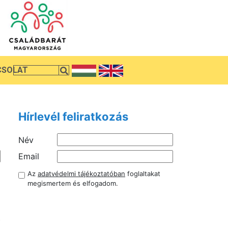
CSOLAT
Hírlevél feliratkozás
Név
Email
l
Az
adatvédelmi tájékoztatóban
foglaltakat
a
megismertem és elfogadom.
g
t