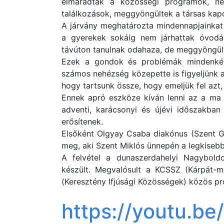
elmaradtak a közösségi programok, ne
találkozások, meggyöngültek a társas kapc
A járvány meghatározta mindennapjainkat 
a gyerekek sokáig nem járhattak óvodáb
távúton tanulnak odahaza, de meggyöngült 
Ezek a gondok és problémák mindenképp
számos nehézség közepette is figyeljünk
hogy tartsunk össze, hogy emeljük fel azt,
Ennek apró eszköze kíván lenni az a ma 
adventi, karácsonyi és újévi időszakban 
erősítenek.
Elsőként Olgyay Csaba diakónus (Szent Gy
meg, aki Szent Miklós ünnepén a legkiseb
A felvétel a dunaszerdahelyi Nagybold
készült. Megvalósult a KCSSZ (Kárpát-m
(Keresztény Ifjúsági Közösségek) közös p
https://youtu.b