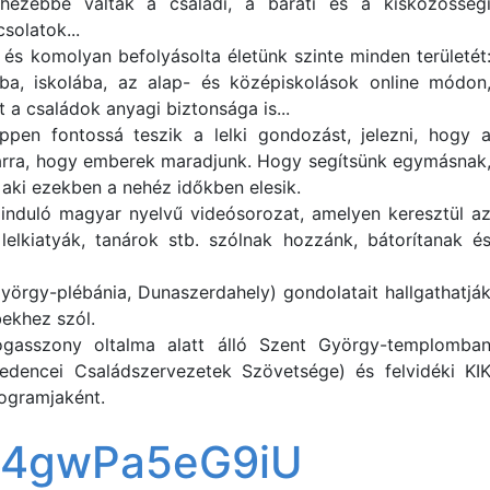
hezebbé váltak a családi, a baráti és a kisközösség
solatok...
és komolyan befolyásolta életünk szinte minden területét
a, iskolába, az alap- és középiskolások online módon
a családok anyagi biztonsága is...
en fontossá teszik a lelki gondozást, jelezni, hogy 
 arra, hogy emberek maradjunk. Hogy segítsünk egymásnak
 aki ezekben a nehéz időkben elesik.
induló magyar nyelvű videósorozat, amelyen keresztül a
lelkiatyák, tanárok stb. szólnak hozzánk, bátorítanak é
örgy-plébánia, Dunaszerdahely) gondolatait hallgathatjá
bekhez szól.
ogasszony oltalma alatt álló Szent György-templomba
edencei Családszervezetek Szövetsége) és felvidéki KI
rogramjaként.
e/4gwPa5eG9iU