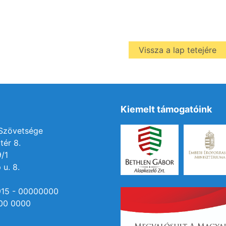
Vissza a lap tetejére
Kiemelt támogatóink
 Szövetsége
tér 8.
9/1
 u. 8.
915 - 00000000
00 0000