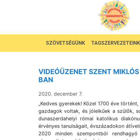
SZÖVETSÉGÜNK
TAGSZERVEZETEINK
VIDEÓÜZENET SZENT MIKLÓS
BAN
2020. december 7.
„Kedves gyerekek! Közel 1700 éve történt,
gazdagok voltak, és jólelkűek a szülők, 
dunaszerdahelyi római katolikus diakón
érvényes tanulságait, évszázadokon átível
2020 minden szempontból rendhagyó é