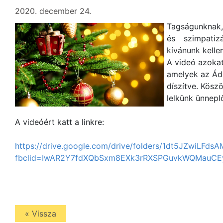
2020. december 24.
Tagságunknak
és szimpatiz
kívánunk kelle
A videó azokat
amelyek az Ádv
díszítve. Kösz
lelkünk ünnepl
A videóért katt a linkre:
https://drive.google.com/drive/folders/1dt5JZwiL
fbclid=IwAR2Y7fdXQbSxm8EXk3rRXSPGuvkWQMau
« Vissza