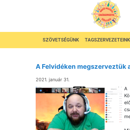
SZÖVETSÉGÜNK
TAGSZERVEZETEINK
A Felvidéken megszerveztük az
2021. január 31.
A 
Kö
el
cs
me