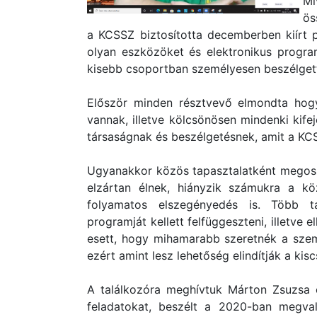
Mi
ös
a KCSSZ biztosította decemberben kiírt p
olyan eszközöket és elektronikus progra
kisebb csoportban személyesen beszélget
Először minden résztvevő elmondta hogya
vannak, illetve kölcsönösen mindenki kif
társaságnak és beszélgetésnek, amit a KCS
Ugyanakkor közös tapasztalatként megosz
elzártan élnek, hiányzik számukra a kö
folyamatos elszegényedés is. Több t
programját kellett felfüggeszteni, illetve e
esett, hogy mihamarabb szeretnék a szem
ezért amint lesz lehetőség elindítják a kis
A találkozóra meghívtuk Márton Zsuzsa e
feladatokat, beszélt a 2020-ban megvaló