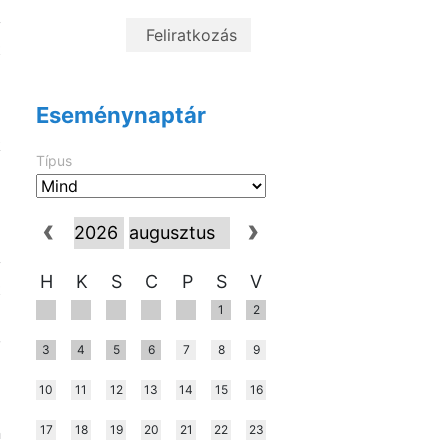
g
y
t
m
Eseménynaptár
k
Típus
ó
l
y
H
K
S
C
P
S
V
t
1
2
ó
,
3
4
5
6
7
8
9
10
11
12
13
14
15
16
i
17
18
19
20
21
22
23
n