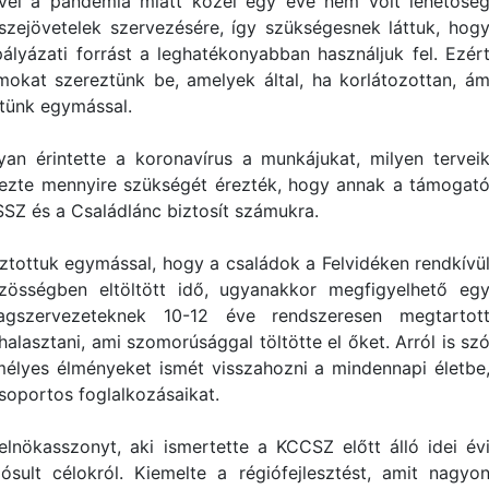
vel a pandémia miatt közel egy éve nem volt lehetősé
szejövetelek szervezésére, így szükségesnek láttuk, hog
ályázati forrást a leghatékonyabban használjuk fel. Ezér
mokat szereztünk be, amelyek által, ha korlátozottan, á
tünk egymással.
n érintette a koronavírus a munkájukat, milyen tervei
ejezte mennyire szükségét érezték, hogy annak a támogat
SZ és a Családlánc biztosít számukra.
tottuk egymással, hogy a családok a Felvidéken rendkívü
zösségben eltöltött idő, ugyanakkor megfigyelhető eg
agszervezeteknek 10-12 éve rendszeresen megtartot
lhalasztani, ami szomorúsággal töltötte el őket. Arról is sz
élyes élményeket ismét visszahozni a mindennapi életbe
csoportos foglalkozásaikat.
lnökasszonyt, aki ismertette a KCCSZ előtt álló idei év
sult célokról. Kiemelte a régiófejlesztést, amit nagyo