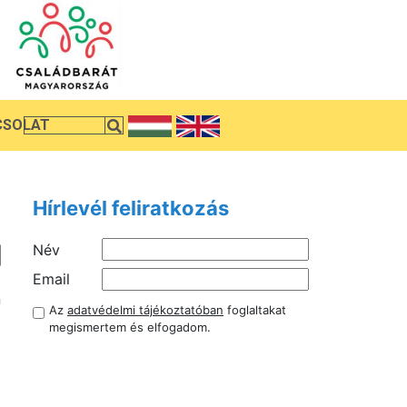
CSOLAT
Hírlevél feliratkozás
Név
a
Email
n
Az
adatvédelmi tájékoztatóban
foglaltakat
z
megismertem és elfogadom.
l