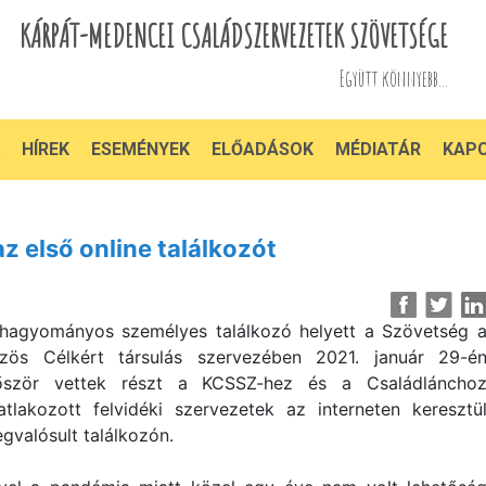
KÁRPÁT-MEDENCEI CSALÁDSZERVEZETEK SZÖVETSÉGE
Együtt könnyebb...
HÍREK
ESEMÉNYEK
ELŐADÁSOK
MÉDIATÁR
KAP
 első online találkozót
hagyományos személyes találkozó helyett a Szövetség 
zös Célkért társulás szervezében 2021. január 29-é
őször vettek részt a KCSSZ-hez és a Családláncho
atlakozott felvidéki szervezetek az interneten keresztü
gvalósult találkozón.