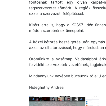
fontosnak tartott egy olyan kárpát-
tagszervezetet tömörít. A régiók összek
ezzel a szervezeti felépítéssel.
Kitért arra is, hogy a KCSSZ idén ünnep
módon szeretnének ünnepelni.
A közel kétórás beszélgetés után egymás 
azzal az elhatározással, hogy márciusban m
Örömünkre a vasárnap Vajdaságból érkez
felvidéki szervezetek vezetőinek, tagjainak
Mindannyiunk nevében búcsúzok tőle: „Leg
Hideghéthy Andrea