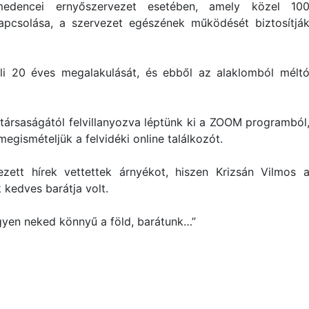
medencei ernyőszervezet esetében, amely közel 10
apcsolása, a szervezet egészének működését biztosítjá
li 20 éves megalakulását, és ebből az alaklomból mélt
társaságától felvillanyozva léptünk ki a ZOOM programból
egismételjük a felvidéki online találkozót.
ett hírek vettettek árnyékot, hiszen Krizsán Vilmos 
 kedves barátja volt.
yen neked könnyű a föld, barátunk…”