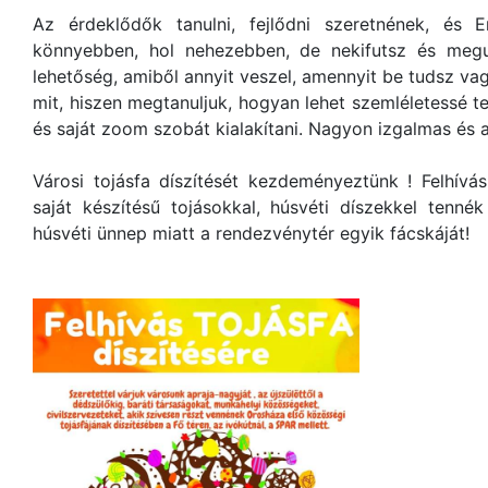
Az érdeklődők tanulni, fejlődni szeretnének, és 
könnyebben, hol nehezebben, de nekifutsz és megu
lehetőség, amiből annyit veszel, amennyit be tudsz vag
mit, hiszen megtanuljuk, hogyan lehet szemléletessé t
és saját zoom szobát kialakítani. Nagyon izgalmas és 
Városi tojásfa díszítését kezdeményeztünk ! Felhívá
saját készítésű tojásokkal, húsvéti díszekkel tenn
húsvéti ünnep miatt a rendezvénytér egyik fácskáját!