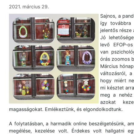
2021. március 29.
Sajnos, a pan
így továbbra 
jelentős része 
Jó lehetősége
levő EFOP-os
van pszicholó
órás zoomos b
Március hónapb
változásról, a
hogy miért ne
mi késztet arr
meg a nehéz p
azokat keze
magasságokat. Emlékeztünk, és elgondolkodtunk.
A folytatásban, a harmadik online beszélgetésünk, a
megélése, kezelése volt. Érdekes volt hallgatni 