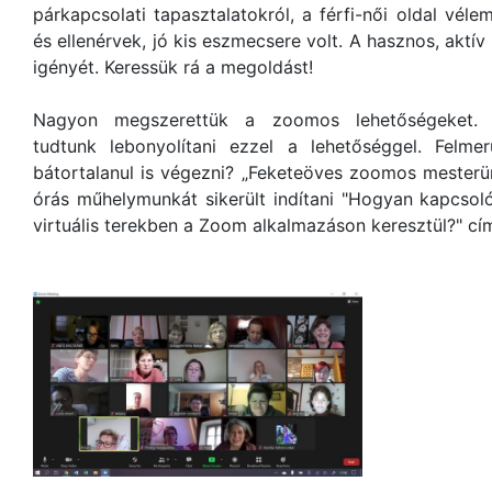
párkapcsolati tapasztalatokról, a férfi-női oldal vél
és ellenérvek, jó kis eszmecsere volt. A hasznos, aktív
igényét. Keressük rá a megoldást!
Nagyon megszerettük a zoomos lehetőségeket. M
tudtunk lebonyolítani ezzel a lehetőséggel. Felme
bátortalanul is végezni? „Feketeöves zoomos mester
órás műhelymunkát sikerült indítani "Hogyan kapcso
virtuális terekben a Zoom alkalmazáson keresztül?" cí