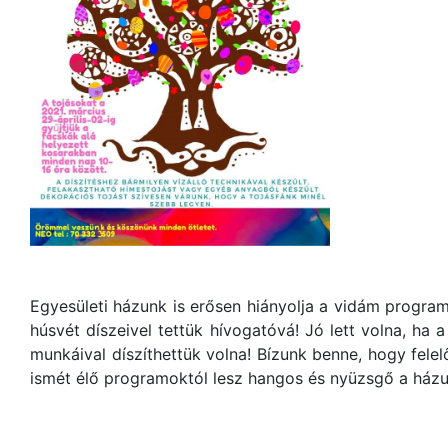
Egyesületi házunk is erősen hiányolja a vidám program
húsvét díszeivel tettük hívogatóvá! Jó lett volna, ha
munkáival díszíthettük volna! Bízunk benne, hogy fele
ismét élő programoktól lesz hangos és nyüzsgő a házu