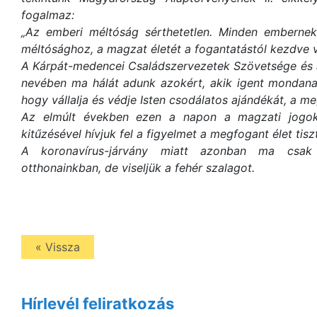
fogalmaz:
„Az emberi méltóság sérthetetlen. Minden emberne
méltósághoz, a magzat életét a fogantatástól kezdve v
A Kárpát-medencei Családszervezetek Szövetsége és a
nevében ma hálát adunk azokért, akik igent mondanak
hogy vállalja és védje Isten csodálatos ajándékát, a m
Az elmúlt években ezen a napon a magzati jogok
kitűzésével hívjuk fel a figyelmet a megfogant élet tisz
A koronavírus-járvány miatt azonban ma csak 
otthonainkban, de viseljük a fehér szalagot.
« Vissza
Hírlevél feliratkozás