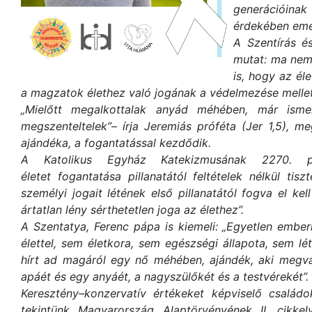
generációinak
érdekében emel
A Szentírás és
mutat: ma nem
is, hogy az éle
a magzatok élethez való jogának a védelmezése mellett
„Mielőtt megalkottalak anyád méhében, már ismert
megszenteltelek”– írja Jeremiás próféta (Jer 1,5), me
ajándéka, a fogantatással kezdődik.
A Katolikus Egyház Katekizmusának 2270. p
életet fogantatása pillanatától feltételek nélkül tis
személyi jogait létének első pillanatától fogva el ke
ártatlan lény sérthetetlen joga az élethez”.
A Szentatya, Ferenc pápa is kiemeli: „Egyetlen embe
élettel, sem életkora, sem egészségi állapota, sem l
hírt ad magáról egy nő méhében, ajándék, aki megvál
apáét és egy anyáét, a nagyszülőkét és a testvérekét”.
Keresztény–konzervatív értékeket képviselő családo
tekintünk Magyarország Alaptörvényének II. cikke