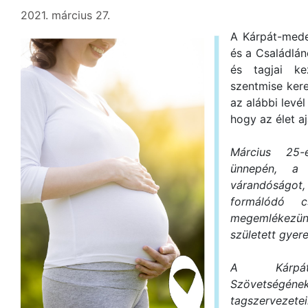
2021. március 27.
A Kárpát-mede
és a Családlán
és tagjai ke
szentmise ker
az alábbi levé
hogy az élet a
Március 25-
ünnepén, a 
várandóságot,
formálódó c
megemlékez
született gyere
A Kárpát-m
Szövetségén
tagszervezet