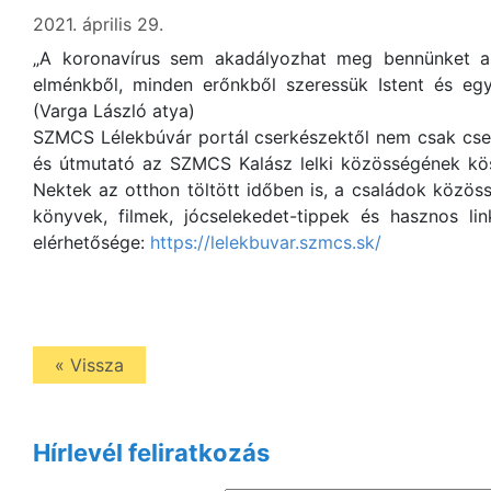
2021. április 29.
„A koronavírus sem akadályozhat meg bennünket abb
elménkből, minden erőnkből szeressük Istent és egy
(Varga László atya)
SZMCS Lélekbúvár portál cserkészektől nem csak cser
és útmutató az SZMCS Kalász lelki közösségének kösz
Nektek az otthon töltött időben is, a családok közössé
könyvek, filmek, jócselekedet-tippek és hasznos li
elérhetősége:
https://lelekbuvar.szmcs.sk/
« Vissza
Hírlevél feliratkozás