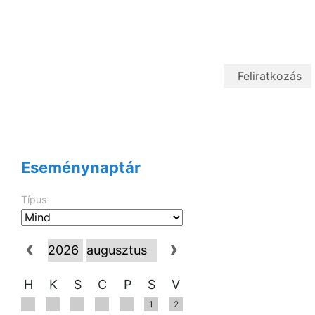
Eseménynaptár
Típus
H
K
S
C
P
S
V
1
2