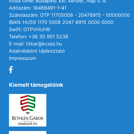
Iroda címe: Budapest XXI. kerület, Nap u. 8.
Adószám: 18469491-1-41
Számlaszám: OTP 11705008 - 20478915 - 00000000
IBAN: HU59 1170 5008 2047 8915 0000 0000
Swift: OTPVHUHB
Telefon: +36 30 901 5238
E-mail: titkar@kcssz.hu
Adatvédelmi tájékoztató
Impresszum
Kiemelt támogatóink