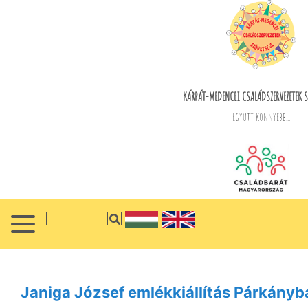
KÁRPÁT-MEDENCEI CSALÁDSZERVEZETEK S
Együtt könnyebb...
Janiga József emlékkiállítás Párkányb