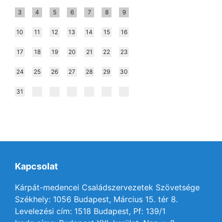
3
4
5
6
7
8
9
10
11
12
13
14
15
16
17
18
19
20
21
22
23
24
25
26
27
28
29
30
31
Kapcsolat
Kárpát-medencei Családszervezetek Szövetsége
Székhely: 1056 Budapest, Március 15. tér 8.
Levelezési cím: 1518 Budapest, Pf: 139/1