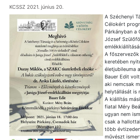
KCSSZ 2021. június 20.
A Széchenyi T
Célokért progr
Párkányban a
József Szülőfö
emlékkiállításá
A főszervezők
keretében nyit
életjubileuma a
Bauer Edit vol
aki nemcsak m
helytállását is
A kiállítás más
fiatal Méry Be
ugyan nem ism
csak a hallotta
több évtizede
művészt ismer