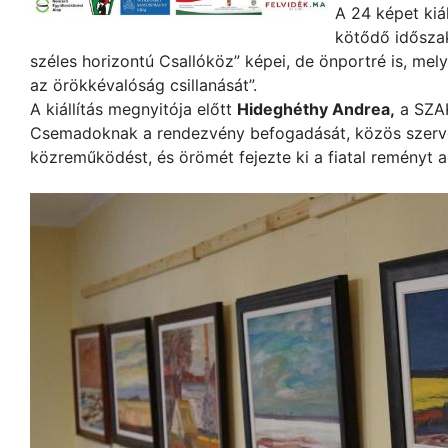
A 24 képet kiá
kötődő időszak
széles horizontú Csallóköz” képei, de önportré is, mely
az örökkévalóság csillanását”.
A kiállítás megnyitója előtt
Hideghéthy Andrea,
a SZAK
Csemadoknak a rendezvény befogadását, közös szerv
közreműködést, és örömét fejezte ki a fiatal remény