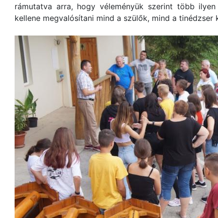
rámutatva arra, hogy véleményük szerint több ilye
kellene megvalósítani mind a szülők, mind a tinédzse