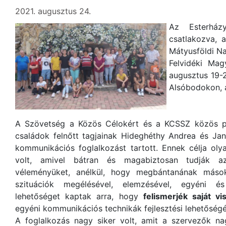
2021. augusztus 24.
Az Esterház
csatlakozva, 
Mátyusföldi N
Felvidéki Magy
augusztus 19-2
Alsóbodokon, 
A Szövetség a Közös Célokért és a KCSSZ közös p
családok felnőtt tagjainak Hideghéthy Andrea és Ja
kommunikációs foglalkozást tartott. Ennek célja ol
volt, amivel bátran és magabiztosan tudják az
véleményüket, anélkül, hogy megbántanának mások
szituációk megélésével, elemzésével, egyéni és
lehetőséget kaptak arra, hogy
felismerjék saját vi
egyéni kommunikációs technikák fejlesztési lehetőségéi
A foglalkozás nagy siker volt, amit a szervezők na