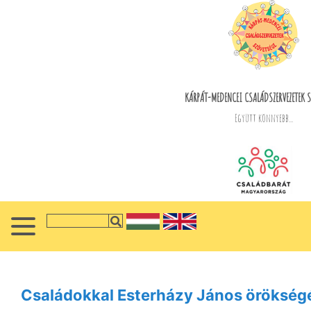
KÁRPÁT-MEDENCEI CSALÁDSZERVEZETEK S
Együtt könnyebb...
Családokkal Esterházy János öröksé