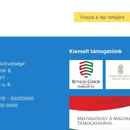
Vissza a lap tetejére
Kiemelt támogatóink
 Szövetsége
tér 8.
9/1
 u. 8.
915 - 00000000
00 0000