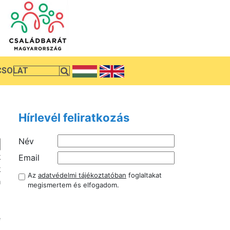
CSOLAT
Hírlevél feliratkozás
Név
k
Email
k
Az
adatvédelmi tájékoztatóban
foglaltakat
a
megismertem és elfogadom.
e