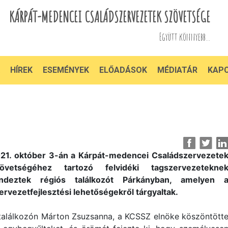
KÁRPÁT-MEDENCEI CSALÁDSZERVEZETEK SZÖVETSÉGE
Együtt könnyebb...
HÍREK
ESEMÉNYEK
ELŐADÁSOK
MÉDIATÁR
KAP
21. október 3-án a Kárpát-medencei Családszervezete
övetségéhez tartozó felvidéki tagszervezetekne
ndeztek régiós találkozót Párkányban, amelyen 
ervezetfejlesztési lehetőségekről tárgyaltak.
találkozón Márton Zsuzsanna, a KCSSZ elnöke köszöntött