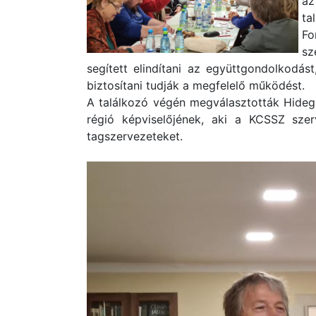
az
ta
Fo
sz
segített elindítani az együttgondolkodá
biztosítani tudják a megfelelő működést.
A találkozó végén megválasztották Hideg
régió képviselőjének, aki a KCSSZ szerv
tagszervezeteket.