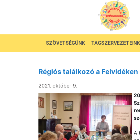
SZÖVETSÉGÜNK
TAGSZERVEZETEINK
Régiós találkozó a Felvidéken
2021. október 9.
20
Sz
re
sz
A 