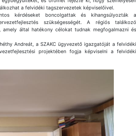
 egybegyűlteket, és örömét fejezte ki, hogy személyese
lálkozhat a felvidéki tagszervezetek képviselőivel.
ntos kérdéseket boncolgattak és kihangsúlyozták 
ervezetfejlesztés szükségességét. A régiós találkoz
st, amely által hatékony célokat tudnak megfogalmazni é
héthy Andreát, a SZAKC ügyvezető igazgatóját a felvidék
ezetfejlesztési projektében fogja képviselni a felvidék