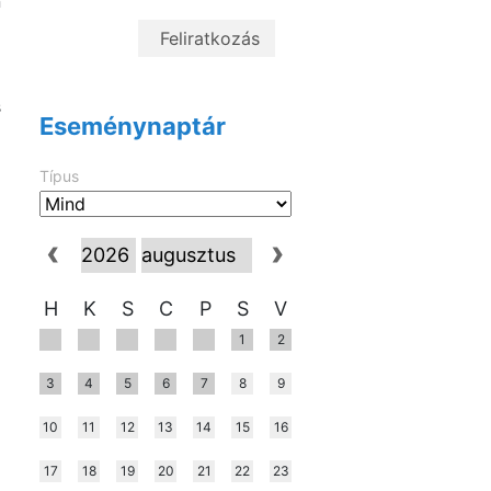
n
a
ó
s
Eseménynaptár
i
Típus
i
H
K
S
C
P
S
V
1
2
3
4
5
6
7
8
9
10
11
12
13
14
15
16
17
18
19
20
21
22
23