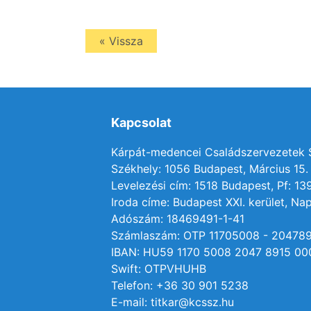
« Vissza
Kapcsolat
Kárpát-medencei Családszervezetek
Székhely: 1056 Budapest, Március 15. 
Levelezési cím: 1518 Budapest, Pf: 13
Iroda címe: Budapest XXI. kerület, Nap
Adószám: 18469491-1-41
Számlaszám: OTP 11705008 - 20478
IBAN: HU59 1170 5008 2047 8915 00
Swift: OTPVHUHB
Telefon: +36 30 901 5238
E-mail: titkar@kcssz.hu