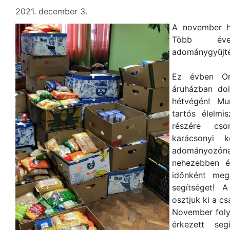
2021. december 3.
A november h
Több éve,
adománygyűjté
Ez évben Or
áruházban do
hétvégén! M
tartós élelmi
részére cs
karácsonyi k
adományozónak
nehezebben é
időnként meg
segítséget! 
osztjuk ki a c
November foly
érkezett seg