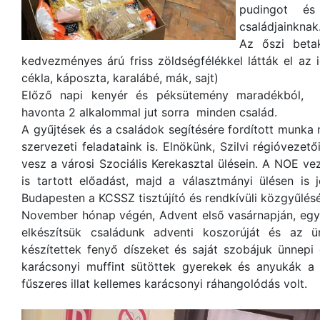
pudingot és
családjainknak
Az őszi betak
kedvezményes árú friss zöldségfélékkel látták el az i
cékla, káposzta, karalábé, mák, sajt)
Előző napi kenyér és péksütemény maradékból, re
havonta 2 alkalommal jut sorra minden család.
A gyűjtések és a családok segítésére fordított munka 
szervezeti feladataink is. Elnökünk, Szilvi régióvezet
vesz a városi Szociális Kerekasztal ülésein. A NOE v
is tartott előadást, majd a választmányi ülésen is 
Budapesten a KCSSZ tisztújító és rendkívüli közgyűlésé
November hónap végén, Advent első vasárnapján, egy
elkészítsük családunk adventi koszorúját és az 
készítettek fenyő díszeket és saját szobájuk ünnepi 
karácsonyi muffint sütöttek gyerekek és anyukák a
fűszeres illat kellemes karácsonyi ráhangolódás volt.