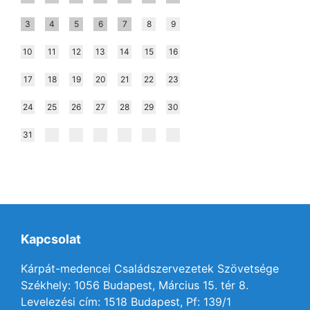
3
4
5
6
7
8
9
10
11
12
13
14
15
16
17
18
19
20
21
22
23
24
25
26
27
28
29
30
31
Kapcsolat
Kárpát-medencei Családszervezetek Szövetsége
Székhely: 1056 Budapest, Március 15. tér 8.
Levelezési cím: 1518 Budapest, Pf: 139/1