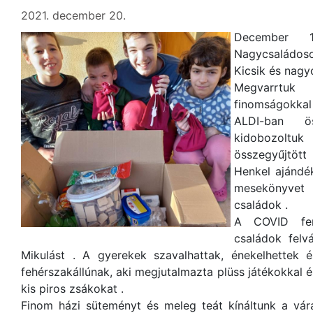
2021. december 20.
December 
Nagycsaládosok
Kicsik és nagy
Megvarrtuk
finomságokka
ALDI-ban ös
kidobozoltu
összegyűjtött
Henkel ajándé
mesekönyvet
családok .
A COVID fer
családok felv
Mikulást . A gyerekek szavalhattak, énekelhettek é
fehérszakállúnak, aki megjutalmazta plüss játékokkal 
kis piros zsákokat .
Finom házi süteményt és meleg teát kínáltunk a vár