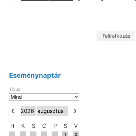
Eseménynaptár
Típus
H
K
S
C
P
S
V
1
2