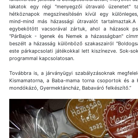
lakatok egy régi "menyegzői útravaló üzenetet" t
hétköznapok megszínesítésén kívül egy különleges
mind-mind más házassági útravalót tartalmaztak.A
egybekötött vacsorával zártuk, ahol a házasok ps
"PárBajok - Igenek és Nemek a házasságban" címme
beszélt a házasság különböző szakaszairól "Boldogs
este párkapcsolati játékokkal lett kiszínezve. Sok-so
programmal kapcsolatosan.
Továbbra is, a járványügyi szabályzásoknak megfe
Kismamatorna, a Baba-mama torna csoportok és a H
mondókázó, Gyermektáncház, Babaváró felkészítő.”