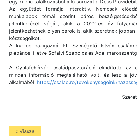
egy kilenc találkozásból álló sorozat a Deus Provideb
Az együttlét formája interaktív. Nemcsak előad
munkalapok témái szerint páros beszélgetésekbő
jelentkezését várják, akik a 2022-es év folyamá
jelentkezhetnek olyan párok is, akik szeretnék jobba
készségeiket.
A kurzus házigazdái Ft. Szénégető István családre
plébános, illetve Sófalvi Szabolcs és Adél marosszent
A Gyulafehérvári családpasztoráció elindította az 
minden információ megtalálható volt, és lesz a j
alkalmából:
https://csalad.ro/tevekenysegeink/hazassa
Szeret
« Vissza