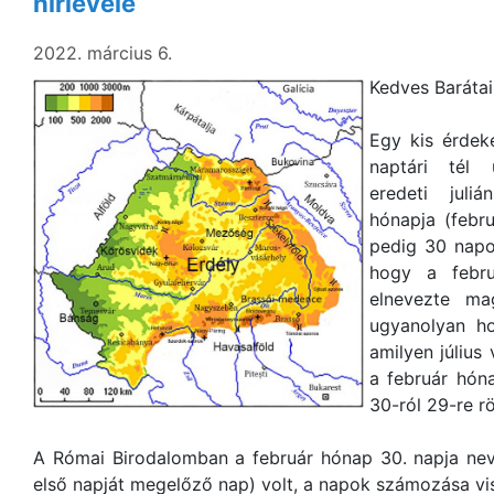
hírlevele
2022. március 6.
Kedves Barátai
Egy kis érdek
naptári tél 
eredeti juli
hónapja (febr
pedig 30 napo
hogy a febru
elnevezte ma
ugyanolyan ho
amilyen július
a február hón
30-ról 29-re rö
A Római Birodalomban a február hónap 30. napja neve
első napját megelőző nap) volt, a napok számozása vis