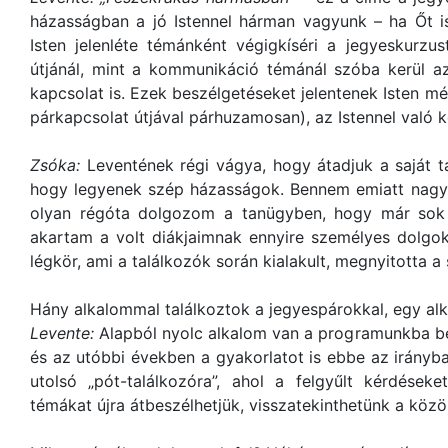
házasságban a jó Istennel hárman vagyunk – ha Őt i
Isten jelenléte témánként végigkíséri a jegyeskurzu
útjánál, mint a kommunikáció témánál szóba kerül a
kapcsolat is. Ezek beszélgetéseket jelentenek Isten mé
párkapcsolat útjával párhuzamosan), az Istennel való 
Zsóka:
Leventének régi vágya, hogy átadjuk a saját ta
hogy legyenek szép házasságok. Bennem emiatt nagy 
olyan régóta dolgozom a tanügyben, hogy már sok k
akartam a volt diákjaimnak ennyire személyes dolgo
légkör, ami a találkozók során kialakult, megnyitotta a
Hány alkalommal találkoztok a jegyespárokkal, egy a
Levente:
Alapból nyolc alkalom van a programunkba beé
és az utóbbi években a gyakorlatot is ebbe az irányba
utolsó „pót-találkozóra”, ahol a felgyűlt kérdések
témákat újra átbeszélhetjük, visszatekinthetünk a közös