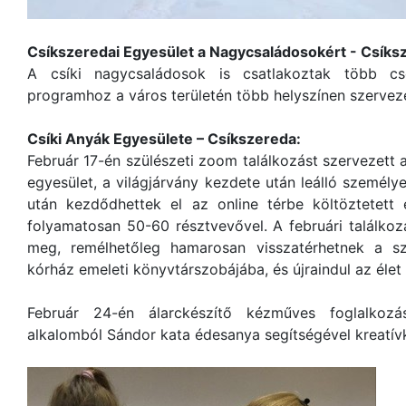
Csíkszeredai Egyesület a Nagycsaládosokért - Csíks
A csíki nagycsaládosok is csatlakoztak több 
programhoz a város területén több helyszínen szerve
Csíki Anyák Egyesülete – Csíkszereda:
Február 17-én szülészeti zoom találkozást szervezett
egyesület, a világjárvány kezdete után leálló személy
után kezdődhettek el az online térbe költöztetett e
folyamatosan 50-60 résztvevővel. A februári találko
meg, remélhetőleg hamarosan visszatérhetnek a s
kórház emeleti könyvtárszobájába, és újraindul az élet
Február 24-én álarckészítő kézműves foglalkozá
alkalomból Sándor kata édesanya segítségével kreatív