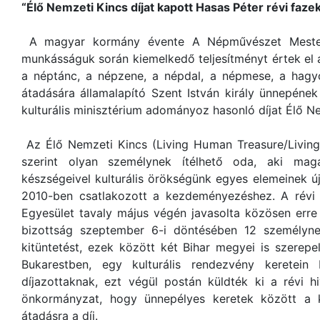
“Élő Nemzeti Kincs díjat kapott Hasas Péter révi faz
A magyar kormány évente A Népművészet Mester
munkásságuk során kiemelkedő teljesítményt értek el
a néptánc, a népzene, a népdal, a népmese, a hagyo
átadására államalapító Szent István király ünnepéne
kulturális minisztérium adományoz hasonló díjat Élő N
Az Élő Nemzeti Kincs (Living Human Treasure/Livin
szerint olyan személynek ítélhető oda, aki maga
készségeivel kulturális örökségünk egyes elemeinek ú
2010-ben csatlakozott a kezdeményezéshez. A révi 
Egyesület tavaly május végén javasolta közösen erre 
bizottság szeptember 6-i döntésében 12 személyne
kitüntetést, ezek között két Bihar megyei is szerepel
Bukarestben, egy kulturális rendezvény keretein
díjazottaknak, ezt végül postán küldték ki a révi h
önkormányzat, hogy ünnepélyes keretek között a kép
átadásra a díj.