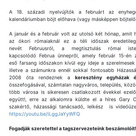
A 18. századi nyelvújítók a februárt az enyheg
kalendáriumban böjt előhava (vagy másképpen böjtelő
A január és a február volt az utolsó két hónap, amit
az ókori rómaiaknál ez a téli időszak eredetil
nevét Februusról, a megtisztulás római ist
kapcsolódó Februa ünnepről, amely február 15-én 
eső farsang időszakon kívül egy ideje a szerelmesek
illetve a számunkra ennél sokkal fontosabb Házass
2008 óta rendeznek a
keresztény egyházak é
összefogásával, számtalan nagyváros, település, közö
több városa is sikeresen csatlakozott évekkel ezel
együtt!, erre az alkalomra küldte el a híres Gary 
szakértő, házassági tanácsadó, lelkész is videóü
https://youtu.be/iLggJaYyWFQ
Fogadják szeretettel a tagszervezeteink beszámolóit