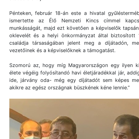
Pénteken, február 18-án este a hivatal gyűlésterm
ismertette az Élő Nemzeti Kincs címmel kapcsol
munkásságát, majd ezt követően a képviselők tapsán
oklevelét és a helyi önkormányzat által biztosított 
családja társaságában jelent meg a díjátadón, m
vezetőinek és a képviselőknek a támogatást.
Szomorú az, hogy míg Magyarországon egy ilyen ki
élete végéig folyósítandó havi életjáradékkal jár, ad
ide, járvány oda- még egy díjátadót sem képes me
akikre az egész országnak büszkének kéne lennie.”