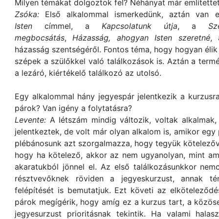
Milyen témákat dolgoztok fel? Néhányat már említett
Zsóka:
Első alkalommal ismerkedünk, aztán van e
Isten
címmel, a
Kapcsolatunk útja
, a
Sz
megbocsátás
,
Házasság, ahogyan Isten szeretné
, 
házasság szentségéről. Fontos téma, hogy hogyan éli
szépek a szülőkkel való találkozások is. Aztán a term
a lezáró, kiértékelő találkozó az utolsó.
Egy alkalommal hány jegyespár jelentkezik a kurzusr
párok? Van igény a folytatásra?
Levente:
A létszám mindig változik, voltak alkalmak
jelentkeztek, de volt már olyan alkalom is, amikor egy 
plébánosunk azt szorgalmazza, hogy tegyük kötelezővé 
hogy ha kötelező, akkor az nem ugyanolyan, mint am
akaratukból jönnel el. Az első találkozásunkkor ne
résztvevőknek röviden a jegyeskurzust, annak tém
felépítését is bemutatjuk. Ezt követi az elköteleződé
párok megígérik, hogy amíg ez a kurzus tart, a közös
jegyesurzust prioritásnak tekintik. Ha valami halas