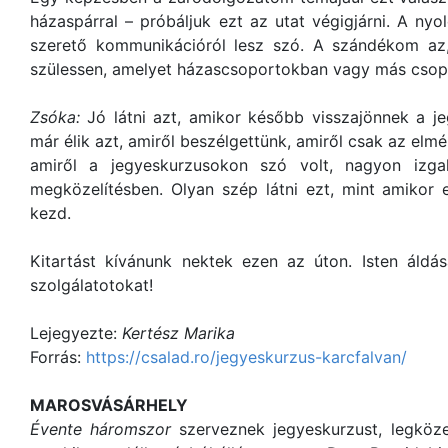
házaspárral – próbáljuk ezt az utat végigjárni. A nyo
szerető kommunikációról lesz szó. A szándékom az
szülessen, amelyet házascsoportokban vagy más csopo
Zsóka:
Jó látni azt, amikor később visszajönnek a j
már élik azt, amiről beszélgettünk, amiről csak az elmél
amiről a jegyeskurzusokon szó volt, nagyon iz
megközelítésben. Olyan szép látni ezt, mint amikor 
kezd.
Kitartást kívánunk nektek ezen az úton. Isten áldás
szolgálatotokat!
Lejegyezte:
Kertész Marika
Forrás:
https://csalad.ro/jegyeskurzus-karcfalvan/
MAROSVÁSÁRHELY
Évente háromszor
szerveznek jegyeskurzust, legköze