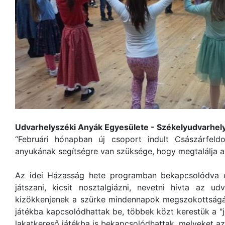
Udvarhelyszéki Anyák Egyesülete - Székelyudvarhel
“Februári hónapban új csoport indult Császárfel
anyukának segítségre van szüksége, hogy megtalálja a l
Az idei Házasság hete programban bekapcsolódva e
játszani, kicsit nosztalgiázni, nevetni hívta az ud
kizökkenjenek a szürke mindennapok megszokottságáb
játékba kapcsolódhattak be, többek közt kerestük a "j
lakatkereső játékba is bekapcsolódhattak, melyeket az