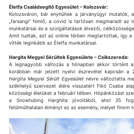
Életfa Családsegítő Egyesület – Kolozsvár:
Kolozsváron, bár enyhültek a járványügyi mutatók,
„farsangi” himlő, a covid is tartósan megmaradt az 
munkatársai és a szolgáltatások élvezői, célközössége
Amit tudtak, azt az online térben megtartottak, így 
vitték leginkább az Életfa munkatársai.
Hargita Megyei Sérültek Egyesülete – Csíkszereda:
A legnagyobb változás a hónapban akkor történt a
korábban már jelzett nyelvi észrevétel kapcsán a
Hargita Megyei Sérült Egyesület
névre változtatta me
székhelyű szervezet élére visszatért Fikó Csaba alapí
közösségi életüket a februári télben. Hópánkózást sze
a Snowtubing Harghita jóvoltából, ahol 35 fog
felülmúlhatalan élményt ez az esemény, melyet finom t