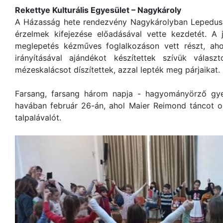
Rekettye Kulturális Egyesület – Nagykároly
A Házasság hete rendezvény Nagykárolyban Lepedus I
érzelmek kifejezése előadásával vette kezdetét. A
meglepetés kézműves foglalkozáson vett részt, ahol
irányításával ajándékot készítettek szívük válasz
mézeskalácsot díszítettek, azzal lepték meg párjaikat.
Farsang, farsang három napja - hagyományörző gy
havában február 26-án, ahol Maier Reimond táncot o
talpalávalót.