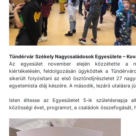
Tündérvár Székely Nagycsaládosok Egyesülete – Ko
Az egyesület november elején közzétette a na
kiértékelésén, feldolgozásán ügyködtek a Tündérvár
sikerült folyósítani az első ösztöndíjrészletet 27 na
egyetemista diáj készére. A második, lezáró utalásra jú
Isten éltesse az Egyesületet 5-ik születésnapja 
közösségi évet, programot, a családok összefogását, h