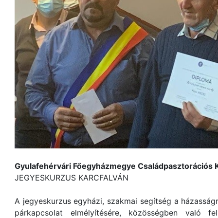
Gyulafehérvári Főegyházmegye Családpasztorációs K
JEGYESKURZUS KARCFALVÁN
A jegyeskurzus egyházi, szakmai segítség a házasságra
párkapcsolat elmélyítésére, közösségben való fe