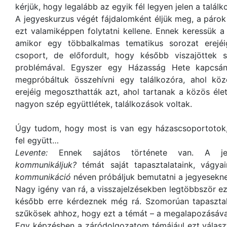
kérjük, hogy legalább az egyik fél legyen jelen a találk
A jegyeskurzus végét fájdalomként éljük meg, a páro
ezt valamiképpen folytatni kellene. Ennek keressük a 
amikor egy többalkalmas tematikus sorozat erejéi
csoport, de előfordult, hogy később viszajöttek 
problémával. Egyszer egy Házasság Hete kapcsán
megpróbáltuk összehívni egy találkozóra, ahol köz
erejéig megoszthatták azt, ahol tartanak a közös él
nagyon szép együttlétek, találkozások voltak.
Úgy tudom, hogy most is van egy házascsoportotok
fel együtt…
Levente:
Ennek sajátos története van. A je
kommunikáljuk?
témát saját tapasztalataink, vágya
kommunikáció
néven próbáljuk bemutatni a jegyesekne
Nagy igény van rá, a visszajelzésekben legtöbbször e
később erre kérdeznek még rá. Szomorúan tapasztalj
szűkösek ahhoz, hogy ezt a témát – a megalapozásával 
Egy képzésben a záródolgozatom témájául ezt választ