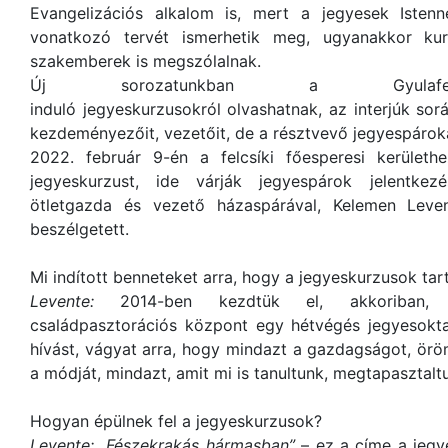
Evangelizációs alkalom is, mert a jegyesek Isten
vonatkozó tervét ismerhetik meg, ugyanakkor k
szakemberek is megszólalnak.
Új sorozatunkban a Gyulafehér
induló jegyeskurzusokról olvashatnak, az interjúk sor
kezdeményezőit, vezetőit, de a résztvevő jegyespároka
2022. február 9-én a felcsíki főesperesi kerülethe
jegyeskurzust, ide várják jegyespárok jelentkezé
ötletgazda és vezető házaspárával, Kelemen Leve
beszélgetett.
Mi indított benneteket arra, hogy a jegyeskurzusok tar
Levente:
2014-ben kezdtük el, akkoriban, 
családpasztorációs központ egy hétvégés jegyesokta
hívást, vágyat arra, hogy mindazt a gazdagságot, ör
a módját, mindazt, amit mi is tanultunk, megtapasztal
Hogyan épülnek fel a jegyeskurzusok?
Levente:
„Fészekrakás hármasban”
– ez a címe a jegye