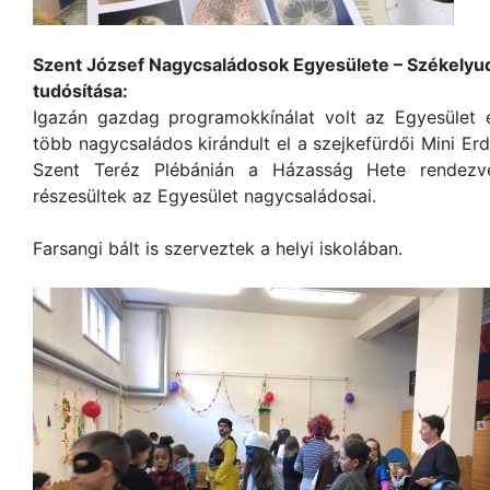
Szent József Nagycsaládosok Egyesülete – Székelyu
tudósítása:
Igazán gazdag programokkínálat volt az Egyesület é
több nagycsaládos kirándult el a szejkefürdői Mini Er
Szent Teréz Plébánián a Házasság Hete rendezvé
részesültek az Egyesület nagycsaládosai.
Farsangi bált is szerveztek a helyi iskolában.