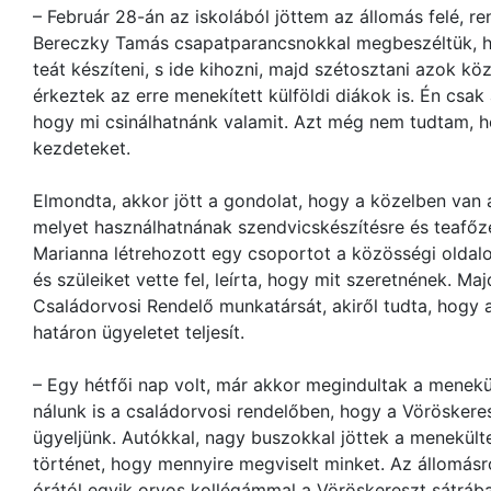
– Február 28-án az iskolából jöttem az állomás felé, re
Bereczky Tamás csapatparancsnokkal megbeszéltük, 
teát készíteni, s ide kihozni, majd szétosztani azok köz
érkeztek az erre menekített külföldi diákok is. Én cs
hogy mi csinálhatnánk valamit. Azt még nem tudtam, ho
kezdeteket.
Elmondta, akkor jött a gondolat, hogy a közelben van 
melyet használhatnának szendvicskészítésre és teafőzé
Marianna létrehozott egy csoportot a közösségi oldal
és szüleiket vette fel, leírta, hogy mit szeretnének. Ma
Családorvosi Rendelő munkatársát, akiről tudta, hogy a
határon ügyeletet teljesít.
– Egy hétfői nap volt, már akkor megindultak a menek
nálunk is a családorvosi rendelőben, hogy a Vöröskere
ügyeljünk. Autókkal, nagy buszokkal jöttek a menekülte
történet, hogy mennyire megviselt minket. Az állomásr
órától egyik orvos kollégámmal a Vöröskereszt sátráb