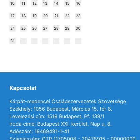
10
11
12
13
14
15
16
17
18
19
20
21
22
23
24
25
26
27
28
29
30
31
Kapcsolat
Kárpát-medencei Családszervezetek Szövetsége
Székhely: 1056 Budapest, Március 15. tér 8.
Levelezési cím: 1518 Budapest, Pf: 139/1
Iroda címe: Budapest XXI. kerület, Nap u. 8.
Adószám: 18469491-1-41
Számlaszám: OTP 11705008 - 20478915 - 00000000