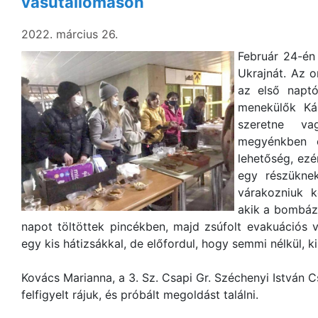
vasútállomáson
2022. március 26.
Február 24-én
Ukrajnát. Az o
az első napt
menekülők Kár
szeretne va
megyénkben c
lehetőség, ezé
egy részükne
várakozniuk k
akik a bombáz
napot töltöttek pincékben, majd zsúfolt evakuációs 
egy kis hátizsákkal, de előfordul, hogy semmi nélkül, k
Kovács Marianna, a 3. Sz. Csapi Gr. Széchenyi István Cs
felfigyelt rájuk, és próbált megoldást találni.