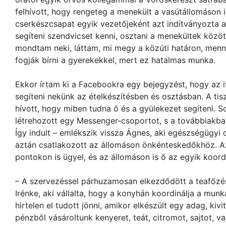
felhívott, hogy rengeteg a menekült a vasútállomáson is
cserkészcsapat egyik vezetőjeként azt indítványozta 
segíteni szendvicset kenni, osztani a menekültek közö
mondtam neki, láttam, mi megy a közúti határon, menn
fogják bírni a gyerekekkel, mert ez hatalmas munka.
Ekkor írtam ki a Facebookra egy bejegyzést, hogy az i
segíteni nekünk az ételkészítésben és osztásban. A tis
hívott, hogy miben tudna ő és a gyülekezet segíteni. S
létrehozott egy Messenger-csoportot, s a továbbiakba
Így indult – emlékszik vissza Ágnes, aki egészségügyi 
aztán csatlakozott az állomáson önkénteskedőkhöz. A
pontokon is ügyel, és az állomáson is ő az egyik koord
– A szervezéssel párhuzamosan elkezdődött a teafőzés
Irénke, aki vállalta, hogy a konyhán koordinálja a munk
hirtelen el tudott jönni, amikor elkészült egy adag, kiv
pénzből vásároltunk kenyeret, teát, citromot, sajtot, va