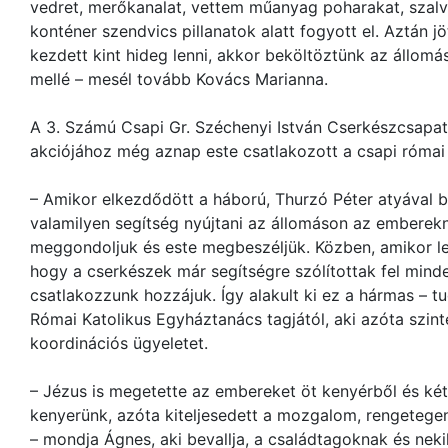
vedret, merőkanalat, vettem műanyag poharakat, szalvé
konténer szendvics pillanatok alatt fogyott el. Aztán j
kezdett kint hideg lenni, akkor beköltöztünk az állom
mellé – mesél tovább Kovács Marianna.
A 3. Számú Csapi Gr. Széchenyi István Cserkészcsapa
akciójához még aznap este csatlakozott a csapi római k
– Amikor elkezdődött a háború, Thurzó Péter atyával b
valamilyen segítség nyújtani az állomáson az embere
meggondoljuk és este megbeszéljük. Közben, amikor let
hogy a cserkészek már segítségre szólítottak fel minde
csatlakozzunk hozzájuk. Így alakult ki ez a hármas – t
Római Katolikus Egyháztanács tagjától, aki azóta szin
koordinációs ügyeletet.
– Jézus is megetette az embereket öt kenyérből és két h
kenyerünk, azóta kiteljesedett a mozgalom, rengetege
– mondja Ágnes, aki bevallja, a családtagoknak és nekik 