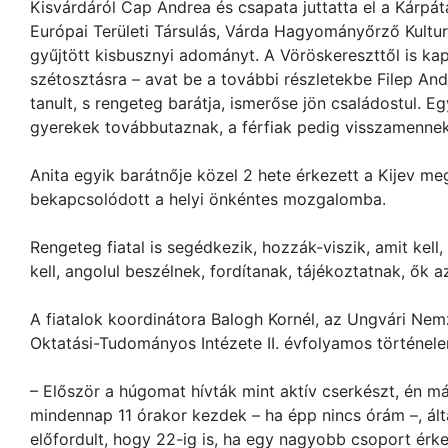
Kisvárdáról Cap Andrea és csapata juttatta el a Kárpát
Európai Területi Társulás, Várda Hagyományőrző Kulturá
gyűjtött kisbusznyi adományt. A Vöröskereszttől is ka
szétosztásra – avat be a további részletekbe Filep And
tanult, s rengeteg barátja, ismerőse jön családostul. E
gyerekek továbbutaznak, a férfiak pedig visszamennek 
Anita egyik barátnője közel 2 hete érkezett a Kijev me
bekapcsolódott a helyi önkéntes mozgalomba.
Rengeteg fiatal is segédkezik, hozzák-viszik, amit kell
kell, angolul beszélnek, fordítanak, tájékoztatnak, ők 
A fiatalok koordinátora Balogh Kornél, az Ungvári N
Oktatási-Tudományos Intézete II. évfolyamos történele
– Először a húgomat hívták mint aktív cserkészt, én m
mindennap 11 órakor kezdek – ha épp nincs órám –, ál
előfordult, hogy 22-ig is, ha egy nagyobb csoport érke