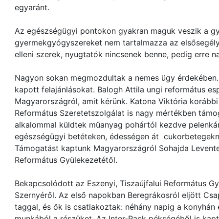
egyaránt.
Az egészségügyi pontokon gyakran maguk veszik a gy
gyermekgyógyszereket nem tartalmazza az elsősegél
elleni szerek, nyugtatók nincsenek benne, pedig erre 
Nagyon sokan megmozdultak a nemes ügy érdekében. Soó
kapott felajánlásokat. Balogh Attila ungi református es
Magyarországról, amit kérünk. Katona Viktória korábbi
Református Szeretetszolgálat is nagy mértékben támo
alkalommal küldtek műanyag pohártól kezdve pelenkán
egészségügyi betéteken, édességen át cukorbetegeknek
Támogatást kaptunk Magyarországról Sohajda Levent
Református Gyülekezetétől.
Bekapcsolódott az Eszenyi, Tiszaújfalui Református G
Szernyéről. Az első napokban Beregrákosról eljött Csap
taggal, és ők is csatlakoztak: néhány napig a konyhán 
munkából a részüket. Az Inter-Pack pékségéből is kapt