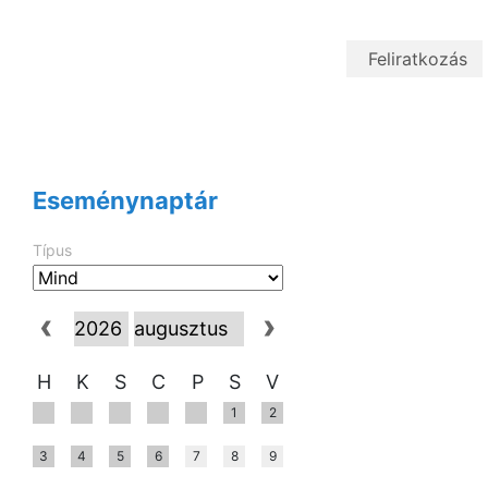
Eseménynaptár
Típus
H
K
S
C
P
S
V
1
2
3
4
5
6
7
8
9