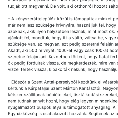
tudják ott megvenni. De volt, aki otthonról hozott sajto
– A kényszeráttelepülők közül is támogattak minket pén
már nem lesz szüksége hrivnyára, használjuk fel, hogy h
azoknak, akik ilyen helyzetben lesznek, mint most ők.
ajánlott fel, mondtuk, hogy itt a váltó, váltsa be, vig
szüksége van, az megvan, ezt pedig szeretné felajánla
Akadt, aki 500 hrivnyát, 1000-et vagy csak 100-at adot
szeretné felajánlani. Kezdetben történt, hogy fiatal férf
ők pedig fordultak vissza, de megkérdezték, mire van 
vízzel tértek vissza, kipakolták nekünk, hogy használju
– Először a Szent Antal-perselyből kezdtünk el vásáro
kértünk a Kárpátaljai Szent Márton Karitásztól. Nagyo
kétszer szállítanak bébiételeket, tisztálkodási szereke
nem tudnak annyit hozni, hogy elég legyen mindenkine
nyugalmazott püspök atya is támogatott anyagilag. A T
Egyházközség is csatlakozott hozzánk. Segítenek az 