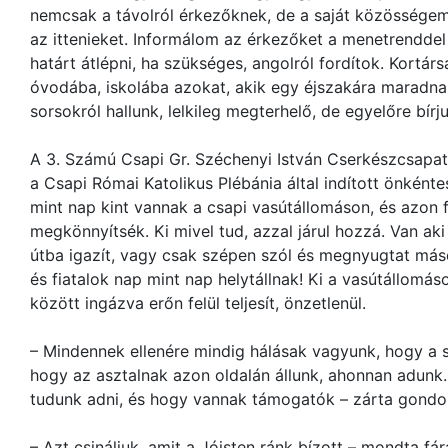
nemcsak a távolról érkezőknek, de a saját közösségem
az ittenieket. Informálom az érkezőket a menetrenddel
határt átlépni, ha szükséges, angolról fordítok. Kortárs
óvodába, iskolába azokat, akik egy éjszakára maradna
sorsokról hallunk, lelkileg megterhelő, de egyelőre bírju
A 3. Számú Csapi Gr. Széchenyi István Cserkészcsapat
a Csapi Római Katolikus Plébánia által indított önkén
mint nap kint vannak a csapi vasútállomáson, és azon
megkönnyítsék. Ki mivel tud, azzal járul hozzá. Van ak
útba igazít, vagy csak szépen szól és megnyugtat máso
és fiatalok nap mint nap helytállnak! Ki a vasútállomá
között ingázva erőn felül teljesít, önzetlenül.
– Mindennek ellenére mindig hálásak vagyunk, hogy a 
hogy az asztalnak azon oldalán állunk, ahonnan adunk
tudunk adni, és hogy vannak támogatók – zárta gondol
– Azt csináljuk, amit a Jóisten ránk bízott – mondta f