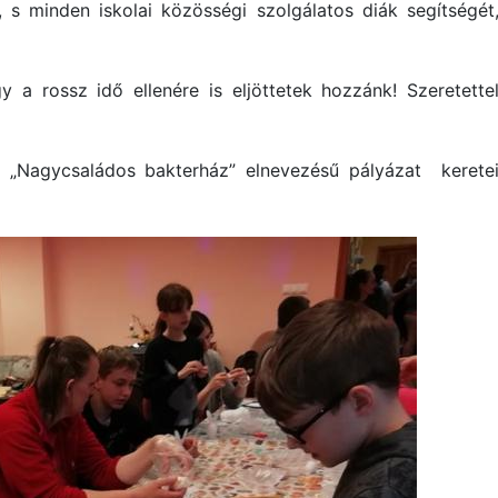
 s minden iskolai közösségi szolgálatos diák segítségét
 a rossz idő ellenére is eljöttetek hozzánk! Szeretette
„Nagycsaládos bakterház” elnevezésű pályázat kerete