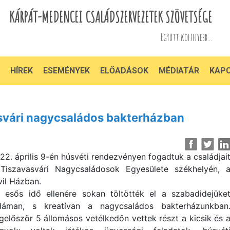
KÁRPÁT-MEDENCEI CSALÁDSZERVEZETEK SZÖVETSÉGE
Együtt könnyebb...
HÍREK
ESEMÉNYEK
ELŐADÁSOK
MÉDIATÁR
KAP
svári nagycsaládos bakterházban
22. április 9-én húsvéti rendezvényen fogadtuk a családjai
Tiszavasvári Nagycsaládosok Egyesülete székhelyén, 
vil Házban.
 esős idő ellenére sokan töltötték el a szabadidejüke
dáman, s kreatívan a nagycsaládos bakterházunkban
gelőször 5 állomásos vetélkedőn vettek részt a kicsik és 