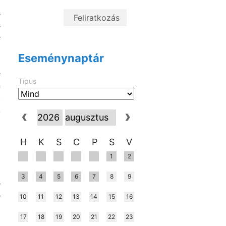
i
s
s
e
Eseménynaptár
e
Típus
n
t
k
H
K
S
C
P
S
V
1
2
i
3
4
5
6
7
8
9
s
s
10
11
12
13
14
15
16
17
18
19
20
21
22
23