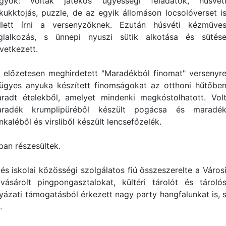
gyok: voltak játékos ügyességi feladatok, húsvét
kukktojás, puzzle, de az egyik állomáson locsolóverset i
llett írni a versenyzőknek. Ezután húsvéti kézműve
glalkozás, s ünnepi nyuszi sütik alkotása és sütés
vetkezett.
 előzetesen meghirdetett "Maradékból finomat" versenyr
ügyes anyuka készített finomságokat az otthoni hűtőbe
radt ételekből, amelyet mindenki megkóstolhatott. Vol
radék krumplipüréből készült pogácsa és maradé
nkaléből és virsliből készült lencsefőzelék.
ban részesültek.
 iskolai közösségi szolgálatos fiú összeszerelte a Város
ásárolt pingpongasztalokat, kültéri tárolót és tároló
ázati támogatásból érkezett nagy party hangfalunkat is, 
.