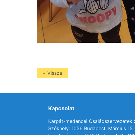
« Vissza
Kapcsolat
Kárpát-medencei Családszervezetek
Székhely: 1056 Budapest, Március 15. 