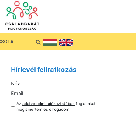
CSOLAT
Hírlevél feliratkozás
Név
t
Email
a
Az
adatvédelmi tájékoztatóban
foglaltakat
megismertem és elfogadom.
t
.
a