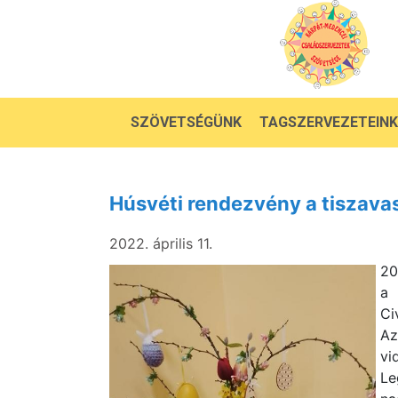
SZÖVETSÉGÜNK
TAGSZERVEZETEINK
Húsvéti rendezvény a tiszava
2022. április 11.
20
a 
Ci
Az
vi
Le