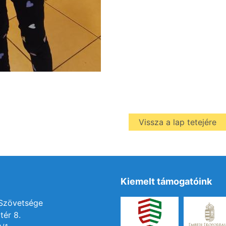
Vissza a lap tetejére
Kiemelt támogatóink
 Szövetsége
tér 8.