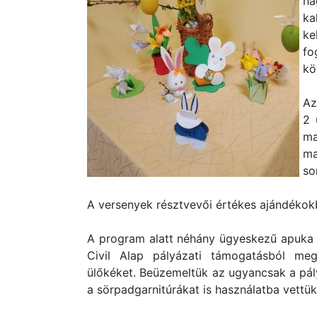
na
ka
ke
fo
kö
Az
2 
ma
ma
so
A versenyek résztvevői értékes ajándékok
A program alatt néhány ügyeskezű apuka és
Civil Alap pályázati támogatásból megv
ülőkéket. Beüzemeltük az ugyancsak a pály
a sörpadgarnitúrákat is használatba vettük