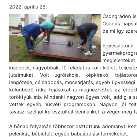
2022. április 28.
Csongrádon is s
Csodás napsüt
de mi így szer
Egyesületünk
gyermekprog
megjelenteket
kisebbek, nagyobbak. 10 feladatos kört kellett teljes
jutalmukat. Volt ugróiskola, képkirakó, tojástor
lengőteke, célbadobás, mocsárjárás, egyéb ügyességi já
különböző ritka tojásokat is megnézhettek az érdeklőd
töröktyúk stb. Mindenki nagyon ügyes volt, addig a sz
vettek egyéb húsvéti programokon. Nagyon jól telt
tavaszi szél jól keresztülfújt bennünket, a végén még fá
A hónap folyamán többször osztottunk adományt, keny
pelenkát, bébiételt, egyéb babaápolási termékeket.