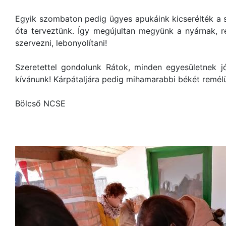
Egyik szombaton pedig ügyes apukáink kicserélték a s
óta terveztünk. Így megújultan megyünk a nyárnak, 
szervezni, lebonyolítani!
Szeretettel gondolunk Rátok, minden egyesületnek j
kívánunk! Kárpátaljára pedig mihamarabbi békét remél
Bölcső NCSE