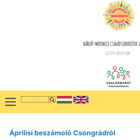
KÁRPÁT-MEDENCEI CSALÁDSZERVEZETEK S
Együtt könnyebb...
Áprilisi beszámoló Csongrádról