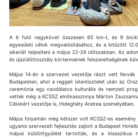
A 6 futó nagykövet összesen 65 km-t, és 9 bicikl
egyesületi célok megvalósításához, és a kitűzött 12.0
sikerült teljesíteni a május 22-29 időszakban. Az ado
és újszülöttosztály kórtermeinek felszereltségének bű
Május 14-én a szervezet vezetője részt vett Novák K
Budapesten, ahol a reggeli istentisztelet után az Orsz
ceremónia egy csodálatos kulturális és nemzeti pro
vettek még a KCSSZ elnökasszonya Márton Zsuzsanna 
Célokért vezetője is, Hideghéty Andrea személyében.
Május folyamán még kétszer volt KCSSZ-es esemény 
ugyanis szervezeti fejlesztés zajlott a Budapest Hote
májusi küldöttgyűlést tartották, és a klasszikus 