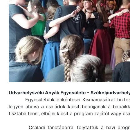
Udvarhelyszéki Anyák Egyesülete - Székelyudvarhel
Egyesületünk önkéntesei Kismamasátrat biztosítot
legyen ahová a családok kicsit bebújjanak a babáikk
tisztába tenni, elbújni kicsit a program zajától vagy csa
Családi tánctáborral folytattuk a havi progra