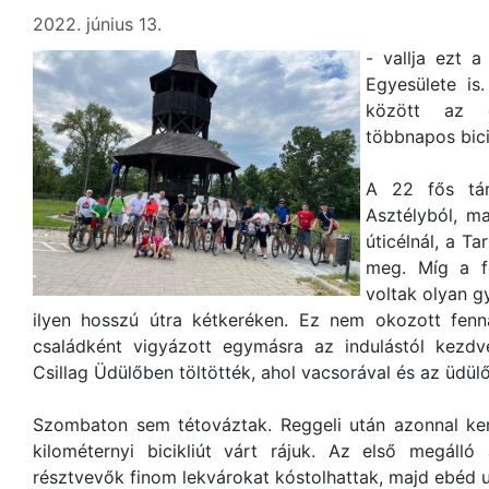
2022. június 13.
- vallja ezt 
Egyesülete is.
között az e
többnapos bicik
A 22 fős tár
Asztélyból, ma
úticélnál, a T
meg. Míg a fe
voltak olyan g
ilyen hosszú útra kétkeréken. Ez nem okozott fen
családként vigyázott egymásra az indulástól kezd
Csillag Üdülőben töltötték, ahol vacsorával és az üdülő
Szombaton sem tétováztak. Reggeli után azonnal ker
kilométernyi bicikliút várt rájuk. Az első megálló
résztvevők finom lekvárokat kóstolhattak, majd ebéd ut