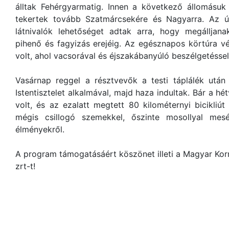
álltak Fehérgyarmatig. Innen a következő állomásuk
tekertek tovább Szatmárcsekére és Nagyarra. Az ú
látnivalók lehetőséget adtak arra, hogy megállja
pihenő és fagyizás erejéig. Az egésznapos körtúra vég
volt, ahol vacsorával és éjszakábanyúló beszélgetéssel
Vasárnap reggel a résztvevők a testi táplálék után
Istentisztelet alkalmával, majd haza indultak. Bár a 
volt, és az ezalatt megtett 80 kilométernyi bicikli
mégis csillogó szemekkel, őszinte mosollyal mes
élményekről.
A program támogatásáért köszönet illeti a Magyar Kor
zrt-t!