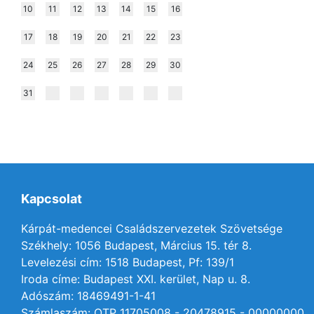
10
11
12
13
14
15
16
17
18
19
20
21
22
23
24
25
26
27
28
29
30
31
Kapcsolat
Kárpát-medencei Családszervezetek Szövetsége
Székhely: 1056 Budapest, Március 15. tér 8.
Levelezési cím: 1518 Budapest, Pf: 139/1
Iroda címe: Budapest XXI. kerület, Nap u. 8.
Adószám: 18469491-1-41
Számlaszám: OTP 11705008 - 20478915 - 00000000