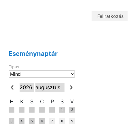
Eseménynaptár
Típus
H
K
S
C
P
S
V
1
2
3
4
5
6
7
8
9