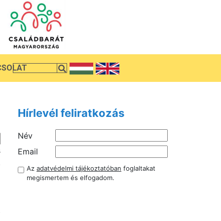
CSOLAT
Hírlevél feliratkozás
Név
s
Email
.
Az
adatvédelmi tájékoztatóban
foglaltakat
a
megismertem és elfogadom.
l
l
t