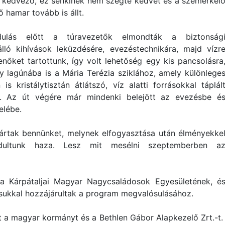
l kedvező, ez senkinek nem szegte kedvét és a szemerkél
ő hamar tovább is állt.
dulás előtt a túravezetők elmondták a biztonság
álló kihívások leküzdésére, evezéstechnikára, majd vízr
nőket tartottunk, így volt lehetőség egy kis pancsolásra
 lagúnába is a Mária Terézia sziklához, amely különlege
 kristálytisztán átlátszó, víz alatti forrásokkal táplál
val. Az út végére már mindenki belejött az evezésbe é
elébe.
vártak bennünket, melynek elfogyasztása után élményekke
ndultunk haza. Lesz mit mesélni szeptemberben a
s) a Kárpátaljai Magyar Nagycsaládosok Egyesületének, é
sukkal hozzájárultak a program megvalósulásához.
t a magyar kormányt és a Bethlen Gábor Alapkezelő Zrt.-t