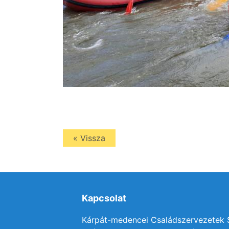
« Vissza
Kapcsolat
Kárpát-medencei Családszervezetek