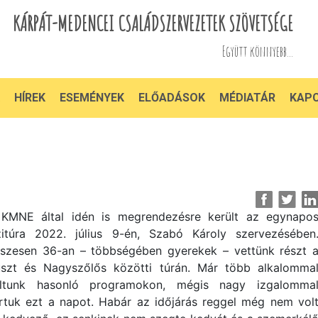
KÁRPÁT-MEDENCEI CSALÁDSZERVEZETEK SZÖVETSÉGE
Együtt könnyebb...
HÍREK
ESEMÉNYEK
ELŐADÁSOK
MÉDIATÁR
KAP
KMNE által idén is megrendezésre került az egynapo
zitúra 2022. július 9-én, Szabó Károly szervezésében
szesen 36-an – többségében gyerekek – vettünk részt 
szt és Nagyszőlős közötti túrán. Már több alkalomma
ltunk hasonló programokon, mégis nagy izgalomma
rtuk ezt a napot. Habár az időjárás reggel még nem vol