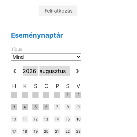
ő
i
e
Eseménynaptár
,
s
Típus
t
s
l
H
K
S
C
P
S
V
z
1
2
3
4
5
6
7
8
9
s
10
11
12
13
14
15
16
17
18
19
20
21
22
23
.