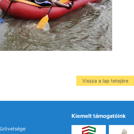
Vissza a lap tetejére
Kiemelt támogatóink
 Szövetsége