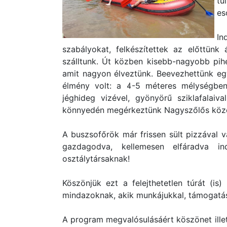
tú
es
In
szabályokat, felkészítettek az előttünk 
szálltunk. Út közben kisebb-nagyobb pihe
amit nagyon élveztünk. Beevezhettünk egy
élmény volt: a 4-5 méteres mélységben is
jéghideg vizével, gyönyörű sziklafalai
könnyedén megérkeztünk Nagyszőlős köz
A buszsofőrök már frissen sült pizzával 
gazdagodva, kellemesen elfáradva i
osztálytársaknak!
Köszönjük ezt a felejthetetlen túrát (i
mindazoknak, akik munkájukkal, támogatá
A program megvalósulásáért köszönet ille