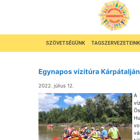
SZÖVETSÉGÜNK
TAGSZERVEZETEINK
Egynapos vízitúra Kárpátalján
2022. július 12.
A 
ví
Ös
Hu
vo
vá