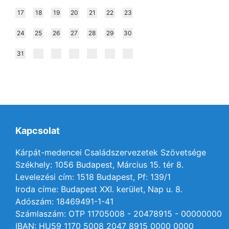
17
18
19
20
21
22
23
24
25
26
27
28
29
30
31
Kapcsolat
Kárpát-medencei Családszervezetek Szövetsége
Székhely: 1056 Budapest, Március 15. tér 8.
Levelezési cím: 1518 Budapest, Pf: 139/1
Iroda címe: Budapest XXI. kerület, Nap u. 8.
Adószám: 18469491-1-41
Számlaszám: OTP 11705008 - 20478915 - 00000000
IBAN: HU59 1170 5008 2047 8915 0000 0000