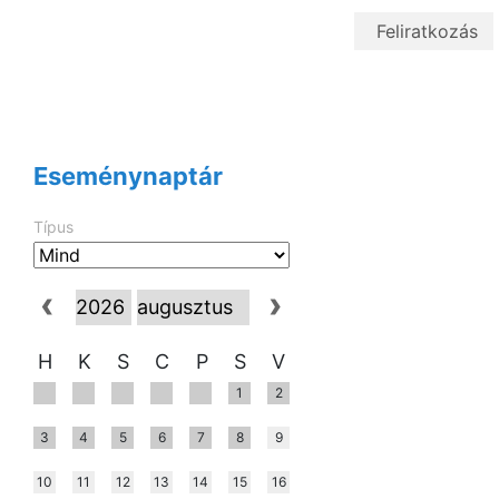
Eseménynaptár
Típus
H
K
S
C
P
S
V
1
2
3
4
5
6
7
8
9
10
11
12
13
14
15
16