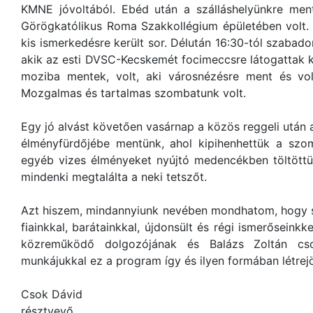
KMNE jóvoltából. Ebéd után a szálláshelyünkre men
Görögkatólikus Roma Szakkollégium épületében volt. 
kis ismerkedésre került sor. Délután 16:30-tól szabado
akik az esti DVSC-Kecskemét focimeccsre látogattak ki
moziba mentek, volt, aki városnézésre ment és vo
Mozgalmas és tartalmas szombatunk volt.
Egy jó alvást követően vasárnap a közös reggeli után
élményfürdőjébe mentünk, ahol kipihenhettük a szo
egyéb vizes élményeket nyújtó medencékben töltöttük
mindenki megtalálta a neki tetszőt.
Azt hiszem, mindannyiunk nevében mondhatom, hogy sz
fiainkkal, barátainkkal, újdonsült és régi ismerősein
közreműködő dolgozójának és Balázs Zoltán cso
munkájukkal ez a program így és ilyen formában létrejö
Csok Dávid
résztvevő