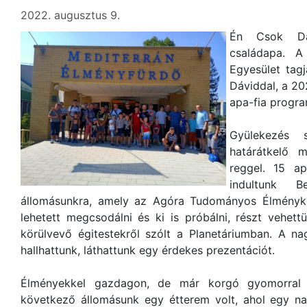
2022. augusztus 9.
Én Csok Dá
családapa. A
Egyesület tagj
Dáviddal, a 2
apa-fia progr
Gyülekezés s
határátkelő 
reggel. 15 ap
indultunk B
állomásunkra, amely az Agóra Tudományos Élménykö
lehetett megcsodálni és ki is próbálni, részt vehet
körülvevő égitestekről szólt a Planetáriumban. A n
hallhattunk, láthattunk egy érdekes prezentációt.
Élményekkel gazdagon, de már korgó gyomorral 
következő állomásunk egy étterem volt, ahol egy na