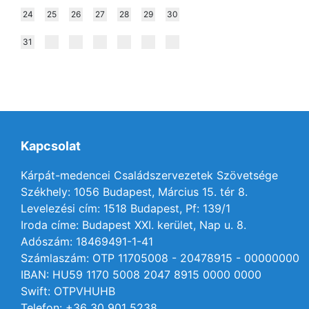
24
25
26
27
28
29
30
31
Kapcsolat
Kárpát-medencei Családszervezetek Szövetsége
Székhely: 1056 Budapest, Március 15. tér 8.
Levelezési cím: 1518 Budapest, Pf: 139/1
Iroda címe: Budapest XXI. kerület, Nap u. 8.
Adószám: 18469491-1-41
Számlaszám: OTP 11705008 - 20478915 - 00000000
IBAN: HU59 1170 5008 2047 8915 0000 0000
Swift: OTPVHUHB
Telefon: +36 30 901 5238