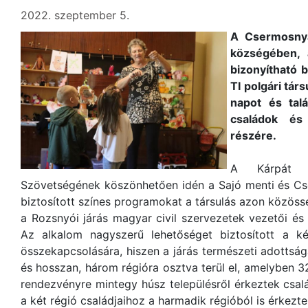
2022. szeptember 5.
A Csermosnya
községében, 
bizonyítható 
TI polgári tár
napot és tal
családok és
részére.
A Kárpát -
Szövetségének köszönhetően idén a Sajó menti és Cs
biztosított színes programokat a társulás azon közös
a Rozsnyói járás magyar civil szervezetek vezetői és 
Az alkalom nagyszerű lehetőséget biztosított a két
összekapcsolására, hiszen a járás természeti adottsá
és hosszan, három régióra osztva terül el, amelyben 
rendezvényre mintegy húsz településről érkeztek csalá
a két régió családjaihoz a harmadik régióból is érkezt