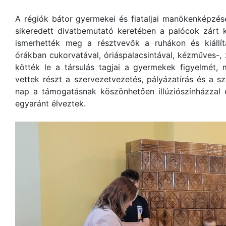
A régiók bátor gyermekei és fiataljai manökenképzés
sikeredett divatbemutató keretében a palócok zárt 
ismerhették meg a résztvevők a ruhákon és kiállítá
órákban cukorvatával, óriáspalacsintával, kézműves-
kötték le a társulás tagjai a gyermekek figyelmét,
vettek részt a szervezetvezetés, pályázatírás és a 
nap a támogatásnak köszönhetően illúziószínházzal 
egyaránt élveztek.