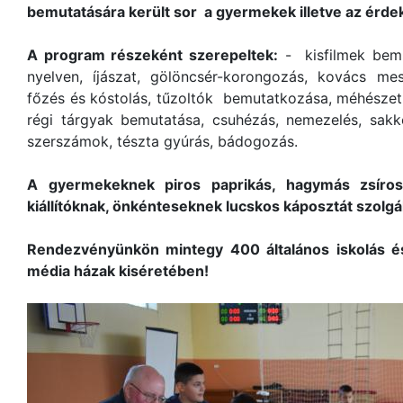
bemutatására került sor a gyermekek illetve az érd
A program részeként szerepeltek:
- kisfilmek bemu
nyelven, íjászat, gölöncsér-korongozás, kovács 
főzés és kóstolás, tűzoltók bemutatkozása, méhészet
régi tárgyak bemutatása, csuhézás, nemezelés, sakk
szerszámok, tészta gyúrás, bádogozás.
A gyermekeknek piros paprikás, hagymás zsíro
kiállítóknak, önkénteseknek lucskos káposztát szolgá
Rendezvényünkön mintegy 400 általános iskolás és
média házak kiséretében!