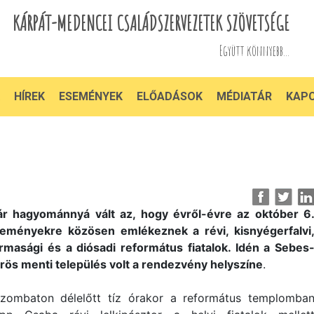
KÁRPÁT-MEDENCEI CSALÁDSZERVEZETEK SZÖVETSÉGE
Együtt könnyebb...
HÍREK
ESEMÉNYEK
ELŐADÁSOK
MÉDIATÁR
KAP
r hagyománnyá vált az, hogy évről-évre az október 6
eményekre közösen emlékeznek a révi, kisnyégerfalvi
rmasági és a diósadi református fiatalok. Idén a Sebes
rös menti település volt a rendezvény helyszíne
.
ombaton délelőtt tíz órakor a református templomba