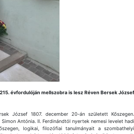
215. évfordulóján mellszobra is lesz Réven Bersek Józse
ersek József 1807. december 20-án született Kőszegen
Simon Antónia. II. Ferdinándtól nyertek nemesi levelet had
őszegen, logikai, filozófiai tanulmányait a szombathely