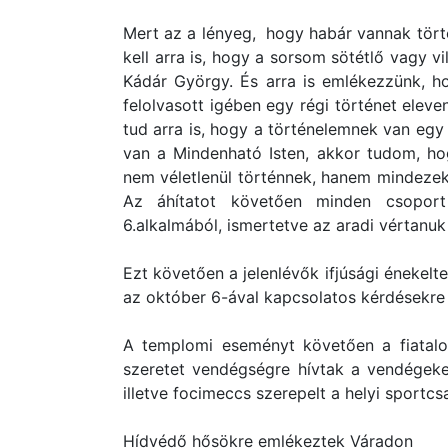
Mert az a lényeg, hogy habár vannak tör
kell arra is, hogy a sorsom sötétlő vagy vil
Kádár György. És arra is emlékezzünk, h
felolvasott igében egy régi történet elev
tud arra is, hogy a történelemnek van egy
van a Mindenható Isten, akkor tudom, ho
nem véletlenül történnek, hanem mindezeke
Az áhítatot követően minden csoport
6.alkalmából, ismertetve az aradi vértanu
Ezt követően a jelenlévők ifjúsági énekel
az október 6-ával kapcsolatos kérdésekre 
A templomi eseményt követően a fiatalo
szeretet vendégségre hívtak a vendégeke
illetve focimeccs szerepelt a helyi sportc
Hídvédő hősökre emlékeztek Váradon