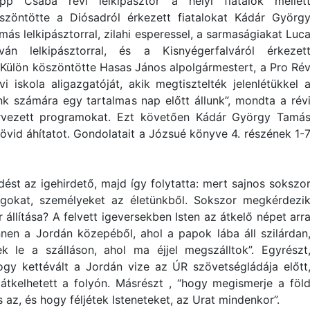
pp Csaba révi lelkipásztor a helyi fiatalok mellet
szöntötte a Diósadról érkezett fiatalokat Kádár Györg
más lelkipásztorral, zilahi esperessel, a sarmaságiakat Luc
tván lelkipásztorral, és a Kisnyégerfalváról érkezet
en. Külön köszöntötte Hasas János alpolgármestert, a Pro Ré
i iskola aligazgatóját, akik megtisztelték jelenlétükkel 
k számára egy tartalmas nap előtt állunk”, mondta a rév
ervezett programokat. Ezt követően Kádár György Tamá
 rövid áhítatot. Gondolatait a Józsué könyve 4. részének 1-
rdést az igehirdető, majd így folytatta: mert sajnos sokszo
olgokat, személyeket az életünkből. Sokszor megkérdezi
állítása? A felvett igeversekben Isten az átkelő népet arr
nnen a Jordán közepéből, ahol a papok lába áll szilárdan
 le a szálláson, ahol ma éjjel megszálltok”. Egyrészt
ogy kettévált a Jordán vize az ÚR szövetségládája előtt
átkelhetett a folyón. Másrészt , “hogy megismerje a föl
az, és hogy féljétek Isteneteket, az Urat mindenkor”.