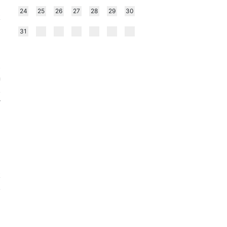
24
25
26
27
28
29
30
k
i
31
a
i
t
n
.
r
l
k
,