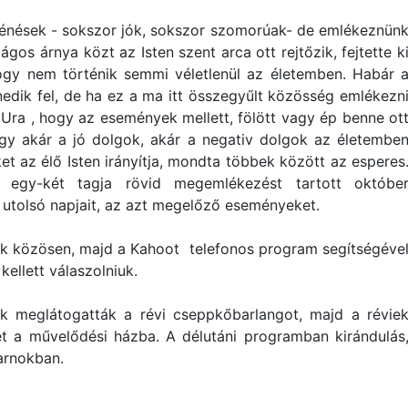
ténések - sokszor jók, sokszor szomorúak- de emlékeznün
ágos árnya közt az Isten szent arca ott rejtőzik, fejtette k
ogy nem történik semmi véletlenül az életemben. Habár 
enedik fel, de ha ez a ma itt összegyűlt közösség emlékezn
 Ura , hogy az események mellett, fölött vagy ép benne ot
gy akár a jó dolgok, akár a negativ dolgok az életembe
t az élő Isten irányítja, mondta többek között az esperes
 egy-két tagja rövid megemlékezést tartott októbe
k utolsó napjait, az azt megelőző eseményeket.
tek közösen, majd a Kahoot telefonos program segítségéve
kellett válaszolniuk.
k meglátogatták a révi cseppkőbarlangot, majd a révie
t a művelődési házba. A délutáni programban kirándulás
sarnokban.