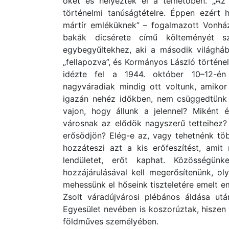
őket és helyezték el a temetőben. „A
történelmi tanúságtételre. Éppen ezért h
mártír emléküknek” – fogalmazott Vonhá
bakák dicsérete című költeményét s
egybegyűltekhez, aki a második világháb
„fellapozva”, és Kormányos László történ
idézte fel a 1944. október 10–12-én t
nagyváradiak mindig ott voltunk, amikor
igazán nehéz időkben, nem csüggedtünk
vajon, hogy állunk a jelennel? Miként 
városnak az elődök nagyszerű tetteihez
erősödjön? Elég-e az, vagy tehetnénk tö
hozzáteszi azt a kis erőfeszítést, amit
lendületet, erőt kaphat. Közösségün
hozzájárulásával kell megerősítenünk, ol
mehessünk el hőseink tiszteletére emelt e
Zsolt váradújvárosi plébános áldása u
Egyesület nevében is koszorúztak, hiszen 
földműves személyében.