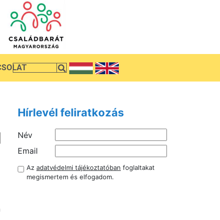
CSOLAT
Hírlevél feliratkozás
Név
.
Email
,
Az
adatvédelmi tájékoztatóban
foglaltakat
-
megismertem és elfogadom.
n