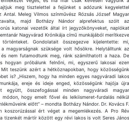
z emlékezet véges, és ma már csak kevesen vagyunk 
ajtjuk meg tisztelettel a fejünket s adózunk kegyelette
z Antal. Meleg Vilmos színművész Rózsás József Magya
zavalta, majd Botházy Nándor alprefektus szólt a
orús katonai vezetők által írt jegyzőkönyveket, naplóka
elemtanár Nagyvárad Krónikája című munkájából merítkezv
örténteket. Gondolatait összegezve kijelentette: mi
 a magyarságnak szüksége volt hősökre. Helytálltunk a
 és nem futamodtunk meg, ránk számíthatott a haza. D
és hogyan próbálunk felnőni, mi, egyszerű lakosai eze
? Mit teszünk azért a hétköznapokban, hogy közösségün
bbet is? „Hiszem, hogy ha minden egyes nagyváradi lako
 munkája, ereje és ideje enged, közösségünk hajója újr
ket együtt, összefogással minden nagyváradi magya
y módon, hogy emelt fővel és lelkiismeret-furdalás nélkü
mlékműveink előtt” – mondta Botházy Nándor. Dr. Kovács F
tán koszorúzással ért véget a megemlékezés. A Pro Ré
a tizenkét mártír között egy révi lakos is volt Seres Jáno