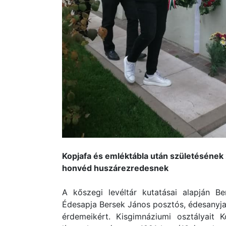
Kopjafa és emléktábla után születésének 
honvéd huszárezredesnek
A kőszegi levéltár kutatásai alapján B
Édesapja Bersek János posztós, édesanyja 
érdemeikért. Kisgimnáziumi osztályait K