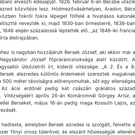
ban) elveszti édesapját. 1826. február 6-án Bécsbe utazi
rezred közvitéze lesz. Hódmezővásárhelyen, Aradon, Béc
 közben fokról fokra lépeget fölfelé a hivatásos katoná
ltisztté nevezték ki, majd 1830-ban őrmesterré, 1838-ba
848 elején századossá léptették elő. „az 1848-iki franci
rta életrajzában.
eihez is nagyban hozzájárult Bersek József, aki ekkor már 
Nagysándor József főprarancsnoksága alatt küzdött. 
ysallói ütközetről írt, kiderül vitézsége: „A 2. És a 8
 Bersek alezredes különös érdemeket szereztek magukna
 500 méter távolságra előrenyomultak, sőt egy ellensége
k” Az ácsi erdőnél pedig két császári gránátos száza
t. Vitézségéért április 26-án Komáromnál Görgey Artúr, 
ellel Berseket, május 16-án pedig maga Kossuth Lajos, a
vezését.
adteste, amelyben Bersek ezredes is szolgált, felvette 
er főnyi orosz túlerővel, és elszánt hősiességük ellenér