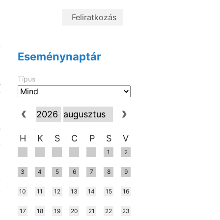
t
y
a
t
v
Eseménynaptár
a
i
Típus
s
7
r
H
K
S
C
P
S
V
k
1
2
a
,
3
4
5
6
7
8
9
,
,
10
11
12
13
14
15
16
d
17
18
19
20
21
22
23