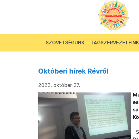
SZÖVETSÉGÜNK
TAGSZERVEZETEINK
Októberi hírek Révről
2022. október 27.
Má
es
sa
Kö
Sz