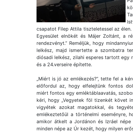
Pa
kö
Ta
Is
csapatot Filep Attila tiszteletessel az él
Egyesület elnökét és Májer Zoltánt, a rév
rendezvényt.” Reméljük, hogy mindannyiun
lelkész, majd ismertette a szombatra t
diósadi lelkész, zilahi esperes tartott egy
és a 24.verseire építette.
„Miért is jó az emlékezés?”, tette fel a ké
előfordul az, hogy elfelejtünk fontos d
miért fontos egy emléktáblaavatás, szobor 
kéri, hogy „Vegyetek föl tizenkét követ i
vigyétek azokat magatokkal, és tegyétek
emlékeztetőül a történelmi eseményre, h
amikor átkelt a Jordánon és Izráel népe 
minden népe az Úr kezét, hogy milyen erős 