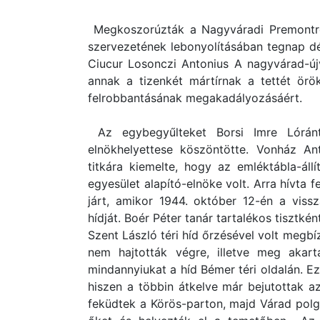
Megkoszorúzták a Nagyváradi Premontr
szervezetének lebonyolításában tegnap dé
Ciucur Losonczi Antonius A nagyvárad-új
annak a tizenkét mártírnak a tettét örö
felrobbantásának megakadályozásáért.
Az egybegyűlteket Borsi Imre Lórán
elnökhelyettese köszöntötte. Vonház An
titkára kiemelte, hogy az emléktábla-ál
egyesület alapító-elnöke volt. Arra hívta 
járt, amikor 1944. október 12-én a vis
hídját. Boér Péter tanár tartalékos tisztké
Szent László téri híd őrzésével volt megb
nem hajtották végre, illetve meg akart
mindannyiukat a híd Bémer téri oldalán. Ez
hiszen a többin átkelve már bejutottak a
feküdtek a Körös-parton, majd Várad polg