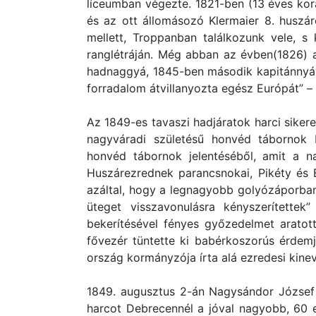
líceumban végezte. 1821-ben (13 éves korá
és az ott állomásozó Klermaier 8. huszá
mellett, Troppanban találkozunk vele, s
ranglétráján. Még abban az évben(1826) a
hadnaggyá, 1845-ben második kapitánnyá, 1
forradalom átvillanyozta egész Európát” – í
Az 1849-es tavaszi hadjáratok harci siker
nagyváradi születésű honvéd tábornok 
honvéd tábornok jelentéséből, amit a nag
Huszárezrednek parancsnokai, Pikéty és
azáltal, hogy a legnagyobb golyózáporban
üteget visszavonulásra kényszerítette
bekerítésével fényes győzedelmet aratot
fővezér tüntette ki babérkoszorús érdemj
ország kormányzója írta alá ezredesi kine
1849. augusztus 2-án Nagysándor József h
harcot Debrecennél a jóval nagyobb, 60 ez