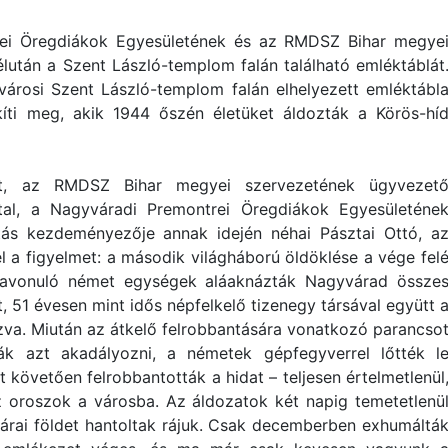
ei Öregdiákok Egyesületének és az RMDSZ Bihar megye
lután a Szent László-templom falán található emléktáblát
városi Szent László-templom falán elhelyezett emléktábl
kíti meg, akik 1944 őszén életüket áldozták a Körös-hí
t, az RMDSZ Bihar megyei szervezetének ügyvezet
tal, a Nagyváradi Premontrei Öregdiákok Egyesületéne
lítás kezdeményezője annak idején néhai Pásztai Ottó, a
fel a figyelmet: a második világháború öldöklése a vége fel
szavonuló német egységek aláaknázták Nagyvárad össze
nt, 51 évesen mint idős népfelkelő tizenegy társával együtt 
ízva. Miután az átkelő felrobbantására vonatkozó parancso
ák azt akadályozni, a németek gépfegyverrel lőtték l
t követően felrobbantották a hidat – teljesen értelmetlenül
z oroszok a városba. Az áldozatok két napig temetetlenü
árai földet hantoltak rájuk. Csak decemberben exhumáltá