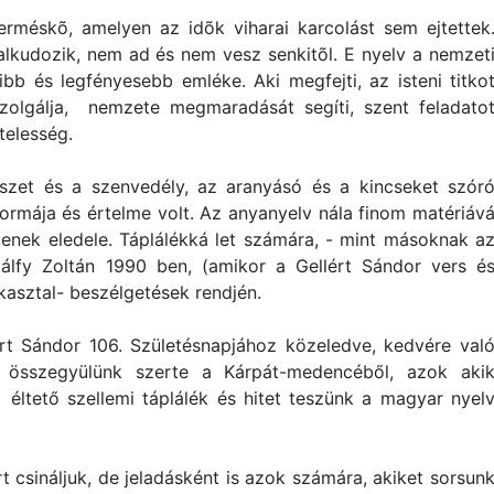
erméskõ, amelyen az idõk viharai karcolást sem ejtettek
lkudozik, nem ad és nem vesz senkitõl. E nyelv a nemzet
ibb és legfényesebb emléke. Aki megfejti, az isteni titko
szolgálja, nemzete megmaradását segíti, szent feladato
kötelesség.
szet és a szenvedély, az aranyásó és a kincseket szór
 formája és értelme volt. Az anyanyelv nála finom matériáv
stenek eledele. Táplálékká let számára, - mint másoknak a
 Gálfy Zoltán 1990 ben, (amikor a Gellért Sándor vers é
asztal- beszélgetések rendjén.
rt Sándor 106. Születésnapjához közeledve, kedvére val
 összegyülünk szerte a Kárpát-medencéből, azok aki
éltető szellemi táplálék és hitet teszünk a magyar nyel
csináljuk, de jeladásként is azok számára, akiket sorsun