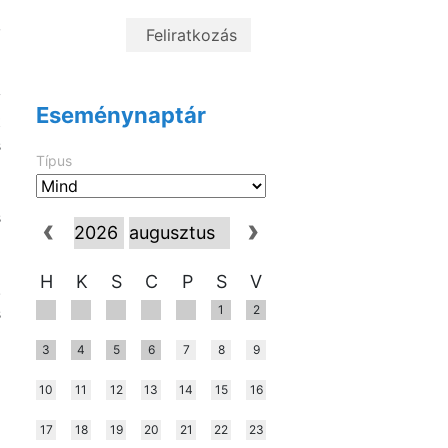
a
,
R
a
y
Eseménynaptár
t
s
Típus
s
g
a
H
K
S
C
P
S
V
.
1
2
s
3
4
5
6
7
8
9
10
11
12
13
14
15
16
17
18
19
20
21
22
23