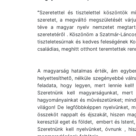
“
Szeretettel és tisztelettel köszöntök 
szeretet, a megváltó megszületését várj
téve a magyar nyelv nemzetet megtart
szeretetéről . Köszönöm a Szatmár-Lánco
tiszteletesúrnak és kedves feleségének Ko
családias, meghitt otthont teremtettek re
A magyarság hatalmas érték, ám egyben
helyettesíthetõ, nélküle szegényebbé váln
feladata, hogy legyen, mert lennie kell
Szeretnünk kell magyarságunkat, mert 
hagyományainkat és mûvészetünket; minda
világon! De legfőbbképpen nyelvünket, m
összeköt nappalt és éjszakát, hiszen ma
keresztül eget és földet, embert és Isten
Szeretnünk kell nyelvünket, óvnunk , h