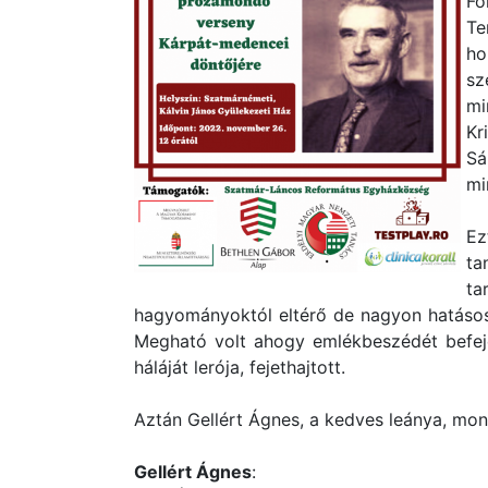
Fo
Te
h
sz
mi
Kr
Sá
mi
E
ta
ta
hagyományoktól eltérő de nagyon hatásos
Megható volt ahogy emlékbeszédét befejez
háláját lerója, fejethajtott.
Aztán Gellért Ágnes, a kedves leánya, mon
Gellért Ágnes
: