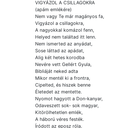
VIGYÁZOL A CSILLAGOKRA
(apám emlékére)
Nem vagy Te már magányos fa,
Vigyázol a csillagokra,
A nagyokkal komázol fenn,
Helyed nem találtad itt lenn.
Nem ismerted az anyádat,
Sose láttad az apádat,
Alig két hetes korodba
Nevére vett Gellért Gyula,
Bibliáját neked adta
Mikor mentél ki a frontra,
Cipelted, és hiszek benne
Életedet az mentette.
Nyomot hagyott a Don-kanyar,
Odaveszett sok- sok magyar,
Kitörölhetetlen emlék,
A háború véres festék.
Íródott az eposz róla,