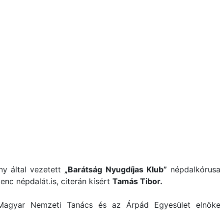
y által vezetett
„Barátság Nyugdíjas Klub”
népdalkórus
nc népdalát.is, citerán kísért
Tamás Tibor.
 Magyar Nemzeti Tanács és az Árpád Egyesület elnök