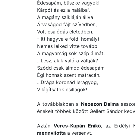
Édesapám, büszke vagyok!
Kárpótlás ez a halálba'.
A magány szikláján állva
Árvaságod fájt szívedben,
Volt csalódás életedben.
- Itt hagyva e földi homályt
Nemes lelked vitte tovább
A magyarság sok szép álmát,
...Lesz, akik valóra váltják?
Sződd csak álmod édesapám
Égi honnak szent matracán.
...Drága koronád leragyog,
Világítsatok csillagok!
A továbbiakban a
Nezezon Dalma
asszon
énekelt többek között Gellért Sándor kedve
Aztán
Veres-Kupán Enikő
, az Erdélyi
megnyitotta
a versenyt.