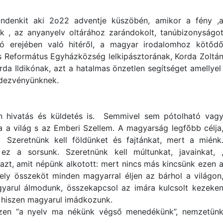
mindenkit aki 2o22 adventje küszöbén, amikor a fény ,
uk , az anyanyelv oltárához zarándokolt, tanúbizonyságo
ó erejében való hitéről, a magyar irodalomhoz kötőd
s Református Egyházközség lelkipásztorának, Korda Zoltá
rda Ildikónak, azt a hatalmas önzetlen segítséget amellye
ndezvényünknek.
 hivatás és küldetés is. Semmivel sem pótolható vag
a a világ s az Emberi Szellem. A magyarság legfõbb célja
! Szeretnünk kell földünket és fajtánkat, mert a miénk
ez a sorsunk. Szeretnünk kell múltunkat, javainkat, 
zt, amit népünk alkotott: mert nincs más kincsünk ezen 
ely összeköt minden magyarral éljen az bárhol a világon
gyarul álmodunk, összekapcsol az imára kulcsolt kezeke
t, hiszen magyarul imádkozunk.
iszen “a nyelv ma nékünk végső menedékünk”, nemzetün