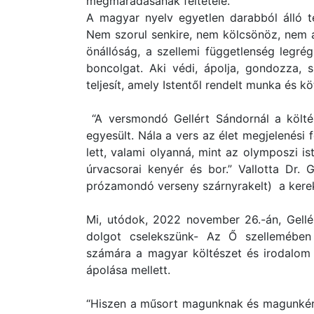
megmaradásának feltétele.
A magyar nyelv egyetlen darabból álló t
Nem szorul senkire, nem kölcsönöz, nem a
önállóság, a szellemi függetlenség legrég
boncolgat. Aki védi, ápolja, gondozza, 
teljesít, amely Istentől rendelt munka és 
“A versmondó Gellért Sándornál a költé
egyesült. Nála a vers az élet megjelenési
lett, valami olyanná, mint az olymposzi i
úrvacsorai kenyér és bor.” Vallotta Dr.
prózamondó verseny szárnyrakelt) a kerek
Mi, utódok, 2022 november 26.-án, Gellé
dolgot cselekszünk- Az Ő szellemében
számára a magyar költészet és irodalom 
ápolása mellett.
“Hiszen a műsort magunknak és magunkért 