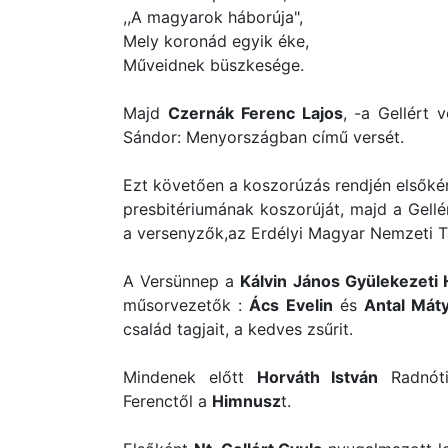
,,A magyarok háborúja",
Mely koronád egyik éke,
Műveidnek büszkesége.
Majd
Czernák Ferenc Lajos
, -a Gellért 
Sándor: Menyországban című versét.
Ezt követően a koszorúzás rendjén elsőké
presbitériumának koszorúját, majd a Gellér
a versenyzők,az Erdélyi Magyar Nemzeti T
A Versünnep a
Kálvin
János Gyülekezeti
műsorvezetők :
Ács Evelin
és
Antal Mát
család tagjait, a kedves zsűrit.
Mindenek előtt
Horváth István
Radnóti
Ferenctől a
Himnusz
t.