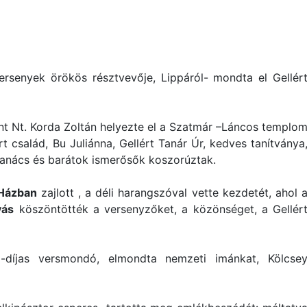
versenyek örökös résztvevője, Lippáról- mondta el Gellér
nt Nt. Korda Zoltán helyezte el a Szatmár –Láncos templo
t család, Bu Juliánna, Gellért Tanár Úr, kedves tanítványa
anács és barátok ismerősők koszorúztak.
 Házban
zajlott , a déli harangszóval vette kezdetét, ahol 
yás
köszöntötték a versenyzőket, a közönséget, a Gellér
-díjas versmondó, elmondta nemzeti imánkat, Kölcse