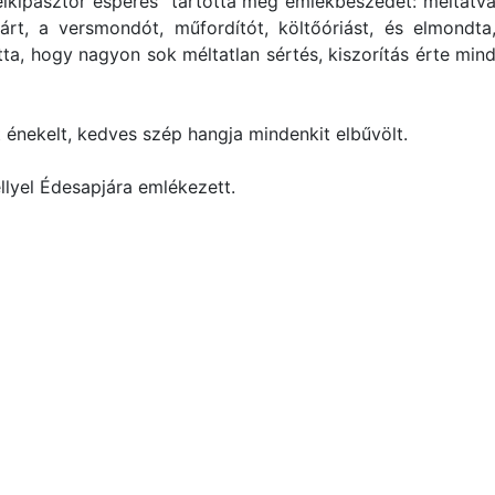
lkipásztor esperes tartotta meg emlékbeszédét: méltatv
rt, a versmondót, műfordítót, költőóriást, és elmondta
tta, hogy nagyon sok méltatlan sértés, kiszorítás érte min
 énekelt, kedves szép hangja mindenkit elbűvölt.
ellyel Édesapjára emlékezett.