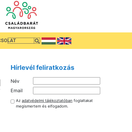
CSOLAT
Hírlevél feliratkozás
Név
r
Email
Az
adatvédelmi tájékoztatóban
foglaltakat
1
megismertem és elfogadom.
.