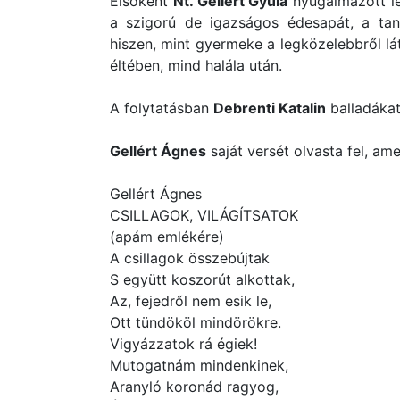
Elsőként
Nt. Gellért Gyula
nyugalmazott le
a szigorú de igazságos édesapát, a taná
hiszen, mint gyermeke a legközelebbről lá
éltében, mind halála után.
A folytatásban
Debrenti Katalin
balladákat
Gellért Ágnes
saját versét olvasta fel, am
Gellért Ágnes
CSILLAGOK, VILÁGÍTSATOK
(apám emlékére)
A csillagok összebújtak
S együtt koszorút alkottak,
Az, fejedről nem esik le,
Ott tündököl mindörökre.
Vigyázzatok rá égiek!
Mutogatnám mindenkinek,
Aranyló koronád ragyog,