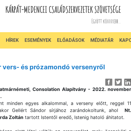
KÁRPÁT-MEDENCEI CSALÁDSZERVEZETEK SZÖVETSÉGE
Együtt könnyebb...
HÍREK
ESEMÉNYEK
ELŐADÁSOK
MÉDIATÁR
KAP
r vers- és prózamondó versenyről
atmárnémeti, Consolation Alapítvány - 2022. novembe
.
nt minden egyes alkalommal, a verseny előtt, reggel 1
akor Gellért Sándor sírjához zarándokoltunk, ahol
Nt
rda Zoltán
tartott Istentől eredő, Istenig hatoló áhitatot.