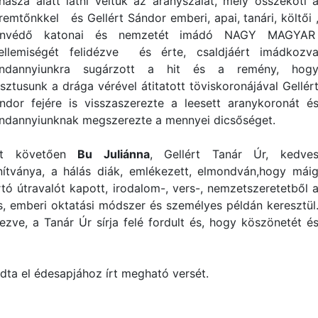
hásza alatt látni véltük az aranyszálat, mely összeköti 
remtőnkkel és Gellért Sándor emberi, apai, tanári, költői 
onvédő katonai és nemzetét imádó NAGY MAGYA
ellemiségét felidézve és érte, csaldjáért imádkozv
ndannyiunkra sugárzott a hit és a remény, hog
isztusunk a drága vérével átitatott töviskoronájával Gellér
ndor fejére is visszaszerezte a leesett aranykoronát é
ndannyiunknak megszerezte a mennyei dicsőséget.
zt követően
Bu Juliánna
, Gellért Tanár Úr, kedve
nítványa, a hálás diák, emlékezett, elmondván,hogy mái
rtó útravalót kapott, irodalom-, vers-, nemzetszeretetből 
, emberi oktatási módszer és személyes példán keresztül
ve, a Tanár Úr sírja felé fordult és, hogy köszönetét é
dta el édesapjához írt megható versét.