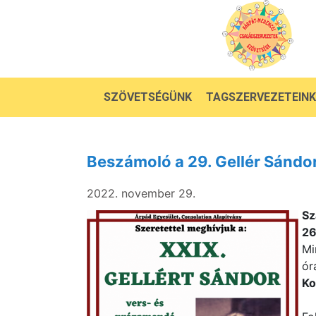
SZÖVETSÉGÜNK
TAGSZERVEZETEINK
Beszámoló a 29. Gellér Sándo
2022. november 29.
Sz
26
Mi
ór
Ko