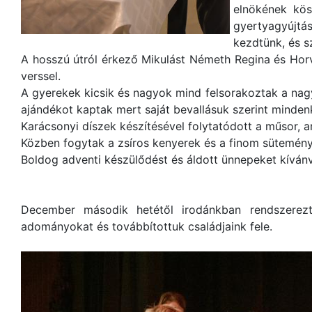
elnökének kös
gyertyagyújtá
kezdtünk, és sz
A hosszú útról érkező Mikulást Németh Regina és Hor
verssel.
A gyerekek kicsik és nagyok mind felsorakoztak a nag
ajándékot kaptak mert saját bevallásuk szerint mindenki
Karácsonyi díszek készítésével folytatódott a műsor, 
Közben fogytak a zsíros kenyerek és a finom sütemény
Boldog adventi készülődést és áldott ünnepeket kíván
December második hetétől irodánkban rendszerez
adományokat és továbbítottuk családjaink fele.