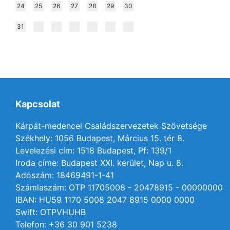
24
25
26
27
28
29
30
31
Kapcsolat
Kárpát-medencei Családszervezetek Szövetsége
Székhely: 1056 Budapest, Március 15. tér 8.
Levelezési cím: 1518 Budapest, Pf: 139/1
Iroda címe: Budapest XXI. kerület, Nap u. 8.
Adószám: 18469491-1-41
Számlaszám: OTP 11705008 - 20478915 - 00000000
IBAN: HU59 1170 5008 2047 8915 0000 0000
Swift: OTPVHUHB
Telefon: +36 30 901 5238