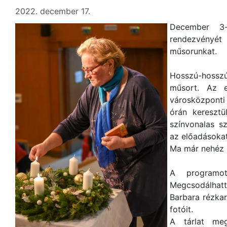
2022. december 17.
December 3-
rendezvény
műsorunkat.
Hosszú-hossz
műsort. Az e
városközpont
órán kereszt
színvonalas s
az előadásokat
Ma már nehéz 
A programot 
Megcsodálhattu
Barbara rézkar
fotóit.
A tárlat meg