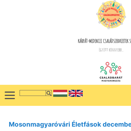
KÁRPÁT-MEDENCEI CSALÁDSZERVEZETEK S
Együtt könnyebb...
Mosonmagyaróvári Életfások decembe