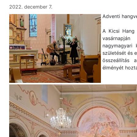
2022. december 7.
Adventi hangv
A Kicsi Hang 
vasárnapjá
nagymagyari 
születését és 
összeállítás 
élményét hozt