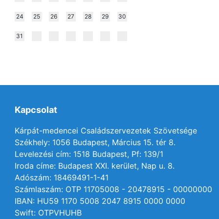
24
25
26
27
28
29
30
31
Kapcsolat
Kárpát-medencei Családszervezetek Szövetsége
Székhely: 1056 Budapest, Március 15. tér 8.
Levelezési cím: 1518 Budapest, Pf: 139/1
Iroda címe: Budapest XXI. kerület, Nap u. 8.
Adószám: 18469491-1-41
Számlaszám: OTP 11705008 - 20478915 - 00000000
IBAN: HU59 1170 5008 2047 8915 0000 0000
Swift: OTPVHUHB