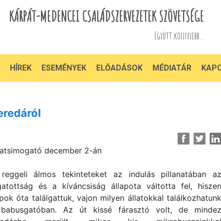
KÁRPÁT-MEDENCEI CSALÁDSZERVEZETEK SZÖVETSÉGE
Együtt könnyebb...
HÍREK
ESEMÉNYEK
ELŐADÁSOK
MÉDIATÁR
KAP
redáról
latsimogató december 2-án
reggeli álmos tekinteteket az indulás pillanatában a
gatottság és a kíváncsiság állapota váltotta fel, hisze
pok óta találgattuk, vajon milyen állatokkal találkozhatun
babusgatóban. Az út kissé fárasztó volt, de minde