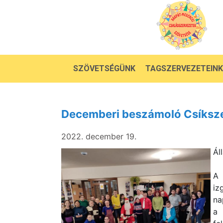
SZÖVETSÉGÜNK
TAGSZERVEZETEINK
Decemberi beszámoló Csíksze
2022. december 19.
Ál
A 
iz
na
a 