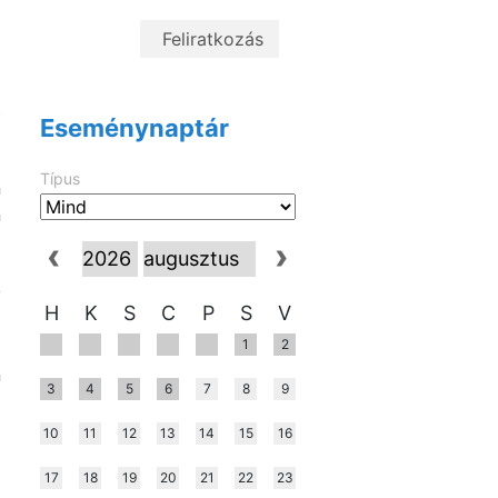
l
ő
t
Eseménynaptár
Típus
n
n
y
H
K
S
C
P
S
V
1
2
n
3
4
5
6
7
8
9
ó
10
11
12
13
14
15
16
17
18
19
20
21
22
23