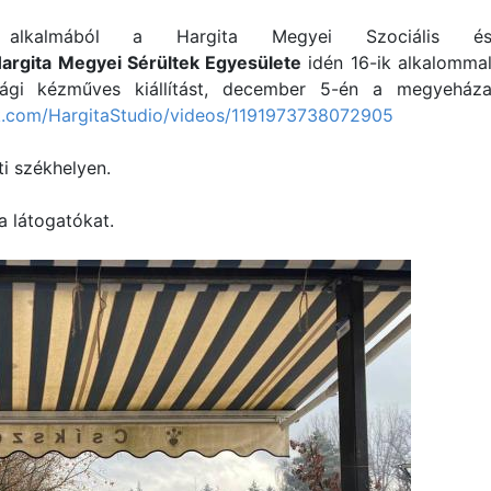
 alkalmából a Hargita Megyei Szociális é
argita Megyei Sérültek Egyesülete
idén 16-ik alkalomma
ági kézműves kiállítást, december 5-én a megyeház
k.com/HargitaStudio/videos/1191973738072905
ti székhelyen.
a látogatókat.