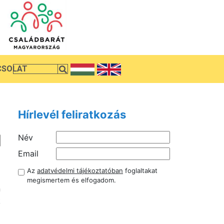
CSOLAT
Hírlevél feliratkozás
Név
Email
Az
adatvédelmi tájékoztatóban
foglaltakat
z
megismertem és elfogadom.
n
k
z