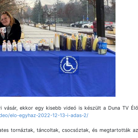
i vásár, ekkor egy kisebb videó is készült a Duna TV Él
video/elo-egyhaz-2022-12-13-i-adas-2/
ates tornáztak, táncoltak, csocsóztak, és megtartották a