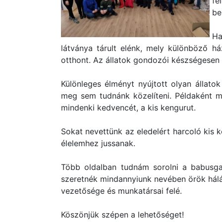
f
be
Ha
látványa tárult elénk, mely különböző há
otthont. Az állatok gondozói készségesen s
Különleges élményt nyújtott olyan állat
meg sem tudnánk közelíteni. Példaként m
mindenki kedvencét, a kis kengurut.
Sokat nevettünk az eledelért harcoló kis 
élelemhez jussanak.
Több oldalban tudnám sorolni a babusga
szeretnék mindannyiunk nevében örök hálá
vezetősége és munkatársai felé.
Köszönjük szépen a lehetőséget!