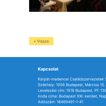
« Vissza
Kapcsolat
Kárpát-medencei Családszervezetek
Székhely: 1056 Budapest, Március 15. 
Levelezési cím: 1518 Budapest, Pf: 13
Iroda címe: Budapest XXI. kerület, Nap
Adószám: 18469491-1-41