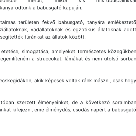
eledésbe merült, mikor kis mikrobuszainkka
kanyarodtunk a babusgató kapuján.
talmas területen fekvő babusgató, tanyára emlékeztet
ziállatoknak, vadállatoknak és egzotikus állatoknak adot
egítették túránkat az állatok között.
ok etetése, simogatása, amelyeket természetes közegükbe
egemlíteném a struccokat, lámákat és nem utolsó sorba
kecskegidákon, akik képesek voltak ránk mászni, csak hog
tóban szerzett élményeinket, de a következő soraimba
nkat kifejezni, eme élménydús, csodás napért a babusgat