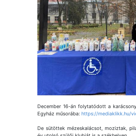
December 16-án folytatódott a karácsony
Egyház műsorába:
https://mediaklikk.hu/
De sütöttek mézeskalácsot, moziztak, pil
év utolsó szülői klubját is a székhelyen.