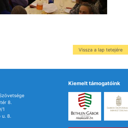
Vissza a lap tetejére
Kiemelt támogatóink
 Szövetsége
tér 8.
9/1
 u. 8.