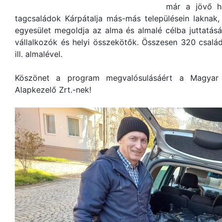
már a jövő hé
tagcsaládok Kárpátalja más-más településein laknak, 
egyesület megoldja az alma és almalé célba juttatásá
vállalkozók és helyi összekötők. Összesen 320 csalá
ill. almalével.
Köszönet a program megvalósulásáért a Magyar
Alapkezelő Zrt.-nek!