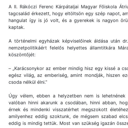
A II. Rákóczi Ferenc Kárpátaljai Magyar Főiskola Át
tagcsalád érkezett, hogy eltöltsön egy szép napot, amit
hangulat így is jó volt, és a gyerekek is nagyon ör
kaptak.
A történelmi egyházak képviselőinek áldása után dr.
nemzetpolitikáért felelős helyettes államtitkára Má
köszöntőjét:
– „Karácsonykor az ember mindig hisz egy kissé a c
egész világ, az emberiség, amint mondják, hiszen e
csoda nélkül élni.”
Úgy vélem, ebben a helyzetben nem is lehetnének 
valóban hinni akarunk a csodában, hinni abban, h
érnek és mindenki visszatérhet megszokott életéhez
amilyenhez eddig szoktunk, de mégsem szabad elcsü
eddig is mindig tettük. Most van szükség igazán össze