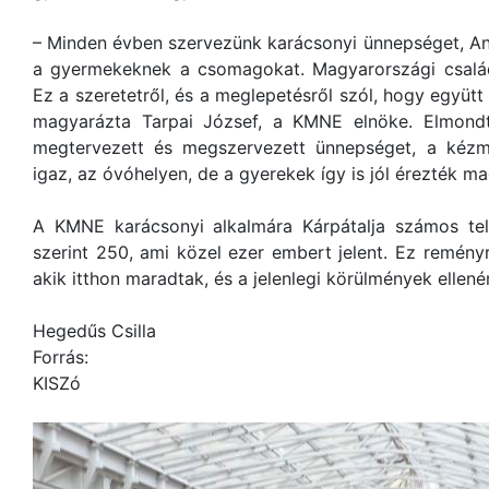
– Minden évben szervezünk karácsonyi ünnepséget, An
a gyermekeknek a csomagokat. Magyarországi családo
Ez a szeretetről, és a meglepetésről szól, hogy együt
magyarázta Tarpai József, a KMNE elnöke. Elmondt
megtervezett és megszervezett ünnepséget, a kézm
igaz, az óvóhelyen, de a gyerekek így is jól érezték m
A KMNE karácsonyi alkalmára Kárpátalja számos tel
szerint 250, ami közel ezer embert jelent. Ez remén
akik itthon maradtak, és a jelenlegi körülmények ellené
Hegedűs Csilla
Forrás:
KISZó