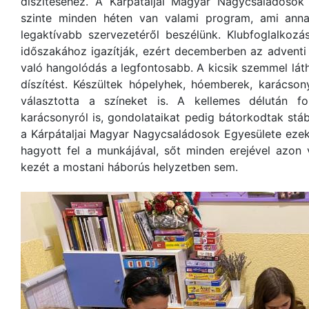
díszítéséhez. A Kárpátaljai Magyar Nagycsaládosok 
szinte minden héten van valami program, ami ann
legaktívabb szervezetéről beszélünk. Klubfoglalkozá
időszakához igazítják, ezért decemberben az adventi
való hangolódás a legfontosabb. A kicsik szemmel lá
díszítést. Készültek hópelyhek, hóemberek, karácsony
választotta a színeket is. A kellemes délután f
karácsonyról is, gondolataikat pedig bátorkodtak stáb
a Kárpátaljai Magyar Nagycsaládosok Egyesülete eze
hagyott fel a munkájával, sőt minden erejével azon
kezét a mostani háborús helyzetben sem.