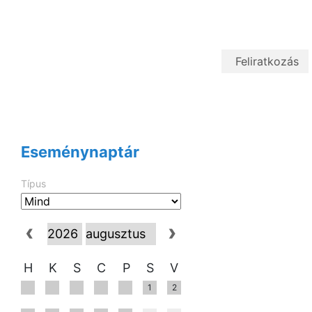
Eseménynaptár
Típus
H
K
S
C
P
S
V
1
2