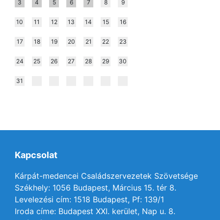
3
4
5
6
7
8
9
10
11
12
13
14
15
16
17
18
19
20
21
22
23
24
25
26
27
28
29
30
31
Kapcsolat
Kárpát-medencei Családszervezetek Szövetsége
Székhely: 1056 Budapest, Március 15. tér 8.
Levelezési cím: 1518 Budapest, Pf: 139/1
Iroda címe: Budapest XXI. kerület, Nap u. 8.