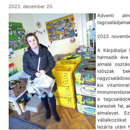
2022. december 20.
Adventi a
tagcsaládjaina
2022. novembe
A Kárpátaljai
harmadik éve
almalé osztás
időszak be
nagycsaládoso
kis vitaminna
immunrendszeré
a tagcsaládok
kerestek fel, 
almalevet. E
vállalkozókat
lezárta utáni 