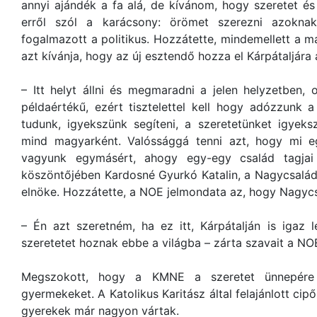
annyi ajándék a fa alá, de kívánom, hogy szeretet é
erről szól a karácsony: örömet szerezni azoknak
fogalmazott a politikus. Hozzátette, mindemellett a 
azt kívánja, hogy az új esztendő hozza el Kárpátaljára 
– Itt helyt állni és megmaradni a jelen helyzetben,
példaértékű, ezért tisztelettel kell hogy adózzunk 
tudunk, igyekszünk segíteni, a szeretetünket igyek
mind magyarként. Valóssággá tenni azt, hogy mi e
vagyunk egymásért, ahogy egy-egy család tagjai 
köszöntőjében Kardosné Gyurkó Katalin, a Nagycsalá
elnöke. Hozzátette, a NOE jelmondata az, hogy Nagycsa
– Én azt szeretném, ha ez itt, Kárpátalján is igaz
szeretetet hoznak ebbe a világba – zárta szavait a NO
Megszokott, hogy a KMNE a szeretet ünnepére
gyermekeket. A Katolikus Karitász által felajánlott ci
gyerekek már nagyon vártak.