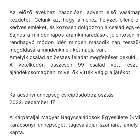
Az előző évekhez hasonlóan, advent első vasárnap
kezdetét. Célunk az, hogy a nehéz helyzet ellenére
kedves emléket, és közösen dolgozzon a család egy-e
Sajnos a mindennapos áramkimaradások jelentősen me
rendhagyó módon idén minden második nap tesszük 
megoldására mindenkinek két napja van.
Amelyik család az összes feladat megfejtését beküldi,
A vetélkedőn összesen 99 család vett részt
ajándékcsomagban, mivel ők vitték végig a játékot:
Karácsonyi ünnepség és cipősdoboz osztás
2022. december 17.
A Kárpátaljai Magyar Nagycsaládosok Egyesülete (KMN
karácsonyi ünnepséget tagcsaládjai számára, amely 
kapta.