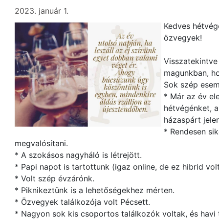
2023. január 1.
Kedves hétvégé
özvegyek!
Visszatekintve
magunkban, ho
Sok szép esem
* Már az év el
hétvégénket, a
házaspárt jele
* Rendesen sike
megvalósítani.
* A szokásos nagyháló is létrejött.
* Papi napot is tartottunk (igaz online, de ez hibrid vo
* Volt szép évzárónk.
* Piknikeztünk is a lehetőségekhez mérten.
* Özvegyek találkozója volt Pécsett.
* Nagyon sok kis csoportos találkozók voltak, és havi t