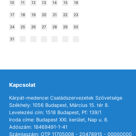
10
11
12
13
14
15
16
17
18
19
20
21
22
23
24
25
26
27
28
29
30
31
Kapcsolat
Kárpát-medencei Családszervezetek Szövetsége
Székhely: 1056 Budapest, Március 15. tér 8.
Levelezési cím: 1518 Budapest, Pf: 139/1
Iroda címe: Budapest XXI. kerület, Nap u. 8.
Adószám: 18469491-1-41
Számlaszám: OTP 11705008 - 20478915 - 00000000