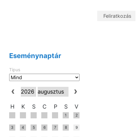
Eseménynaptár
Típus
H
K
S
C
P
S
V
1
2
3
4
5
6
7
8
9