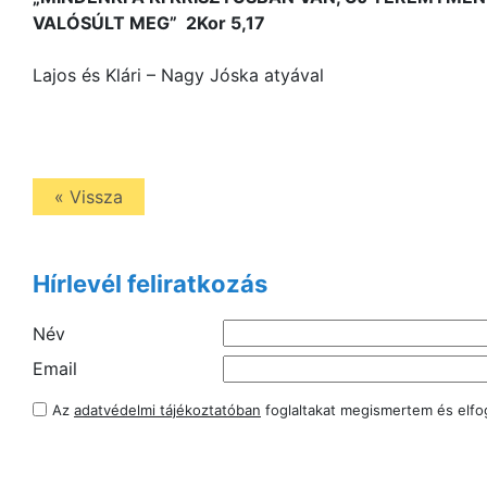
VALÓSÚLT MEG” 2Kor 5,17
Lajos és Klári – Nagy Jóska atyával
« Vissza
Hírlevél feliratkozás
Név
Email
Az
adatvédelmi tájékoztatóban
foglaltakat megismertem és elf