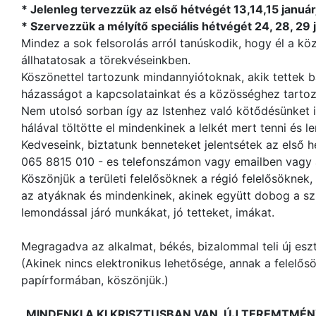
* Jelenleg tervezzük az első hétvégét 13,14,15 január
* Szervezzük a mélyítő speciális hétvégét 24, 28, 29 
Mindez a sok felsorolás arról tanúskodik, hogy él a 
állhatatosak a törekvéseinkben.
Köszönettel tartozunk mindannyiótoknak, akik tettek b
házasságot a kapcsolatainkat és a közösséghez tartoz
Nem utolsó sorban így az Istenhez való kötődésünket 
hálával töltötte el mindenkinek a lelkét mert tenni és l
Kedveseink, biztatunk benneteket jelentsétek az első 
065 8815 010 - es telefonszámon vagy emailben vagy 
Köszönjük a területi felelősöknek a régió felelősöknek,
az atyáknak és mindenkinek, akinek együtt dobog a sz
lemondással járó munkákat, jó tetteket, imákat.
Megragadva az alkalmat, békés, bizalommal teli új es
(Akinek nincs elektronikus lehetősége, annak a felelősö
papírformában, köszönjük.)
„MINDENKI A KI KRISZTUSBAN VAN, ÚJ TEREMTMÉN