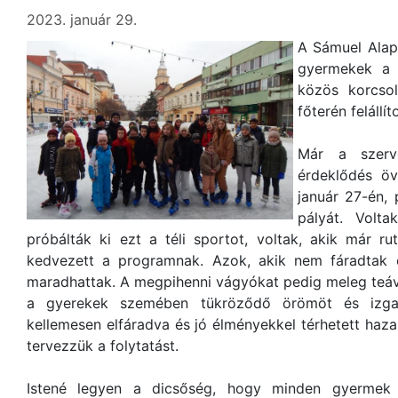
2023. január 29.
A Sámuel Alap
gyermekek a 
közös korcsol
főterén felállí
Már a szerve
érdeklődés ö
január 27-én, 
pályát. Volta
próbálták ki ezt a téli sportot, voltak, akik már r
kedvezett a programnak. Azok, akik nem fáradtak el
maradhattak. A megpihenni vágyókat pedig meleg teával
a gyerekek szemében tükröződő örömöt és izga
kellemesen elfáradva és jó élményekkel térhetett haz
tervezzük a folytatást.
Istené legyen a dicsőség, hogy minden gyermek 