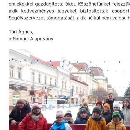
emlékekkel gazdagította őket. Köszönetünket fejezzü
akik kedvezményes jegyeket biztosítottak csopor
Segélyszervezet támogatását, akik nélkül nem valósul
Túri Ágnes,
a Sámuel Alapítvány