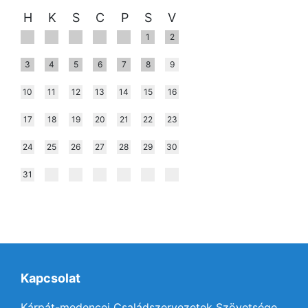
H
K
S
C
P
S
V
1
2
3
4
5
6
7
8
9
10
11
12
13
14
15
16
17
18
19
20
21
22
23
24
25
26
27
28
29
30
31
Kapcsolat
Kárpát-medencei Családszervezetek Szövetsége