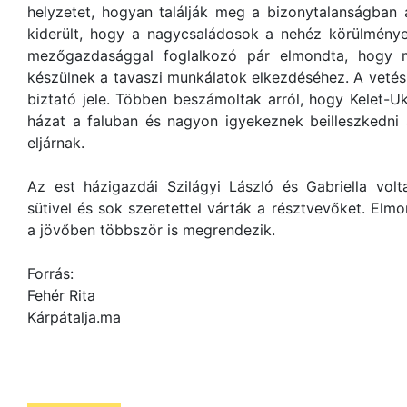
helyzetet, hogyan találják meg a bizonytalanságban 
kiderült, hogy a nagycsaládosok a nehéz körülménye
mezőgazdasággal foglalkozó pár elmondta, hogy 
készülnek a tavaszi munkálatok elkezdéséhez. A veté
biztató jele. Többen beszámoltak arról, hogy Kelet-U
házat a faluban és nagyon igyekeznek beilleszkedni 
eljárnak.
Az est házigazdái Szilágyi László és Gabriella volt
sütivel és sok szeretettel várták a résztvevőket. Elm
a jövőben többször is megrendezik.
Forrás:
Fehér Rita
Kárpátalja.ma