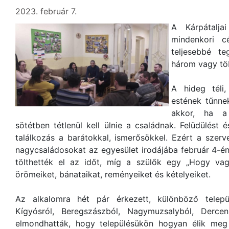
2023. február 7.
A Kárpátalja
mindenkori c
teljesebbé t
három vagy töb
A hideg téli
estének tűnnek
akkor, ha a
sötétben tétlenül kell ülnie a családnak. Felüdülést 
találkozás a barátokkal, ismerősökkel. Ezért a szer
nagycsaládosokat az egyesület irodájába február 4-én,
tölthették el az időt, míg a szülők egy „Hogy va
örömeiket, bánataikat, reményeiket és kételyeiket.
Az alkalomra hét pár érkezett, különböző települ
Kígyósról, Beregszászból, Nagymuzsalyból, Derc
elmondhatták, hogy településükön hogyan élik me