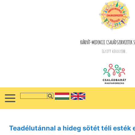
KÁRPÁT-MEDENCEI CSALÁDSZERVEZETEK S
Együtt könnyebb...
Teadélutánnal a hideg sötét téli esték 