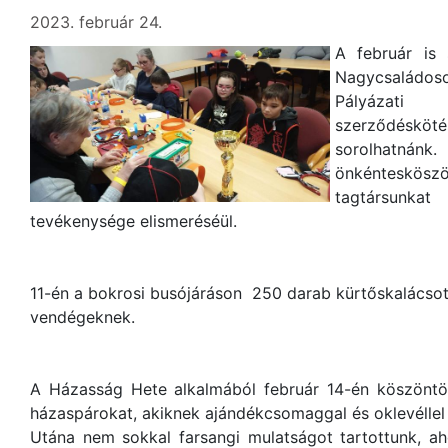
2023. február 24.
A február is
Nagycsaládo
Pályázati 
szerződésk
sorolhatnánk
önkéntesköszö
tagtársunk
tevékenysége elismeréséül.
11-én a bokrosi busójáráson 250 darab kürtőskalácsot
vendégeknek.
A Házasság Hete alkalmából február 14-én köszöntöt
házaspárokat, akiknek ajándékcsomaggal és oklevélle
Utána nem sokkal farsangi mulatságot tartottunk, ah