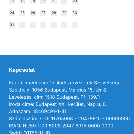
17
18
19
20
21
22
23
24
25
26
27
28
29
30
31
Kapcsolat
Kárpát-medencei Családszervezetek Szövetsége
Székhely: 1056 Budapest, Március 15. tér 8.
Levelezési cím: 1518 Budapest, Pf: 139/1
Iroda címe: Budapest XXI. kerület, Nap u. 8.
Adószám: 18469491-1-41
Számlaszám: OTP 11705008 - 20478915 - 00000000
IBAN: HU59 1170 5008 2047 8915 0000 0000
Swift: OTPVHUHB