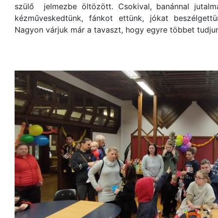
szülő jelmezbe öltözött. Csokival, banánnal jutalm
kézműveskedtünk, fánkot ettünk, jókat beszélgett
Nagyon várjuk már a tavaszt, hogy egyre többet tudjun