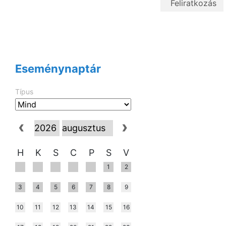
Eseménynaptár
Típus
H
K
S
C
P
S
V
1
2
3
4
5
6
7
8
9
10
11
12
13
14
15
16