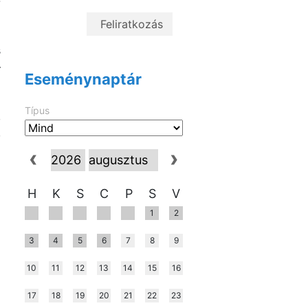
-
s
–
Eseménynaptár
Típus
,
,
H
K
S
C
P
S
V
1
2
3
4
5
6
7
8
9
10
11
12
13
14
15
16
17
18
19
20
21
22
23