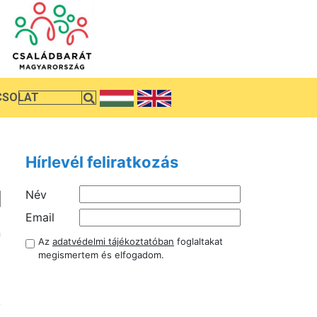
CSOLAT
Hírlevél feliratkozás
Név
)
Email
n
Az
adatvédelmi tájékoztatóban
foglaltakat
megismertem és elfogadom.
ő
k