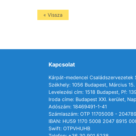
« Vissza
Kapcsolat
Kárpát-medencei Családszervezetek
Székhely: 1056 Budapest, Március 15. 
Levelezési cím: 1518 Budapest, Pf: 13
Iroda címe: Budapest XXI. kerület, Nap
Adószám: 18469491-1-41
Számlaszám: OTP 11705008 - 20478
IBAN: HU59 1170 5008 2047 8915 00
Swift: OTPVHUHB
Telefon: +36 30 901 5238