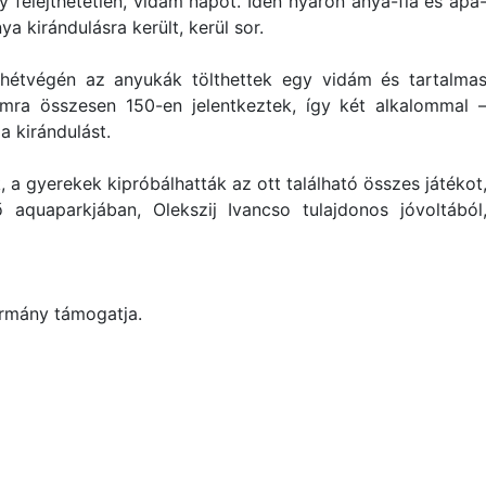
y felejthetetlen, vidám napot. Idén nyáron anya-fia és apa
nya kirándulásra került, kerül sor.
hétvégén az anyukák tölthettek egy vidám és tartalma
amra összesen 150-en jelentkeztek, így két alkalommal 
 kirándulást.
, a gyerekek kipróbálhatták az ott található összes játékot
aquaparkjában, Olekszij Ivancso tulajdonos jóvoltából
rmány támogatja.