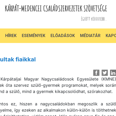
KÁRPÁT-MEDENCEI CSALÁDSZERVEZETEK SZÖVETSÉGE
Együtt könnyebb...
HÍREK
ESEMÉNYEK
ELŐADÁSOK
MÉDIATÁR
KAP
ltak fiaikkal
Kárpátaljai Magyar Nagycsaládosok Egyesülete (KMNE
ek óta szervez szülő-gyermek programokat, melyek sorá
nd a szülő, mind a gyermek kikapcsolódhat, szórakozhat.
ntos ez, hiszen a nagycsaládokban megoszlik a szül
gyelme, így ezeken az alkalmakon külön-külön is tölthetne