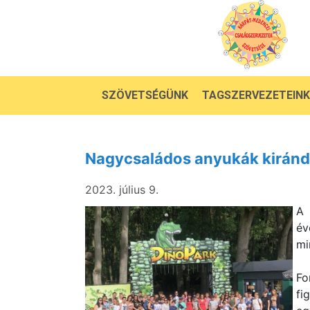
SZÖVETSÉGÜNK
TAGSZERVEZETEINK
Nagycsaládos anyukák kirándu
2023. július 9.
A 
év
mi
Fo
fi