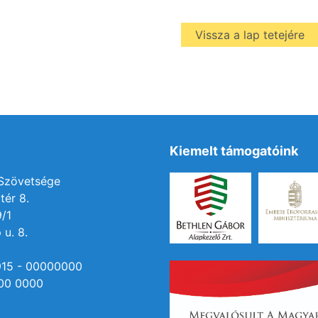
Vissza a lap tetejére
Kiemelt támogatóink
 Szövetsége
tér 8.
9/1
 u. 8.
915 - 00000000
00 0000