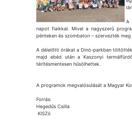
eg
lá
A 
napot fiaikkal. Mivel a nagyszerű progr
pénteken és szombaton – szervezték meg a
A délelőtti órákat a Dinó-parkban töltötték
majd ebéd után a Kaszonyi termálfürdő 
térítésmentesen hűsölhettek.
A programok megvalósulását a Magyar Ko
Forrás:
Hegedűs Csilla
KISZó