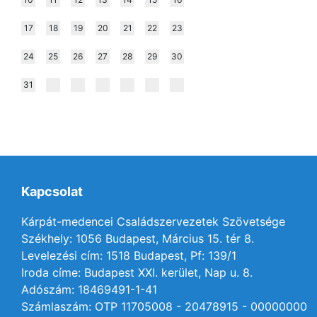
17
18
19
20
21
22
23
24
25
26
27
28
29
30
31
Kapcsolat
Kárpát-medencei Családszervezetek Szövetsége
Székhely: 1056 Budapest, Március 15. tér 8.
Levelezési cím: 1518 Budapest, Pf: 139/1
Iroda címe: Budapest XXI. kerület, Nap u. 8.
Adószám: 18469491-1-41
Számlaszám: OTP 11705008 - 20478915 - 00000000