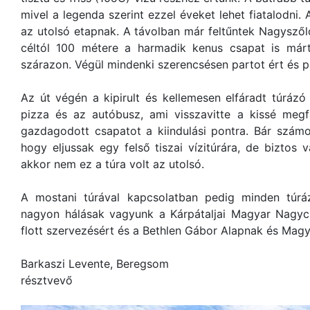
mivel a legenda szerint ezzel éveket lehet fiatalodni.
az utolsó etapnak. A távolban már feltűntek Nagyszől
céltól 100 métere a harmadik kenus csapat is már
szárazon. Végül mindenki szerencsésen partot ért és par
Az út végén a kipirult és kellemesen elfáradt túráz
pizza és az autóbusz, ami visszavitte a kissé megfá
gazdagodott csapatot a kiindulási pontra. Bár számo
hogy eljussak egy felső tiszai vízitúrára, de biztos
akkor nem ez a túra volt az utolsó.
A mostani túrával kapcsolatban pedig minden túr
nagyon hálásak vagyunk a Kárpátaljai Magyar Nagyc
flott szervezésért és a Bethlen Gábor Alapnak és Mag
Barkaszi Levente, Beregsom
résztvevő