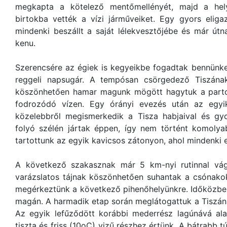
megkapta a kötelező mentőmellényét, majd a hel
birtokba vették a vízi járműveiket. Egy gyors eliga
mindenki beszállt a saját lélekvesztőjébe és már út
kenu.
Szerencsére az égiek is kegyeikbe fogadtak bennünke
reggeli napsugár. A tempósan csörgedező Tiszán
köszönhetően hamar magunk mögött hagytuk a partot
fodrozódó vízen. Egy órányi evezés után az egyi
közelebbről megismerkedik a Tisza habjaival és g
folyó szélén jártak éppen, így nem történt komoly
tartottunk az egyik kavicsos zátonyon, ahol mindenki e
A következő szakasznak már 5 km-nyi rutinnal vág
varázslatos tájnak köszönhetően suhantak a csónako
megérkeztünk a következő pihenőhelyünkre. Időközben 
magán. A harmadik etap során meglátogattuk a Tiszán
Az egyik lefűződött korábbi mederrész lagúnává ala
tiszta és friss (10oC) vizű részhez értünk. A bátrabb