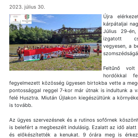
2023. július 30.
Újra elérkez
kárpátaljai na
Július 29-én
izgatott cs
vegyesen, a b
szomszédságá
Feltűnő volt
hordókkal fe
fegyelmezett közösség ügyesen birtokba vette a meg
pontossággal reggel 7-kor már útnak is indultunk a vá
felé Husztra. Miután Újlakon kiegészültünk a környéke
is tovább.
Az ügyes szervezésnek és a rutinos sofőrnek köszö
is belefért a megbeszélt indulásig. Ezalatt az idő alat
és előkészítették a kenukat. 9 órára meg is érkezt