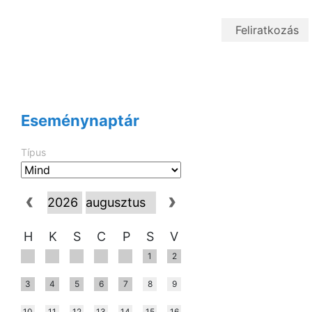
Eseménynaptár
Típus
H
K
S
C
P
S
V
1
2
3
4
5
6
7
8
9
10
11
12
13
14
15
16