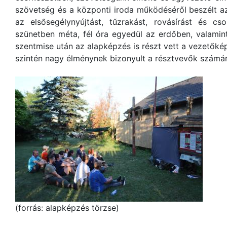
szövetség és a központi iroda működéséről beszélt a
az elsősegélynyújtást, tűzrakást, rovásírást és 
szünetben méta, fél óra egyedül az erdőben, valamint 
szentmise után az alapképzés is részt vett a vezetők
szintén nagy élménynek bizonyult a résztvevők számá
(forrás: alapképzés törzse)