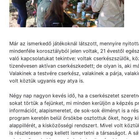
Már az ismerkedő játékoknál látszott, mennyire nyitott
mindenféle korosztályból jelen voltak, 21 évestől egés
való kapcsolatukat tekintve: voltak cserkészszülők, kö
tizenévesen aktívan cserkészkedett; de olyan is, aki má
Valakinek a testvére cserkész, valakinek a párja, valak
volt köztük ugyanis egy atya is.
Négy nap nagyon kevés idő, ha a cserkészetet szeretn
sokat törtük a fejünket, mi minden kerüljön a képzés
információt, alapismeretet, de sok-sok élményt is a ré
program keretén belül őrsökbe osztottuk őket, hogy k
alappillérét, a kisközösségi rendszert. Mivel volt közt
is részletesen meg kellett ismertetni a társaságot. A 