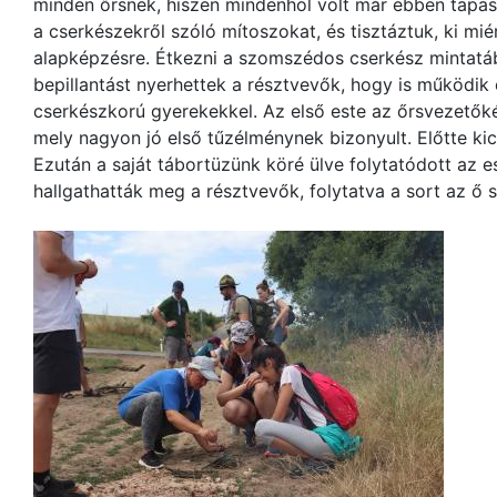
minden őrsnek, hiszen mindenhol volt már ebben tapas
a cserkészekről szóló mítoszokat, és tisztáztuk, ki miér
alapképzésre. Étkezni a szomszédos cserkész mintatábo
bepillantást nyerhettek a résztvevők, hogy is működik 
cserkészkorú gyerekekkel. Az első este az őrsvezetők
mely nagyon jó első tűzélménynek bizonyult. Előtte kic
Ezután a saját tábortüzünk köré ülve folytatódott az es
hallgathatták meg a résztvevők, folytatva a sort az ő s