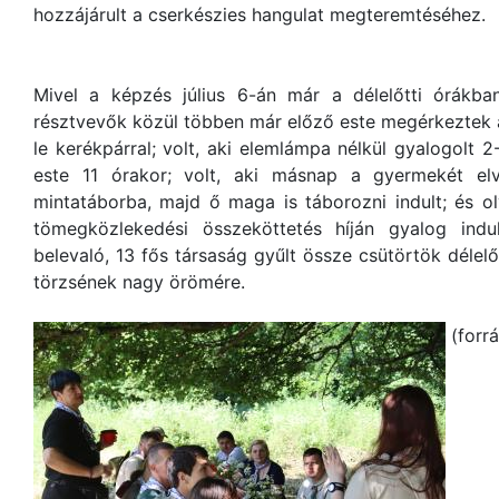
hozzájárult a cserkészies hangulat megteremtéséhez.
Mivel a képzés július 6-án már a délelőtti órákban
résztvevők közül többen már előző este megérkeztek a 
le kerékpárral; volt, aki elemlámpa nélkül gyalogolt 
este 11 órakor; volt, aki másnap a gyermekét elv
mintatáborba, majd ő maga is táborozni indult; és oly
tömegközlekedési összeköttetés híján gyalog ind
belevaló, 13 fős társaság gyűlt össze csütörtök délel
törzsének nagy örömére.
(forr