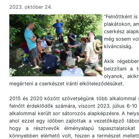
2023. október 24.
“Felnőttként is
plakátokon, am
cserkész alapk
még sosem vol
kíváncsiság.
Akik régebben
beizzítani a t
olyanok, akik
megérteni a cserkészet iránti elköteleződésüket.
2015 és 2020 között szövetségünk több alkalommal sz
felnőtt érdeklődők számára, viszont 2023. július 6-10 
alkalommal került sor sátorozós alapképzésre. A helysz
ahol ezzel egy időben zajlottak a vezetőképző tábor
hogy a résztvevők élményalapú tapasztalatokat 
könnyebben elérhető volt, hiszen a természet mellet