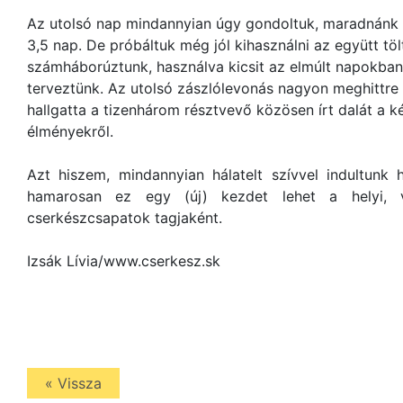
Az utolsó nap mindannyian úgy gondoltuk, maradnánk 
3,5 nap. De próbáltuk még jól kihasználni az együtt tö
számháborúztunk, használva kicsit az elmúlt napokban sz
terveztünk. Az utolsó zászlólevonás nagyon meghittre
hallgatta a tizenhárom résztvevő közösen írt dalát a ké
élményekről.
Azt hiszem, mindannyian hálatelt szívvel indultunk
hamarosan ez egy (új) kezdet lehet a helyi, 
cserkészcsapatok tagjaként.
Izsák Lívia/www.cserkesz.sk
« Vissza