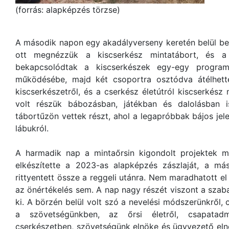
(forrás: alapképzés törzse)
A második napon egy akadályverseny keretén belül be
ott megnézzük a kiscserkész mintatábort, és a
bekapcsolódtak a kiscserkészek egy-egy program
működésébe, majd két csoportra osztódva átélhette
kiscserkészetről, és a cserkész életútról kiscserkész
volt részük bábozásban, játékban és dalolásban 
tábortűzön vettek részt, ahol a legapróbbak bájos jele
lábukról.
A harmadik nap a mintaőrsin kigondolt projektek me
elkészítette a 2023-as alapképzés zászlaját, a más
rittyentett össze a reggeli utánra. Nem maradhatott el a
az önértékelés sem. A nap nagy részét viszont a szaba
ki. A börzén belül volt szó a nevelési módszerünkről,
a szövetségünkben, az őrsi életről, csapatadmi
cserkészetben, szövetségünk elnöke és ügyvezető elnök