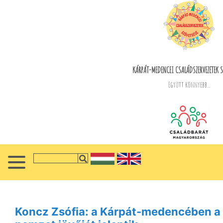
KÁRPÁT-MEDENCEI CSALÁDSZERVEZETEK S
Együtt könnyebb...
Koncz Zsófia: a Kárpát-medencében a