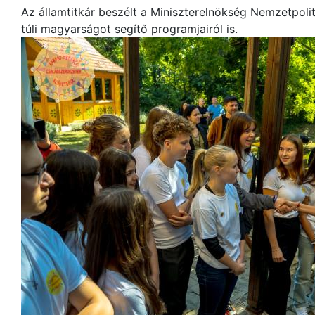
Az államtitkár beszélt a Miniszterelnökség Nemzetpolit
túli magyarságot segítő programjairól is.