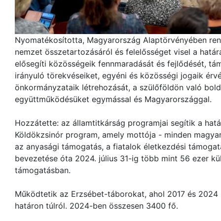
Nyomatékosította, Magyarország Alaptörvényében ren
nemzet összetartozásáról és felelősséget visel a határ
elősegíti közösségeik fennmaradását és fejlődését, 
irányuló törekvéseiket, egyéni és közösségi jogaik érv
önkormányzataik létrehozását, a szülőföldön való bold
együttműködésüket egymással és Magyarországgal.
Hozzátette: az államtitkárság programjai segítik a hat
Köldökzsinór program, amely mottója - minden magyar
az anyasági támogatás, a fiatalok életkezdési támoga
bevezetése óta 2024. július 31-ig több mint 56 ezer kü
támogatásban.
Működtetik az Erzsébet-táborokat, ahol 2017 és 2024 k
határon túlról. 2024-ben összesen 3400 fő.