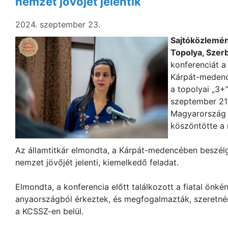
nemzet jövőjét jelentik
2024. szeptember 23.
Sajtóközlemé
Topolya, Szerb
konferenciát a
Kárpát-medenc
a topolyai „3
szeptember 21-
Magyarország c
köszöntötte a
Az államtitkár elmondta, a Kárpát-medencében beszélg
nemzet jövőjét jelenti, kiemelkedő feladat.
Elmondta, a konferencia előtt találkozott a fiatal önkén
anyaországból érkeztek, és megfogalmazták, szeretnéne
a KCSSZ-en belül.