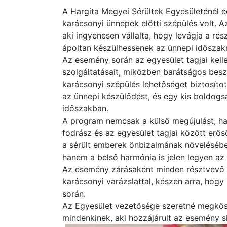
A Hargita Megyei Sérültek Egyesületénél e
karácsonyi ünnepek előtti szépülés volt. A
aki ingyenesen vállalta, hogy levágja a rés
ápoltan készülhessenek az ünnepi időszak
Az esemény során az egyesület tagjai kel
szolgáltatásait, miközben barátságos besz
karácsonyi szépülés lehetőséget biztosítot
az ünnepi készülődést, és egy kis boldog
időszakban.
A program nemcsak a külső megújulást, ha
fodrász és az egyesület tagjai között erő
a sérült emberek önbizalmának növelésében
hanem a belső harmónia is jelen legyen az
Az esemény zárásaként minden résztvevő bo
karácsonyi varázslattal, készen arra, hog
során.
Az Egyesület vezetősége szeretné megkösz
mindenkinek, aki hozzájárult az esemény s