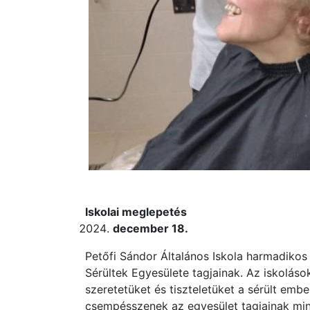
Iskolai meglepetés
december 18.
Petőfi Sándor Általános Iskola harmadikos
Sérültek Egyesülete tagjainak. Az iskolás
szeretetüket és tiszteletüket a sérült emb
csempésszenek az egyesület tagjainak min