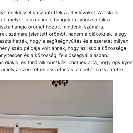
vő énekléssel köszöntötték a jelenlévőket. Az iskolai
t, melyek igazi ünnepi hangulatot varázsoltak a
 tiszta hangja örömet hozott mindenki számára.
ek számára jelentett örömöt, hanem a diákoknak is egy
asztalhatták, hogy a segítségnyújtás és a szeretet milyen
mény szép példája volt annak, hogy az iskola közössége
enyítésben és a közösségi felelősségvállalásban.
s diákjai és tanáraik büszkék lehetnek arra, hogy egy ilyen
amely a szeretet és összetartás üzenetét közvetítette