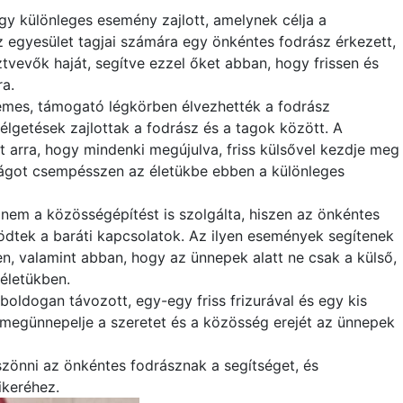
gy különleges esemény zajlott, amelynek célja a
z egyesület tagjai számára egy önkéntes fodrász érkezett,
ztvevők haját, segítve ezzel őket abban, hogy frissen és
ra.
lemes, támogató légkörben élvezhették a fodrász
élgetések zajlottak a fodrász és a tagok között. A
t arra, hogy mindenki megújulva, friss külsővel kezdje meg
ságot csempésszen az életükbe ebben a különleges
nem a közösségépítést is szolgálta, hiszen az önkéntes
södtek a baráti kapcsolatok. Az ilyen események segítenek
, valamint abban, hogy az ünnepek alatt ne csak a külső,
 életükben.
ldogan távozott, egy-egy friss frizurával és egy kis
y megünnepelje a szeretet és a közösség erejét az ünnepek
önni az önkéntes fodrásznak a segítséget, és
ikeréhez.