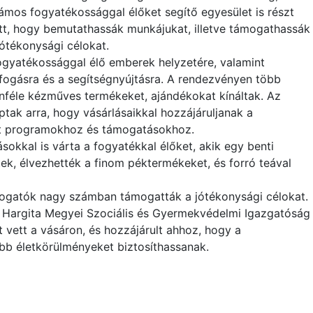
ámos fogyatékossággal élőket segítő egyesület is részt
tt, hogy bemutathassák munkájukat, illetve támogathassák
jótékonysági célokat.
 fogyatékossággal élő emberek helyzetére, valamint
fogásra és a segítségnyújtásra. A rendezvényen több
önféle kézműves termékeket, ajándékokat kínáltak. Az
tak arra, hogy vásárlásaikkal hozzájáruljanak a
tt programokhoz és támogatásokhoz.
sokkal is várta a fogyatékkal élőket, akik egy benti
tek, élvezhették a finom péktermékeket, és forró teával
látogatók nagy számban támogatták a jótékonysági célokat.
a Hargita Megyei Szociális és Gyermekvédelmi Igazgatóság
 vett a vásáron, és hozzájárult ahhoz, hogy a
b életkörülményeket biztosíthassanak.