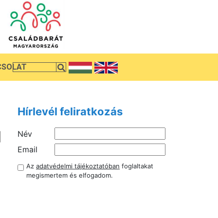
CSOLAT
Hírlevél feliratkozás
Név
Email
Az
adatvédelmi tájékoztatóban
foglaltakat
megismertem és elfogadom.
a