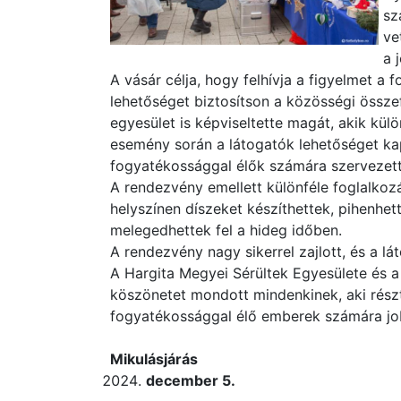
sz
ve
a 
A vásár célja, hogy felhívja a figyelmet a
lehetőséget biztosítson a közösségi össze
egyesület is képviseltette magát, akik kül
esemény során a látogatók lehetőséget kap
fogyatékossággal élők számára szerveze
A rendezvény emellett különféle foglalkozá
helyszínen díszeket készíthettek, pihenhet
melegedhettek fel a hideg időben.
A rendezvény nagy sikerrel zajlott, és a 
A Hargita Megyei Sérültek Egyesülete és 
köszönetet mondott mindenkinek, aki részt
fogyatékossággal élő emberek számára job
Mikulásjárás
december 5.