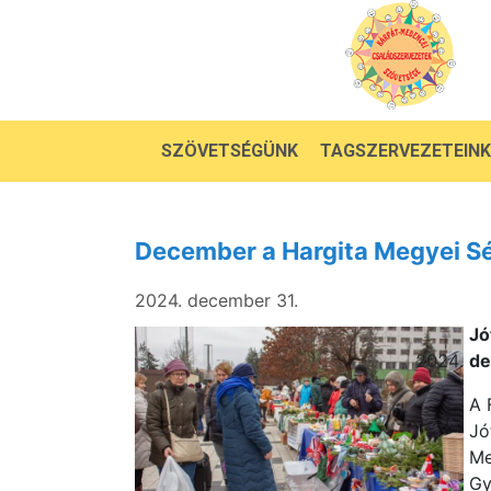
SZÖVETSÉGÜNK
TAGSZERVEZETEINK
December a Hargita Megyei Sé
2024. december 31.
Jó
de
A 
Jó
Me
Gy