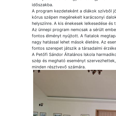
időszakba.
A program kezdeteként a diákok szívből jö
kórus szépen megénekelt karácsonyi daloka
helyszínre. A kis énekesek lelkesedése és
Az ünnepi program nemcsak a sérült ember
fontos élményt nyújtott. A fiatalok megtap
nagy hatással lehet mások életére. Az ese
fontos szerepet játszik a társadalmi érzék
A Petőfi Sándor Általános Iskola harmadiko
szép és megható eseményt szervezhettek, 
minden résztvevő számára.