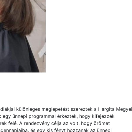
 diákjai különleges meglepetést szereztek a Hargita Megye
ok egy ünnepi programmal érkeztek, hogy kifejezzék
erek felé. A rendezvény célja az volt, hogy örömet
dennapjaiba, és egy kis fényt hozzanak az ünnepi