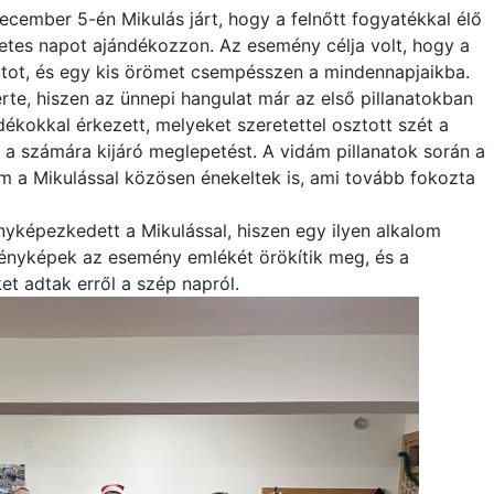
ecember 5-én Mikulás járt, hogy a felnőtt fogyatékkal élő
tes napot ajándékozzon. Az esemény célja volt, hogy a
atot, és egy kis örömet csempésszen a mindennapjaikba.
rte, hiszen az ünnepi hangulat már az első pillanatokban
dékokkal érkezett, melyeket szeretettel osztott szét a
a számára kijáró meglepetést. A vidám pillanatok során a
m a Mikulással közösen énekeltek is, ami tovább fokozta
yképezkedett a Mikulással, hiszen egy ilyen alkalom
fényképek az esemény emlékét örökítik meg, és a
 adtak erről a szép napról.