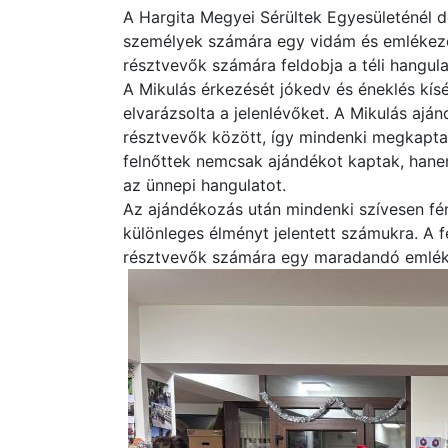
A Hargita Megyei Sérültek Egyesületénél d
személyek számára egy vidám és emlékeze
résztvevők számára feldobja a téli hangul
A Mikulás érkezését jókedv és éneklés kísé
elvarázsolta a jelenlévőket. A Mikulás aján
résztvevők között, így mindenki megkapta 
felnőttek nemcsak ajándékot kaptak, hane
az ünnepi hangulatot.
Az ajándékozás után mindenki szívesen fén
különleges élményt jelentett számukra. A 
résztvevők számára egy maradandó emléket