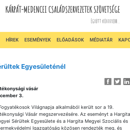
KÁRPÁT-MEDENCEI CSALÁDSZERVEZETEK SZÖVETSÉGE
Együtt könnyebb...
HÍREK
ESEMÉNYEK
ELŐADÁSOK
MÉDIATÁR
KAP
rültek Egyesületénél
tékonysági vásár
cember 3.
Fogyatékosok Világnapja alkalmából került sor a 19.
tékonysági Vásár megszervezésére. Az eseményt a Hargit
gyei Sérültek Egyesülete és a Hargita Megyei Szociális és
ermekvédelmi Igazgatóság közösen rendezték meg, és