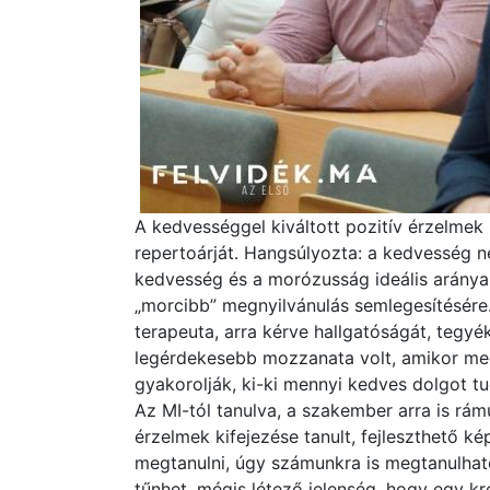
A kedvességgel kiváltott pozitív érzelmek 
repertoárját. Hangsúlyozta: a kedvesség n
kedvesség és a morózusság ideális aránya 
„morcibb” megnyilvánulás semlegesítésére.
terapeuta, arra kérve hallgatóságát, tegy
legérdekesebb mozzanata volt, amikor meg
gyakorolják, ki-ki mennyi kedves dolgot tu
Az MI-tól tanulva, a szakember arra is rám
érzelmek kifejezése tanult, fejleszthető k
megtanulni, úgy számunkra is megtanulhat
tűnhet, mégis létező jelenség, hogy egy kr