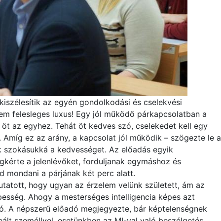
kiszélesítik az egyén gondolkodási és cselekvési
em felesleges luxus! Egy jól működő párkapcsolatban a
öt az egyhez. Tehát öt kedves szó, cselekedet kell egy
 Amíg ez az arány, a kapcsolat jól működik – szögezte le a
ék szokásukká a kedvességet. Az előadás egyik
kérte a jelenlévőket, forduljanak egymáshoz és
d mondani a párjának két perc alatt.
utatott, hogy ugyan az érzelem velünk született, ám az
épesség. Ahogy a mesterséges intelligencia képes azt
ó. A népszerű előadó megjegyezte, bár képtelenségnek
eált személlyel, esetünkben az MI-val való beszélgetés