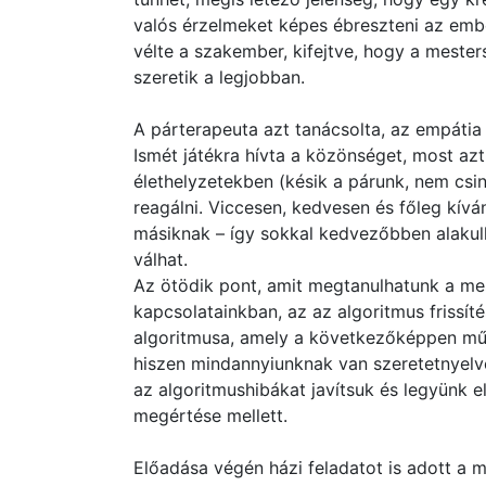
valós érzelmeket képes ébreszteni az emb
vélte a szakember, kifejtve, hogy a mester
szeretik a legjobban.
A párterapeuta azt tanácsolta, az empátia 
Ismét játékra hívta a közönséget, most az
élethelyzetekben (késik a párunk, nem csi
reagálni. Viccesen, kedvesen és főleg kív
másiknak – így sokkal kedvezőbben alakul
válhat.
Az ötödik pont, amit megtanulhatunk a mest
kapcsolatainkban, az az algoritmus frissít
algoritmusa, amely a következőképpen műk
hiszen mindannyiunknak van szeretetnyelve,
az algoritmushibákat javítsuk és legyünk e
megértése mellett.
Előadása végén házi feladatot is adott a m