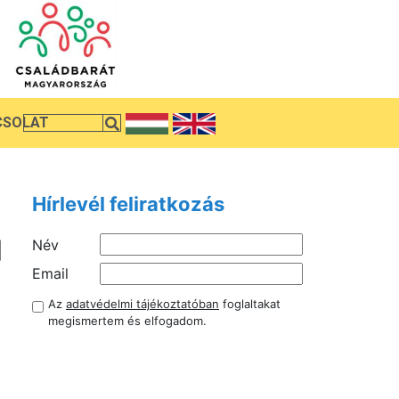
CSOLAT
Hírlevél feliratkozás
Név
Email
Az
adatvédelmi tájékoztatóban
foglaltakat
megismertem és elfogadom.