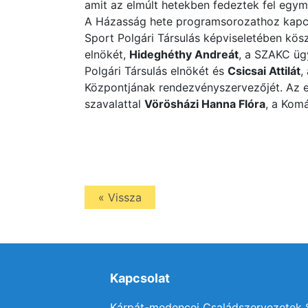
amit az elmúlt hetekben fedeztek fel egymá
A Házasság hete programsorozathoz kapc
Sport Polgári Társulás képviseletében kös
elnökét,
Hideghéthy Andreát
, a SZAKC üg
Polgári Társulás elnökét és
Csicsai Attilát
,
Központjának rendezvényszervezőjét. Az
szavalattal
Vörösházi Hanna Flóra
, a Komá
« Vissza
Kapcsolat
Kárpát-medencei Családszervezetek