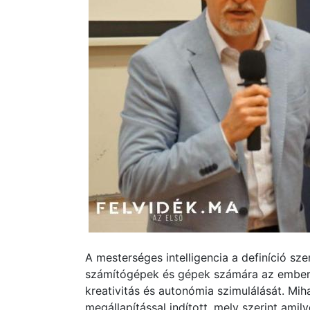
A mesterséges intelligencia a definíció sze
számítógépek és gépek számára az emberi
kreativitás és autonómia szimulálását. Mi
megállapítással indított, mely szerint amily