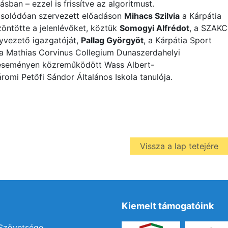
sban – ezzel is frissítve az algoritmust.
solódóan szervezett előadáson
Mihacs Szilvia
a Kárpátia
zöntötte a jelenlévőket, köztük
Somogyi Alfrédot
, a SZAKC
yvezető igazgatóját,
Pallag Györgyöt
, a Kárpátia Sport
 a Mathias Corvinus Collegium Dunaszerdahelyi
 eseményen közreműködött Wass Albert-
romi Petőfi Sándor Általános Iskola tanulója.
Vissza a lap tetejére
Kiemelt támogatóink
 Szövetsége