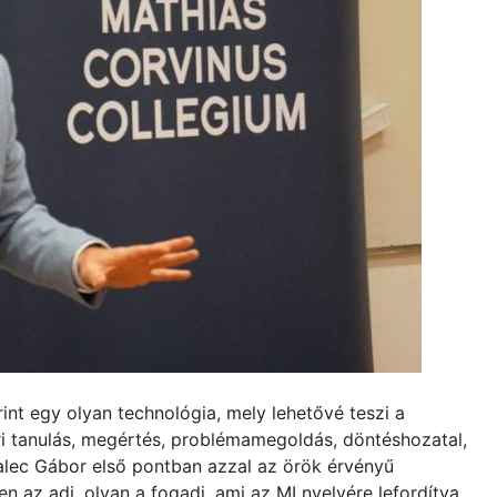
rint egy olyan technológia, mely lehetővé teszi a
 tanulás, megértés, problémamegoldás, döntéshozatal,
halec Gábor első pontban azzal az örök érvényű
en az adj, olyan a fogadj, ami az MI nyelvére lefordítva,