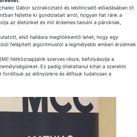
erelmet.
chalec Gábor szórakoztató és lebilincselő előadásában öt
ntban fejtette ki gondolatait arról, hogyan hat ránk a
olja az életünket és mit érdemes tanulni a pároknak,
tatott, első hallásra meghökkentő lehet, hogy egy
kból felépített algoritmustól a legmélyebb emberi érzelmek
(MI) hétköznapjaink szerves része, befolyásolja a
zemélyiségünket. Ez pedig óhatatlanul kihat a szerelmi
r fordítsuk az előnyünkre és állítsuk tudatosan a