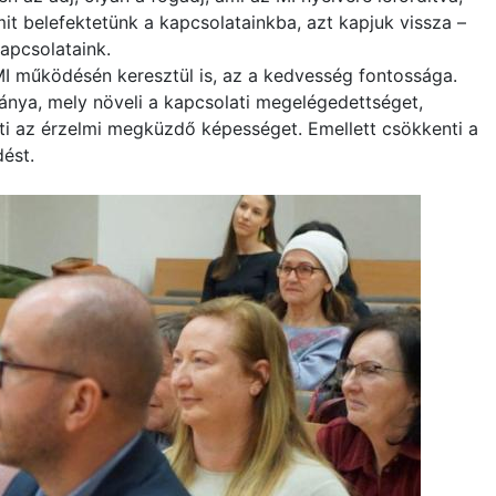
mit belefektetünk a kapcsolatainkba, azt kapjuk vissza –
apcsolataink.
I működésén keresztül is, az a kedvesség fontossága.
ánya, mely növeli a kapcsolati megelégedettséget,
íti az érzelmi megküzdő képességet. Emellett csökkenti a
dést.