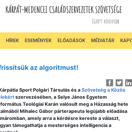
KÁRPÁT-MEDENCEI CSALÁDSZERVEZETEK SZÖVETSÉGE
Együtt könnyebb...
HÍREK
ESEMÉNYEK
ELŐADÁSOK
MÉDIATÁR
KAP
issítsük az algoritmust!
Kárpátia Sport Polgári Társulás és a
Szövetség a Közös
lokért
szervezésében, a Selye János Egyetem
formátus Teológiai Karán valósult meg a Házasság hete
kalmából Mihalec Gábor párterapeuta legújabb előadása
máromban, amely arra a kérdésre kereste a választ,
gyan támogathatja a mesterséges intelligencia a