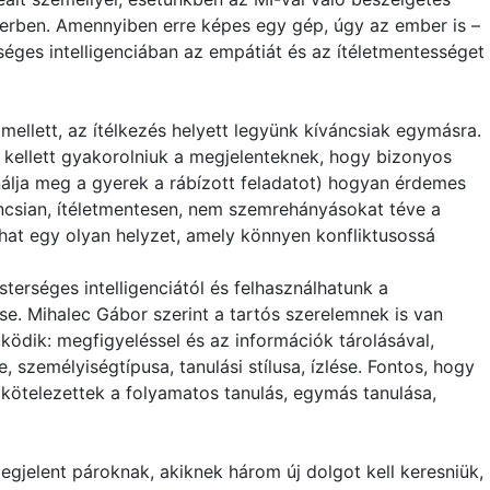
erben. Amennyiben erre képes egy gép, úgy az ember is –
séges intelligenciában az empátiát és az ítéletmentességet
mellett, az ítélkezés helyett legyünk kíváncsiak egymásra.
t kellett gyakorolniuk a megjelenteknek, hogy bizonyos
nálja meg a gyerek a rábízott feladatot) hogyan érdemes
áncsian, ítéletmentesen, nem szemrehányásokat téve a
hat egy olyan helyzet, amely könnyen konfliktusossá
erséges intelligenciától és felhasználhatunk a
ése. Mihalec Gábor szerint a tartós szerelemnek is van
ödik: megfigyeléssel és az információk tárolásával,
 személyiségtípusa, tanulási stílusa, ízlése. Fontos, hogy
lkötelezettek a folyamatos tanulás, egymás tanulása,
egjelent pároknak, akiknek három új dolgot kell keresniük,