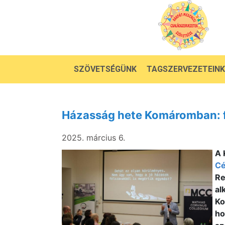
SZÖVETSÉGÜNK
TAGSZERVEZETEINK
Házasság hete Komáromban: fr
2025. március 6.
A 
Cé
Re
al
Ko
ho