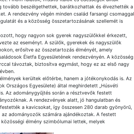
 tovább beszélgethettek, barátkozhattak és élvezhették a
ket. A rendezvény végén minden család farsangi csomagga
gulatát és a közösség összetartozásának szellemét is
tozott, hogy nagyon sok gyerek nagyszülőkkel érkezett,
lvezte az eseményt. A szülők, gyerekek és nagyszülők
okon, erősítve az összetartozás élményét, amely
saládosok Életfa Egyesületének rendezvényén. A közösség
ccal távoztak, biztosítva egymást, hogy ez az első nagy
 évben.
lmények kerültek előtérbe, hanem a jótékonykodás is. Az
k Országos Egyesülete) által meghirdetett „Húsvéti
is. Az adománygyűjtés során a résztvevők festett
nyozóknak. A rendezvények alatt, jó hangulatban és
festették a kavicsokat, így összesen 280 darab gyönyörű,
bb az adományozók számára ajándékoztak. A festett
a közösségi élmény szimbólumai lettek, melyek