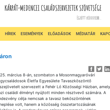
KÁRPÁT-MEDENCEI CSALÁDSZERVEZETEK SZÖVETSÉGE
Együtt könnyebb...
HÍREK
ESEMÉNYEK
ELŐADÁSOK
MÉDIATÁR
KAP
áron
25. március 8-án, szombaton a Mosonmagyaróvári
gycsaládosok Életfa Egyesülete Tavaszköszöntő
szejövetelt szervezett a Fehér Ló Közösségi Házban, amel
azi családi élményt nyújtott minden résztvevő számára. A
ndezvény célja nemcsak a tavasz beköszöntének
neplése volt, hanem a közösség összetartozásának