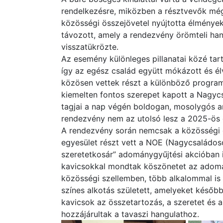
rendelkezésre, miközben a résztvevők még
közösségi összejövetel nyújtotta élménye
távozott, amely a rendezvény örömteli han
visszatükrözte.
Az esemény különleges pillanatai közé tar
így az egész család együtt mókázott és é
közösen vettek részt a különböző program
kiemelten fontos szerepet kapott a Nagyc
tagjai a nap végén boldogan, mosolygós ar
rendezvény nem az utolsó lesz a 2025-ös
A rendezvény során nemcsak a közösségi é
egyesület részt vett a NOE (Nagycsaládoso
szeretetkosár” adománygyűjtési akcióban 
kavicsokkal mondtak köszönetet az adomá
közösségi szellemben, több alkalommal is 
színes alkotás született, amelyeket késő
kavicsok az összetartozás, a szeretet és 
hozzájárultak a tavaszi hangulathoz.