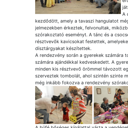
er
já
A 
kezdődött, amely a tavaszi hangulatot még
jelmezekben érkeztek, felvonultak, miközb
szórakoztató eseményt. A tánc és a csoc
résztvevők kavicsokat festettek, amelyeket
dísztárgyakat készítettek.
A rendezvény során a gyerekek számára t
számára ajándékkal kedveskedett. A gyere
minden kis résztvevő örömmel távozott eg
szerveztek tombolát, ahol szintén szinte
még inkább fokozva a rendezvény szórako
A büfé bőséges kínálattal várta a vendégeke