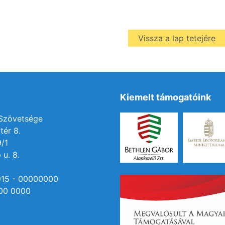
Vissza a lap tetejére
Kiemelt támogatóink
 Szövetsége
tér 8.
9/1
 u. 8.
915 - 00000000
00 0000