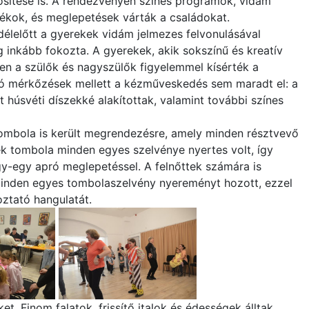
ősítése is. A rendezvényen színes programok, vidám
tékok, és meglepetések várták a családokat.
délelőtt a gyerekek vidám jelmezes felvonulásával
 inkább fokozta. A gyerekek, akik sokszínű és kreatív
en a szülők és nagyszülők figyelemmel kísérték a
só mérkőzések mellett a kézműveskedés sem maradt el: a
 húsvéti díszekké alakítottak, valamint további színes
ombola is került megrendezésre, amely minden résztvevő
k tombola minden egyes szelvénye nyertes volt, így
y-egy apró meglepetéssel. A felnőttek számára is
 minden egyes tombolaszelvény nyereményt hozott, ezzel
ztató hangulatát.
t. Finom falatok, frissítő italok és édességek álltak