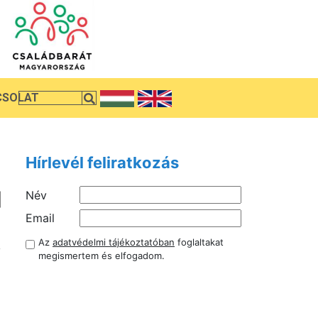
CSOLAT
Hírlevél feliratkozás
Név
Email
Az
adatvédelmi tájékoztatóban
foglaltakat
y
megismertem és elfogadom.