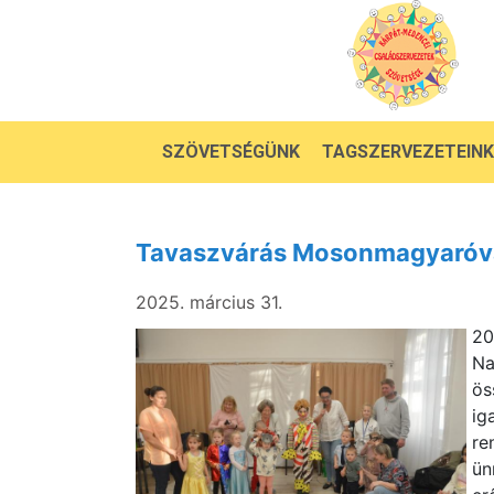
SZÖVETSÉGÜNK
TAGSZERVEZETEINK
Tavaszvárás Mosonmagyaróv
2025. március 31.
20
Na
ös
ig
re
ün