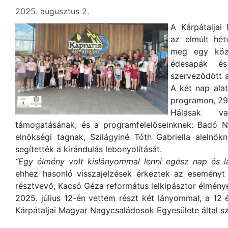
2025. augusztus 2.
A Kárpátaljai
az elmúlt hét
meg egy közö
édesapák és
szerveződött a
A két nap alat
programon, 29 
Hálásak v
támogatásának, és a programfelelőseinknek: Badó No
elnökségi tagnak, Szilágyiné Tóth Gabriella alelnök
segítették a kirándulás lebonyolítását.
“Egy élmény volt kislányommal lenni egész nap és l
ehhez hasonló visszajelzések érkeztek az eseményt
résztvevő, Kacsó Géza református lelkipásztor élménye
2025. július 12-én vettem részt két lányommal, a 12 
Kárpátaljai Magyar Nagycsaládosok Egyesülete által sz