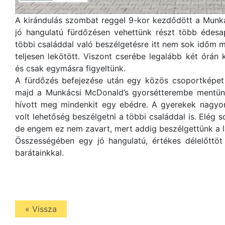
A kirándulás szombat reggel 9-kor kezdődött a Munk
jó hangulatú fürdőzésen vehettünk részt több édesap
többi családdal való beszélgetésre itt nem sok időm m
teljesen lekötött. Viszont cserébe legalább két órán 
és csak egymásra figyeltünk.
A fürdőzés befejezése után egy közös csoportképet 
majd a Munkácsi McDonald’s gyorsétterembe mentünk
hívott meg mindenkit egy ebédre. A gyerekek nagyon
volt lehetőség beszélgetni a többi családdal is. Elég so
de engem ez nem zavart, mert addig beszélgettünk a l
Összességében egy jó hangulatú, értékes délelőttöt
barátainkkal.
« Vissza