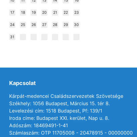
10
11
12
13
14
15
16
17
18
19
20
21
22
23
24
25
26
27
28
29
30
31
Kapcsolat
Kárpát-medencei Családszervezetek Szövetsége
Székhely: 1056 Budapest, Március 15. tér 8.
Levelezési cím: 1518 Budapest, Pf: 139/1
Iroda címe: Budapest XXI. kerület, Nap u. 8.
Adószám: 18469491-1-41
Számlaszám: OTP 11705008 - 20478915 - 00000000