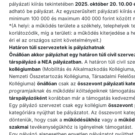
pályázati kiírás tekintetében
2025. október 20. 10.00
adható be pályázat. Az egyszerűsített pályázati kiírás
minimum 100 000 és maximum 400 000 forint között 
*(A helyi: a működés területe a székhely, telephelyek 
korlátozódik, míg a területi: a működés kiterjedése a h
éri el az országos szint követelményeit.)
Határon túli szervezetek is pályázhatnak
Önállóan akkor pályázhat egy határon túli civil szerv
társpályázó a NEA pályázatban.
A határon túli civil s
kollégiumban
(Mobilitás és Alkalmazkodás Kollégiuma,
Nemzeti Összetartozás Kollégiuma, Társadalmi Felelős
Kollégiuma)
önállóan
csak az
összevont pályázati kat
programjaiknak
és
működési
költségeiknek
támogatás
társpályázóként
korábban már a támogatás kedvezmény
Egy pályázó szervezet csak egy kollégium
összevont
kategóriára nyújthat be pályázatot. Az összevont kateg
dönteniük, hogy csak a
működésükhöz
vagy a
működ
szakmai
tevékenységükhöz is igényelnek támogatást.
Egy pályázó alapesetben egyetlen pályázatot nyújthat b