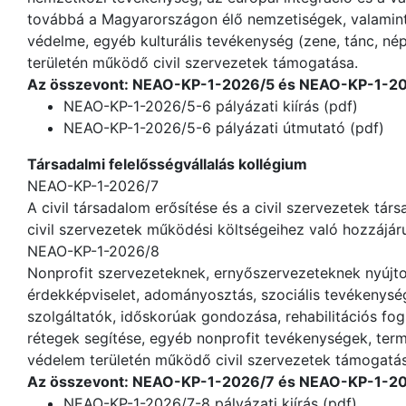
továbbá a Magyarországon élő nemzetiségek, valamint
védelme, egyéb kulturális tevékenység (zene, tánc, n
területén működő civil szervezetek támogatása.
Az összevont: NEAO-KP-1-2026/5 és NEAO-KP-1-2026
NEAO-KP-1-2026/5-6 pályázati kiírás (pdf)
NEAO-KP-1-2026/5-6 pályázati útmutató (pdf)
Társadalmi felelősségvállalás kollégium
NEAO-KP-1-2026/7
A civil társadalom erősítése és a civil szervezetek tár
civil szervezetek működési költségeihez való hozzájárul
NEAO-KP-1-2026/8
Nonprofit szervezeteknek, ernyőszervezeteknek nyújto
érdekképviselet, adományosztás, szociális tevékenység
szolgáltatók, időskorúak gondozása, rehabilitációs fog
rétegek segítése, egyéb nonprofit tevékenységek, ter
védelem területén működő civil szervezetek támogatás
Az összevont: NEAO-KP-1-2026/7 és NEAO-KP-1-2026
NEAO-KP-1-2026/7-8 pályázati kiírás (pdf)