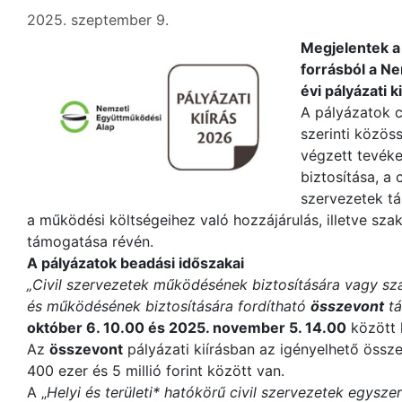
2025. szeptember 9.
Megjelentek a 
forrásból a N
évi pályázati ki
A pályázatok cé
szerinti közö
végzett tevék
biztosítása, a c
szervezetek tá
a működési költségeihez való hozzájárulás, illetve sz
támogatása révén.
A pályázatok beadási időszakai
„Civil szervezetek működésének biztosítására vagy s
és működésének biztosítására fordítható
összevont
tá
október 6. 10.00 és 2025. november 5. 14.00
között l
Az
összevont
pályázati kiírásban az igényelhető össz
400 ezer és 5 millió forint között van.
A „
Helyi és területi* hatókörű civil szervezetek egysze