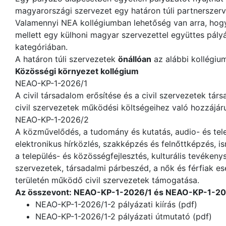
magyarországi szervezet egy határon túli partnerszerv
Valamennyi NEA kollégiumban lehetőség van arra, hogy
mellett egy külhoni magyar szervezettel együttes pály
kategóriában.
A határon túli szervezetek
önállóan
az alábbi kollégiu
Közösségi környezet kollégium
NEAO-KP-1-2026/1
A civil társadalom erősítése és a civil szervezetek tár
civil szervezetek működési költségeihez való hozzájárul
NEAO-KP-1-2026/2
A közművelődés, a tudomány és kutatás, audio- és tel
elektronikus hírközlés, szakképzés és felnőttképzés, i
a település- és közösségfejlesztés, kulturális tevékeny
szervezetek, társadalmi párbeszéd, a nők és férfiak 
területén működő civil szervezetek támogatása.
Az összevont: NEAO-KP-1-2026/1 és NEAO-KP-1-2026
NEAO-KP-1-2026/1-2 pályázati kiírás (pdf)
NEAO-KP-1-2026/1-2 pályázati útmutató (pdf)