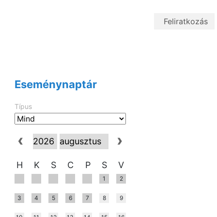
Eseménynaptár
Típus
H
K
S
C
P
S
V
1
2
3
4
5
6
7
8
9