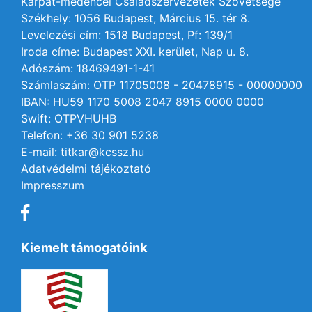
Kárpát-medencei Családszervezetek Szövetsége
Székhely: 1056 Budapest, Március 15. tér 8.
Levelezési cím: 1518 Budapest, Pf: 139/1
Iroda címe: Budapest XXI. kerület, Nap u. 8.
Adószám: 18469491-1-41
Számlaszám: OTP 11705008 - 20478915 - 00000000
IBAN: HU59 1170 5008 2047 8915 0000 0000
Swift: OTPVHUHB
Telefon: +36 30 901 5238
E-mail: titkar@kcssz.hu
Adatvédelmi tájékoztató
Impresszum
Kiemelt támogatóink