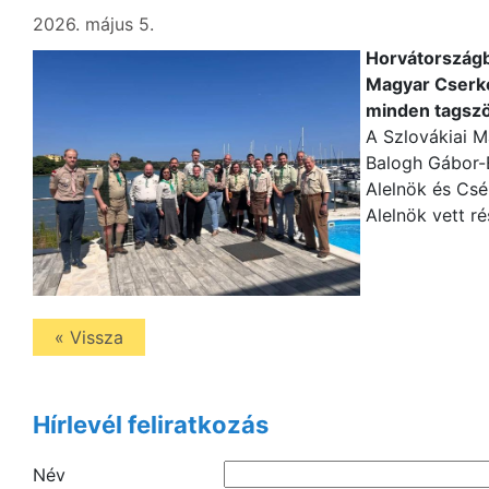
2026. május 5.
Horvátországba
Magyar Cserk
minden tagszö
A Szlovákiai 
Balogh Gábor-
Alelnök és Csé
Alelnök vett ré
« Vissza
Hírlevél feliratkozás
Név