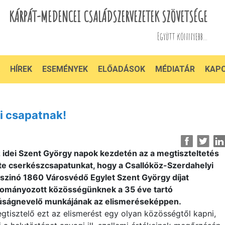
KÁRPÁT-MEDENCEI CSALÁDSZERVEZETEK SZÖVETSÉGE
Együtt könnyebb...
HÍREK
ESEMÉNYEK
ELŐADÁSOK
MÉDIATÁR
KAP
i csapatnak!
 idei Szent György napok kezdetén az a megtiszteltetés
te cserkészcsapatunkat, hogy a Csallóköz-Szerdahelyi
szinó 1860 Városvédő Egylet Szent György díjat
ományozott közösségünknek a 35 éve tartó
júságnevelő munkájának az elismeréseképpen.
gtisztelő ezt az elismerést egy olyan közösségtől kapni,