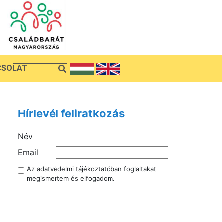
CSOLAT
Hírlevél feliratkozás
Név
Email
Az
adatvédelmi tájékoztatóban
foglaltakat
megismertem és elfogadom.