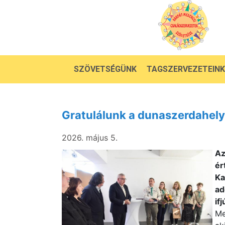
SZÖVETSÉGÜNK
TAGSZERVEZETEINK
Gratulálunk a dunaszerdahely
2026. május 5.
Az
ér
Ka
ad
if
Me