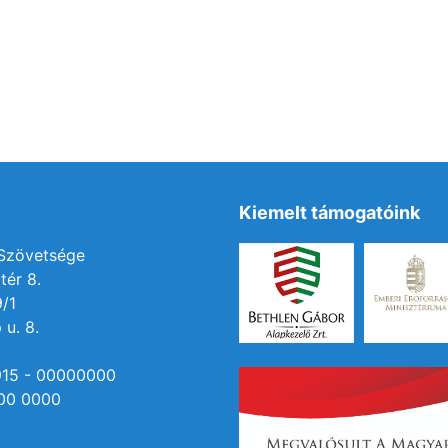
Kiemelt támogatóink
 Szövetsége
tér 8.
9/1
 u. 8.
915 - 00000000
00 0000