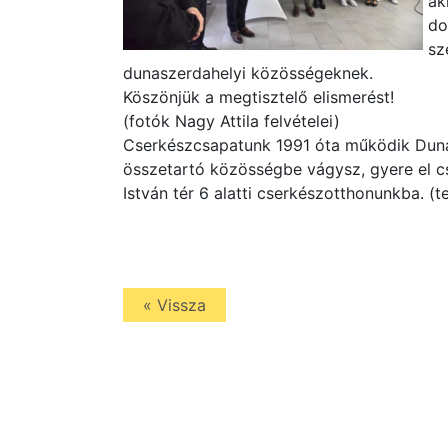
ak
do
sz
dunaszerdahelyi közösségeknek.
Köszönjük a megtisztelő elismerést!
(fotók Nagy Attila felvételei)
Cserkészcsapatunk 1991 óta működik Dunas
összetartó közösségbe vágysz, gyere el c
István tér 6 alatti cserkészotthonunkba. (t
« Vissza