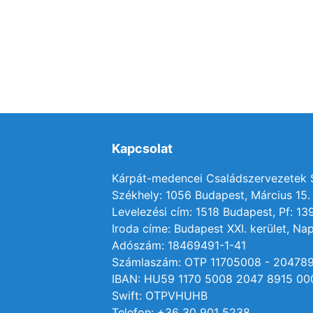
Kapcsolat
Kárpát-medencei Családszervezetek
Székhely: 1056 Budapest, Március 15. 
Levelezési cím: 1518 Budapest, Pf: 13
Iroda címe: Budapest XXI. kerület, Nap
Adószám: 18469491-1-41
Számlaszám: OTP 11705008 - 20478
IBAN: HU59 1170 5008 2047 8915 00
Swift: OTPVHUHB
Telefon: +36 30 901 5238