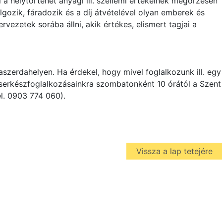
i a helytörténet anyagi ill. szellemi értékeinek megőrzésén
lgozik, fáradozik és a díj átvételével olyan emberek és
ervezetek sorába állni, akik értékes, elismert tagjai a
zerdahelyen. Ha érdekel, hogy mivel foglalkozunk ill. egy
serkészfoglalkozásainkra szombatonként 10 órától a Szent
el. 0903 774 060).
Vissza a lap tetejére