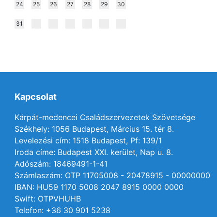
24
25
26
27
28
29
30
31
Kapcsolat
Kárpát-medencei Családszervezetek Szövetsége
Székhely: 1056 Budapest, Március 15. tér 8.
Levelezési cím: 1518 Budapest, Pf: 139/1
Iroda címe: Budapest XXI. kerület, Nap u. 8.
Adószám: 18469491-1-41
Számlaszám: OTP 11705008 - 20478915 - 00000000
IBAN: HU59 1170 5008 2047 8915 0000 0000
Swift: OTPVHUHB
Telefon: +36 30 901 5238