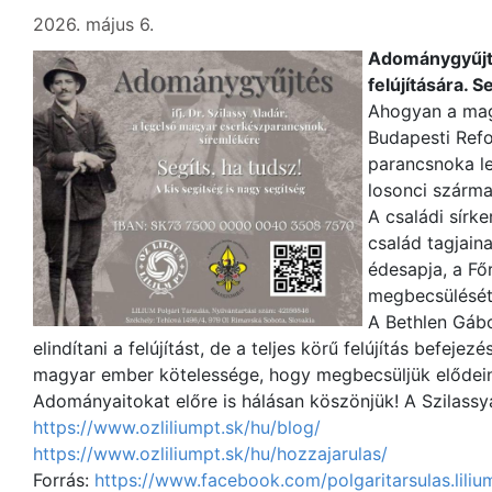
2026. május 6.
Adománygyűjtés
felújítására. S
Ahogyan a magy
Budapesti Refo
parancsnoka le
losonci származ
A családi sírk
család tagjaina
édesapja, a Fő
megbecsülését
A Bethlen Gábo
elindítani a felújítást, de a teljes körű felújítás bef
magyar ember kötelessége, hogy megbecsüljük elődein
Adományaitokat előre is hálásan köszönjük! A Szilassy
https://www.ozliliumpt.sk/hu/blog/
https://www.ozliliumpt.sk/hu/hozzajarulas/
Forrás:
https://www.facebook.com/polgaritarsulas