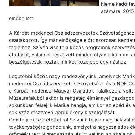
kiemelkedő te
számára. 2015
elnöke lett.
A Kárpát-medencei Családszervezetek Szövetségéhez
csatlakozott. Így már elnöksége előtt szorosan kezdet
tagjaihoz. Szívén viselte a közös programok szervezé
átadását, valamint részt vett minden olyan alkalmon, a
beszélgetések hoztak minket közelebb egymáshoz.
Legutóbbi közös nagy rendezvényünk, amelynek Marika
medencei Családszervezetek Szövetsége és a NOE Csa
a Kárpát-medencei Magyar Családok Találkozója volt, 
Múzeumfaluból akkor is rengeteg élménnyel gazdagodva
sokunkban felsejlik Marika hangja, amikor az ebéd és a
sok száz résztvevő gördülékeny kiszolgálását…
Gondoljunk szeretettel rá! Szívünk teljen meg hálával 
tevékenységére gondolunk, amelyet a nagycsaládos éle
öröméért tett Nyíregyházán, és itt velünk, az általa o