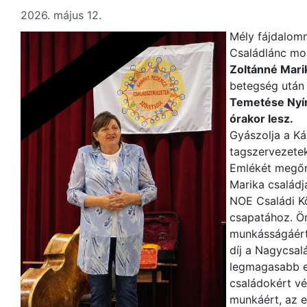
2026. május 12.
Mély fájdalomm
Családlánc mo
Zoltánné Mari
betegség után 
Temetése Nyír
órakor lesz.
Gyászolja a 
tagszervezetek
Emlékét megőr
Marika családj
NOE Családi K
csapatához. Ön
munkásságáért
díj a Nagycsa
legmagasabb e
családokért vé
munkáért, az e