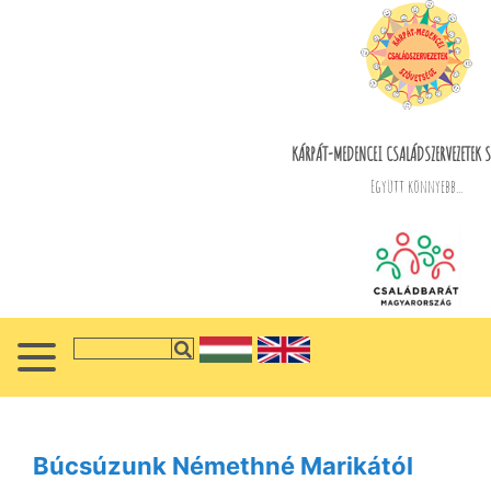
KÁRPÁT-MEDENCEI CSALÁDSZERVEZETEK S
Együtt könnyebb...
Búcsúzunk Némethné Marikától