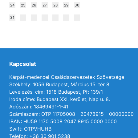
24
25
26
27
28
29
30
31
Kapcsolat
Kárpát-medencei Családszervezetek Szövetsége
Székhely: 1056 Budapest, Március 15. tér 8.
Levelezési cím: 1518 Budapest, Pf: 139/1
Iroda címe: Budapest XXI. kerület, Nap u. 8.
Adószám: 18469491-1-41
Számlaszám: OTP 11705008 - 20478915 - 00000000
IBAN: HU59 1170 5008 2047 8915 0000 0000
Swift: OTPVHUHB
Telefon: +36 30 901 5238