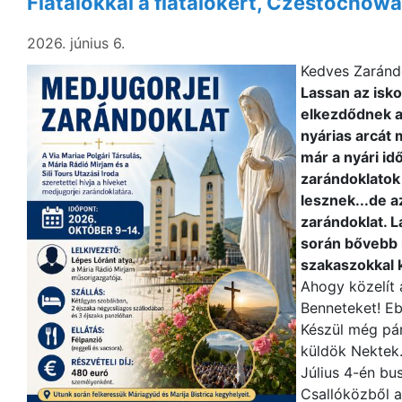
Fiatalokkal a fiatalokért, Czestochow
2026. június 6.
Kedves Zaránd
Lassan az isk
elkezdődnek a 
nyárias arcát 
már a nyári id
zarándoklatok
lesznek...de a
zarándoklat. L
során bővebb 
szakaszokkal 
Ahogy közelít 
Benneteket! Ebb
Készül még pár
küldök Nektek
Július 4-én bu
Csallóközből a