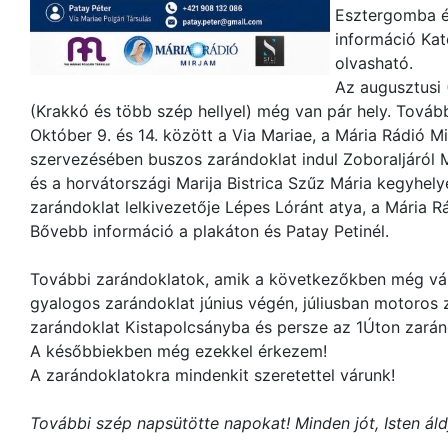
Esztergomba é
információ Kat
olvasható.
Az augusztusi 
(Krakkó és több szép hellyel) még van pár hely. Továbbr
Október 9. és 14. között a Via Mariae, a Mária Rádió Mi
szervezésében buszos zarándoklat indul Zoboraljáról 
és a horvátországi Marija Bistrica Szűz Mária kegyhely
zarándoklat lelkivezetője Lépes Lóránt atya, a Mária R
Bővebb információ a plakáton és Patay Petinél.
További zarándoklatok, amik a következőkben még vá
gyalogos zarándoklat június végén, júliusban motoros 
zarándoklat Kistapolcsányba és persze az 1Úton zarán
A későbbiekben még ezekkel érkezem!
A zarándoklatokra mindenkit szeretettel várunk!
További szép napsütötte napokat! Minden jót, Isten ál