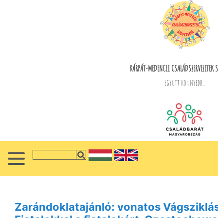
KÁRPÁT-MEDENCEI CSALÁDSZERVEZETEK S
Együtt könnyebb...
Zarándoklatajánló: vonatos Vágsziklás