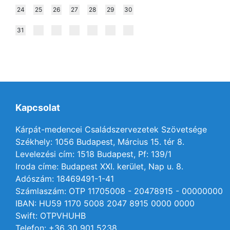
24
25
26
27
28
29
30
31
Kapcsolat
Kárpát-medencei Családszervezetek Szövetsége
Székhely: 1056 Budapest, Március 15. tér 8.
Levelezési cím: 1518 Budapest, Pf: 139/1
Iroda címe: Budapest XXI. kerület, Nap u. 8.
Adószám: 18469491-1-41
Számlaszám: OTP 11705008 - 20478915 - 00000000
IBAN: HU59 1170 5008 2047 8915 0000 0000
Swift: OTPVHUHB
Telefon: +36 30 901 5238