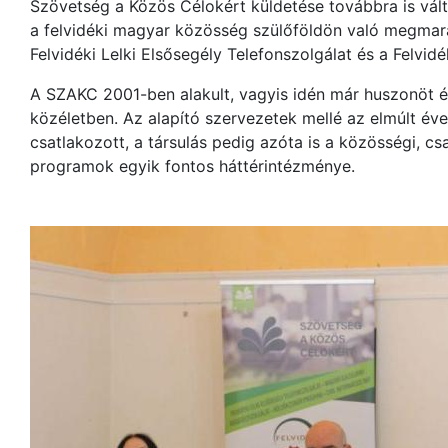
Szövetség a Közös Célokért küldetése továbbra is vált
a felvidéki magyar közösség szülőföldön való megmara
Felvidéki Lelki Elsősegély Telefonszolgálat és a Felvi
A SZAKC 2001-ben alakult, vagyis idén már huszonöt év
közéletben. Az alapító szervezetek mellé az elmúlt év
csatlakozott, a társulás pedig azóta is a közösségi, csa
programok egyik fontos háttérintézménye.