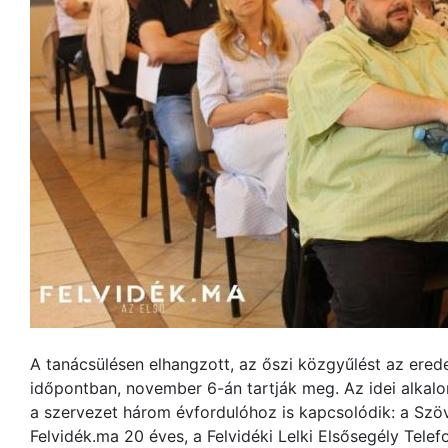
A tanácsülésen elhangzott, az őszi közgyűlést az ered
időpontban, november 6-án tartják meg. Az idei alkalo
a szervezet három évfordulóhoz is kapcsolódik: a Szö
Felvidék.ma 20 éves, a Felvidéki Lelki Elsősegély Telef