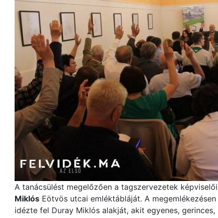
A tanácsülést megelőzően a tagszervezetek képvisel
Miklós
Eötvös utcai emléktábláját. A megemlékezésen
idézte fel Duray Miklós alakját, akit egyenes, gerinces