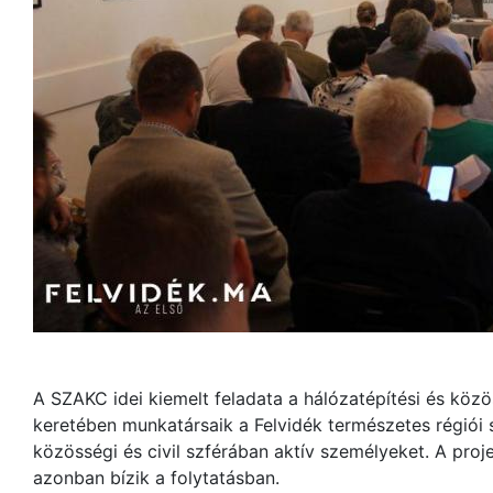
A SZAKC idei kiemelt feladata a hálózatépítési és közö
keretében munkatársaik a Felvidék természetes régiói s
közösségi és civil szférában aktív személyeket. A projek
azonban bízik a folytatásban.