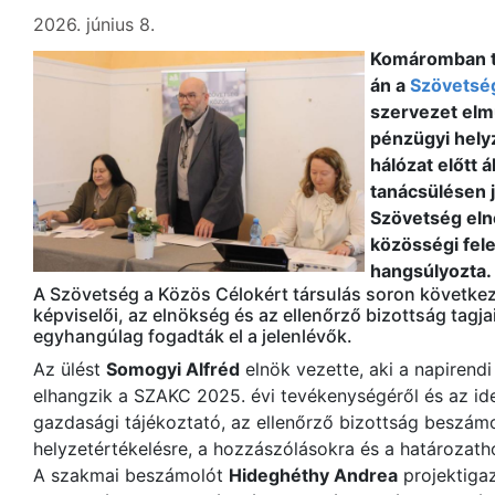
2026. június 8.
Komáromban ta
án a
Szövetség
szervezet elmúl
pénzügyi helyz
hálózat előtt á
tanácsülésen j
Szövetség elnö
közösségi fele
hangsúlyozta.
A Szövetség a Közös Célokért társulás soron követke
képviselői, az elnökség és az ellenőrző bizottság tagja
egyhangúlag fogadták el a jelenlévők.
Az ülést
Somogyi Alfréd
elnök vezette, aki a napirendi
elhangzik a SZAKC 2025. évi tevékenységéről és az ide
gazdasági tájékoztató, az ellenőrző bizottság beszámol
helyzetértékelésre, a hozzászólásokra és a határozatho
A szakmai beszámolót
Hideghéthy Andrea
projektigaz