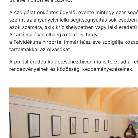
tíz éve indított el a SZAKC.
A szolgálat önkéntes ügyelői évente mintegy ezer seg
szerint az anyanyelvi lelki segítségnyújtás sok esetb
azok számára, akik krízishelyzetben vagy lelki eredetű
A tanácsülésen elhangzott az is, hogy
a Felvidék.ma hírportál immár húsz éve szolgálja közs
tartalmakkal az olvasókat.
A portál eredeti küldetéséhez híven ma is teret ad a fe
rendezvényeinek és közösségi kezdeményezéseinek.