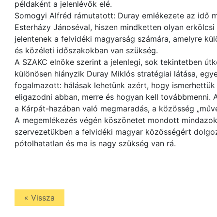
példaként a jelenlévők elé.
Somogyi Alfréd rámutatott: Duray emlékezete az idő m
Esterházy Jánoséval, hiszen mindketten olyan erkölcsi
jelentenek a felvidéki magyarság számára, amelyre kü
és közéleti időszakokban van szükség.
A SZAKC elnöke szerint a jelenlegi, sok tekintetben út
különösen hiányzik Duray Miklós stratégiai látása, egy
fogalmazott: hálásak lehetünk azért, hogy ismerhettük 
eligazodni abban, merre és hogyan kell továbbmenni. A
a Kárpát-hazában való megmaradás, a közösség „művel
A megemlékezés végén köszönetet mondott mindazokna
szervezetükben a felvidéki magyar közösségért dolgoz
pótolhatatlan és ma is nagy szükség van rá.
« Vissza