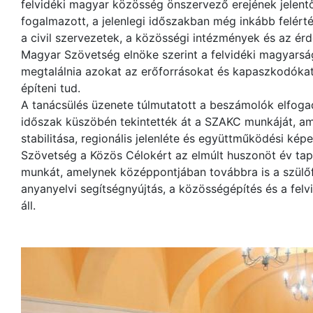
felvidéki magyar közösség önszervező erejének jelentő
fogalmazott, a jelenlegi időszakban még inkább felérté
a civil szervezetek, a közösségi intézmények és az é
Magyar Szövetség elnöke szerint a felvidéki magyarság
megtalálnia azokat az erőforrásokat és kapaszkodóka
építeni tud.
A tanácsülés üzenete túlmutatott a beszámolók elfoga
időszak küszöbén tekintették át a SZAKC munkáját, ami
stabilitása, regionális jelenléte és együttműködési kép
Szövetség a Közös Célokért az elmúlt huszonöt év tapa
munkát, amelynek középpontjában továbbra is a szülő
anyanyelvi segítségnyújtás, a közösségépítés és a fel
áll.