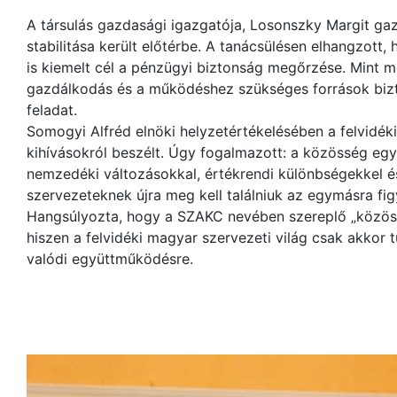
A társulás gazdasági igazgatója, Losonszky Margit g
stabilitása került előtérbe. A tanácsülésen elhangzott
is kiemelt cél a pénzügyi biztonság megőrzése. Mint m
gazdálkodás és a működéshez szükséges források bizt
feladat.
Somogyi Alfréd elnöki helyzetértékelésében a felvidéki 
kihívásokról beszélt. Úgy fogalmazott: a közösség eg
nemzedéki változásokkal, értékrendi különbségekkel és 
szervezeteknek újra meg kell találniuk az egymásra fi
Hangsúlyozta, hogy a SZAKC nevében szereplő „közös 
hiszen a felvidéki magyar szervezeti világ csak akkor
valódi együttműködésre.