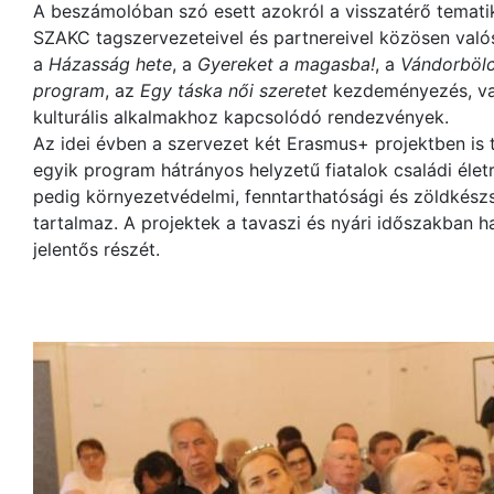
A beszámolóban szó esett azokról a visszatérő temati
SZAKC tagszervezeteivel és partnereivel közösen valós
a
Házasság hete
, a
Gyereket a magasba!
, a
Vándorböl
program
, az
Egy táska női szeretet
kezdeményezés, va
kulturális alkalmakhoz kapcsolódó rendezvények.
Az idei évben a szervezet két Erasmus+ projektben is 
egyik program hátrányos helyzetű fiatalok családi életre
pedig környezetvédelmi, fenntarthatósági és zöldkész
tartalmaz. A projektek a tavaszi és nyári időszakba
jelentős részét.