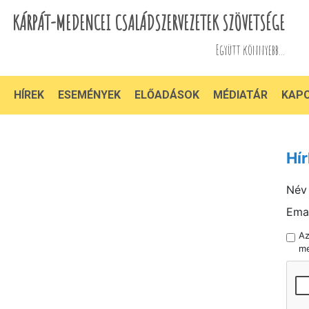
KÁRPÁT-MEDENCEI CSALÁDSZERVEZETEK SZÖVETSÉGE
Együtt könnyebb...
HÍREK
ESEMÉNYEK
ELŐADÁSOK
MÉDIATÁR
KAP
Hír
Név
Emai
A
me