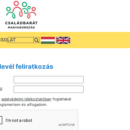
CSOLAT
levél feliratkozás
l
z
adatvédelmi tájékoztatóban
foglaltakat
gismertem és elfogadom.