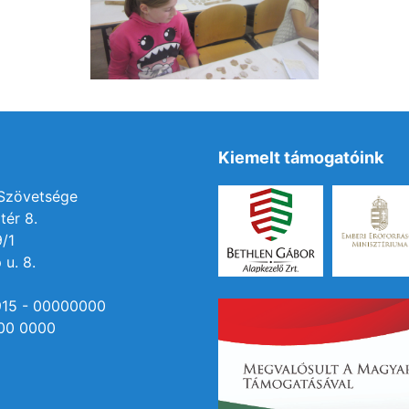
Kiemelt támogatóink
 Szövetsége
tér 8.
9/1
 u. 8.
915 - 00000000
00 0000