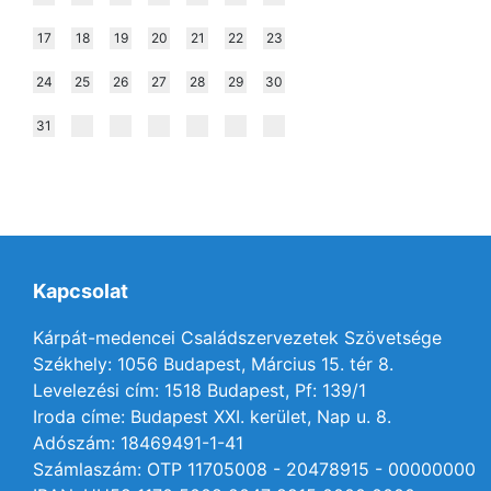
17
18
19
20
21
22
23
24
25
26
27
28
29
30
31
Kapcsolat
Kárpát-medencei Családszervezetek Szövetsége
Székhely: 1056 Budapest, Március 15. tér 8.
Levelezési cím: 1518 Budapest, Pf: 139/1
Iroda címe: Budapest XXI. kerület, Nap u. 8.
Adószám: 18469491-1-41
Számlaszám: OTP 11705008 - 20478915 - 00000000