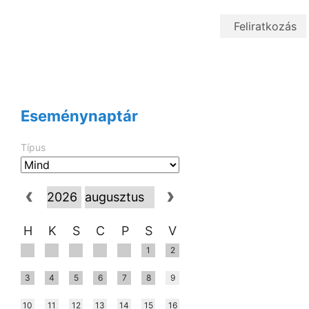
Eseménynaptár
Típus
H
K
S
C
P
S
V
1
2
3
4
5
6
7
8
9
10
11
12
13
14
15
16