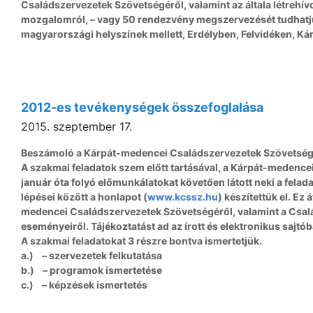
Családszervezetek Szövetségéről, valamint az általa létrehí
mozgalomról, – vagy 50 rendezvény megszervezését tudhat
magyarországi helyszínek mellett, Erdélyben, Felvidéken, Kár
2012-es tevékenységek összefoglalása
2015. szeptember 17.
Beszámoló a Kárpát-medencei Családszervezetek Szövetség
A szakmai feladatok szem előtt tartásával, a Kárpát-medenc
január óta folyó előmunkálatokat követően látott neki a fel
lépései között a honlapot (
www.kcssz.hu
) készítettük el. Ez
medencei Családszervezetek Szövetségéről, valamint a Csal
eseményeiről. Tájékoztatást ad az írott és elektronikus sajt
A szakmai feladatokat 3 részre bontva ismertetjük.
a.) – szervezetek felkutatása
b.) – programok ismertetése
c.) – képzések ismertetés