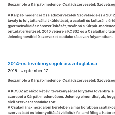
Beszámoló a Kárpát-medencei Családszervezetek Szövetsé
A Kárpát-medencei Családszervezetek Szövetsége és a 201
tavaly is folytatta vállalt küldetését, a családi és kulturális é
gyermekvállalás népszerűsítését, továbbá a Kárpát-medencei
öntudat erősítését. 2015 végére a KCSSZ és a Családlánc ta
Jelenleg további 9 szervezet csatlakozása van folyamatban.
2014-es tevékenységek összefoglalása
2015. szeptember 17.
Beszámoló a Kárpát-medencei Családszervezetek Szövetség
A KCSSZ az előző két évi tevékenységét folytatva továbbra is
szerepét a Kárpát-medencében. Jelenleg elmondhatjuk, ho
civil szervezet csatlakozott.
A Családlánc-mozgalom keretében a már korábban csatlakozo
szervezését és lebonyolítását vállaltuk fel, ami főleg a határo