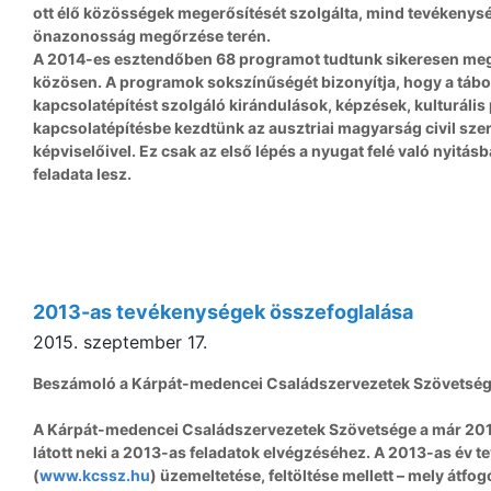
ott élő közösségek megerősítését szolgálta, mind tevékenysé
önazonosság megőrzése terén.
A 2014-es esztendőben 68 programot tudtunk sikeresen meg
közösen. A programok sokszínűségét bizonyítja, hogy a tábor
kapcsolatépítést szolgáló kirándulások, képzések, kulturáli
kapcsolatépítésbe kezdtünk az ausztriai magyarság civil sze
képviselőivel. Ez csak az első lépés a nyugat felé való nyitá
feladata lesz.
2013-as tevékenységek összefoglalása
2015. szeptember 17.
Beszámoló a Kárpát-medencei Családszervezetek Szövetség
A Kárpát-medencei Családszervezetek Szövetsége a már 201
látott neki a 2013-as feladatok elvégzéséhez. A 2013-as év t
(
www.kcssz.hu
) üzemeltetése, feltöltése mellett – mely átf